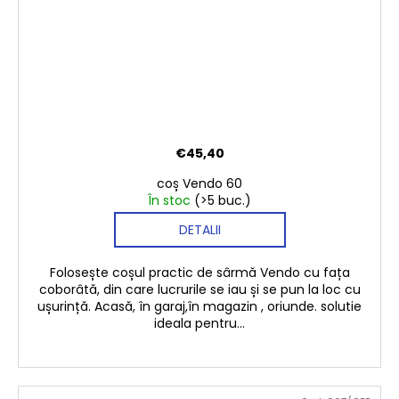
€45,40
coș Vendo 60
În stoc
(>5 buc.)
DETALII
Folosește coșul practic de sârmă Vendo cu fața
coborâtă, din care lucrurile se iau și se pun la loc cu
ușurință. Acasă, în garaj,în magazin , oriunde. solutie
ideala pentru...