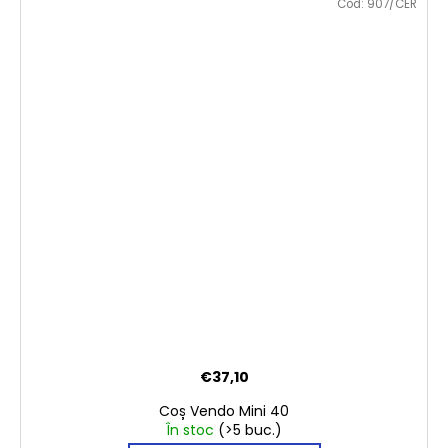
Cod:
907/CER
€37,10
Coș Vendo Mini 40
În stoc
(>5 buc.)