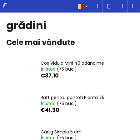
C
Treci
Căutare
Coş
M
Autentifi
la
o
conținut
Înapoi
Înapoi
de
ş
grădini
cump
C
Cele mai vândute
e
c
ă
Coș Vidula Mini 40 adâncime
u
În stoc
(>5 buc.)
t
€37,10
a
ţ
i
Raft pentru pantofi Planta 75
În stoc
(>5 buc.)
?
€41,30
Cârlig Simplo 5 cm
În stoc
(>5 buc.)
CĂUTARE