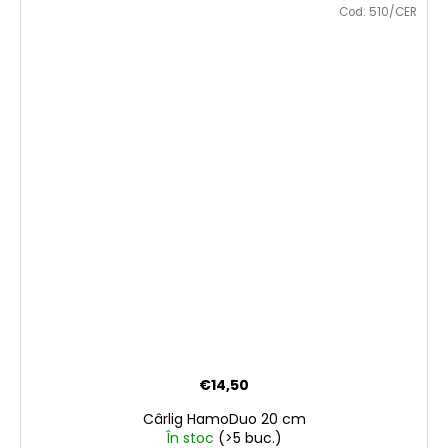
Cod:
510/CER
€14,50
Cârlig HamoDuo 20 cm
În stoc
(>5 buc.)