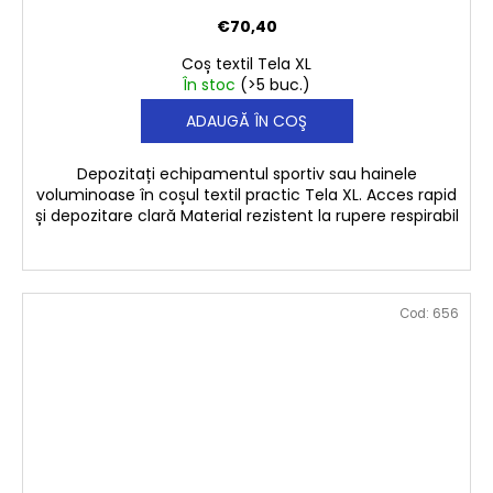
€70,40
Coș textil Tela XL
În stoc
(>5 buc.)
ADAUGĂ ÎN COŞ
Depozitați echipamentul sportiv sau hainele
voluminoase în coșul textil practic Tela XL. Acces rapid
și depozitare clară Material rezistent la rupere respirabil
Cod:
656