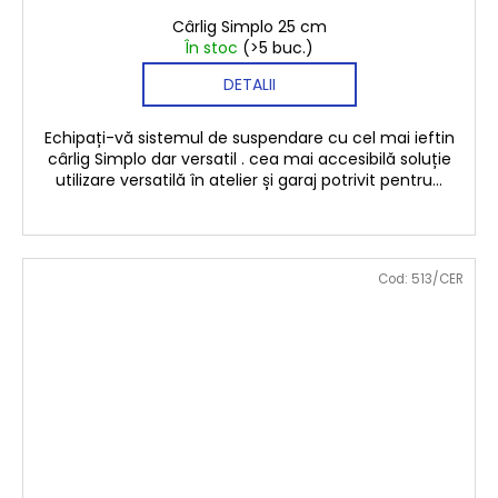
Cârlig Simplo 25 cm
În stoc
(>5 buc.)
DETALII
Echipați-vă sistemul de suspendare cu cel mai ieftin
cârlig Simplo dar versatil . cea mai accesibilă soluție
utilizare versatilă în atelier și garaj potrivit pentru...
Cod:
513/CER