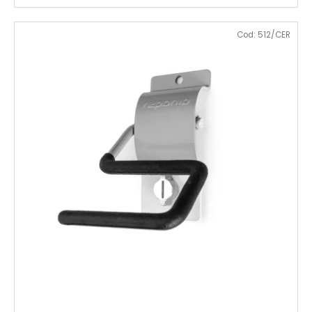
Cod:
512/CER
€12,50