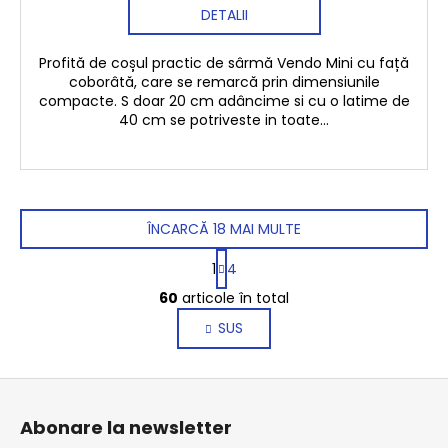
DETALII
Profită de coșul practic de sârmă Vendo Mini cu față
coborâtă, care se remarcă prin dimensiunile
compacte. S doar 20 cm adâncime si cu o latime de
40 cm se potriveste in toate...
ÎNCARCĂ 18 MAI MULTE
P
1
4
a
C
g
60
articole în total
o
i
SUS
n
n
a
t
r
r
S
e
o
u
l
Abonare la newsletter
b
u