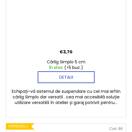
€3,70
Cârlig Simplo 5 cm
În stoc
(>5 buc.)
DETALII
Echipați-vă sistemul de suspendare cu cel mai ieftin
cârlig Simplo dar versatil . cea mai accesibilă soluție
utilizare versatilă în atelier și garaj potrivit pentru...
VÝPRODEJ
Cod:
86