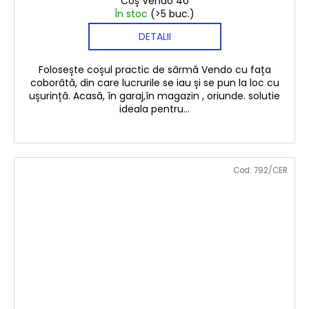
Coș Vendo 40
În stoc
(>5 buc.)
DETALII
Folosește coșul practic de sârmă Vendo cu fața
coborâtă, din care lucrurile se iau și se pun la loc cu
ușurință. Acasă, în garaj,în magazin , oriunde. solutie
ideala pentru...
Cod:
792/CER