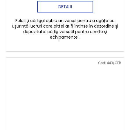
DETALII
Folosiți cârligul dublu universal pentru a agăța cu
ușurință lucruri care altfel ar fi întinse în dezordine și
depozitate. cârlig versatil pentru unelte și
echipamente...
Cod:
443/CER