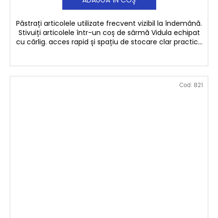
ADAUGĂ ÎN COŞ
Păstrați articolele utilizate frecvent vizibil la îndemână.
Stivuiți articolele într-un coș de sârmă Vidula echipat
cu cârlig. acces rapid și spațiu de stocare clar practic...
Cod:
821