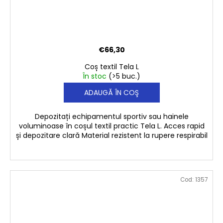
€66,30
Coș textil Tela L
În stoc
(>5 buc.)
ADAUGĂ ÎN COŞ
Depozitați echipamentul sportiv sau hainele
voluminoase în coșul textil practic Tela L. Acces rapid
și depozitare clară Material rezistent la rupere respirabil
Cod:
1357