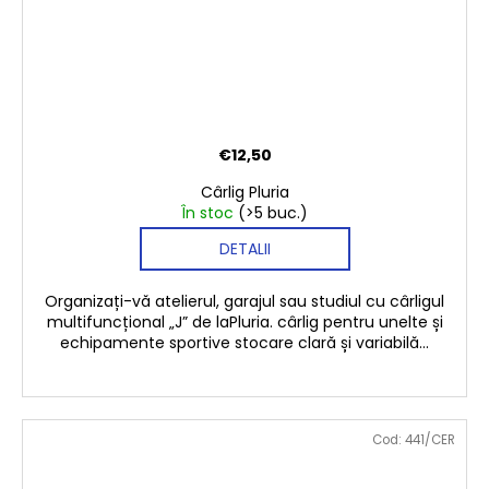
€12,50
Cârlig Pluria
În stoc
(>5 buc.)
DETALII
Organizați-vă atelierul, garajul sau studiul cu cârligul
multifuncțional „J” de laPluria. cârlig pentru unelte și
echipamente sportive stocare clară și variabilă...
Cod:
441/CER