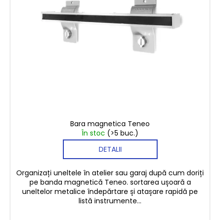
SUSPENSIE
o
s
TIGILA
PENTRU
d
u
PANOUL
u
l
HAREO
s
u
€2,50
e
i
€41,30
Bara magnetica Teneo
În stoc
(>5 buc.)
DETALII
Organizați uneltele în atelier sau garaj după cum doriți
pe banda magnetică Teneo. sortarea ușoară a
uneltelor metalice îndepărtare și atașare rapidă pe
listă instrumente...