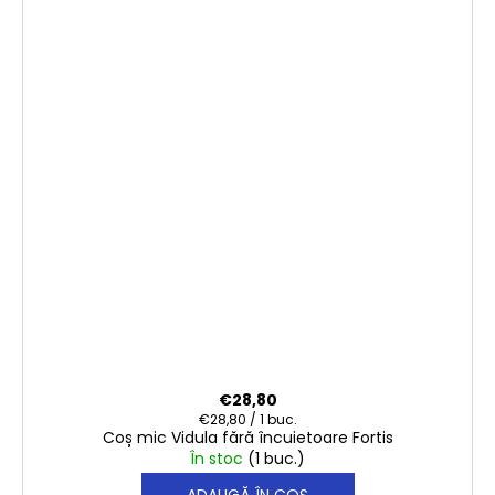
€28,80
Evaluare
€28,80 / 1 buc.
Coș mic Vidula fără încuietoare Fortis
preţ:
În stoc
(1 buc.)