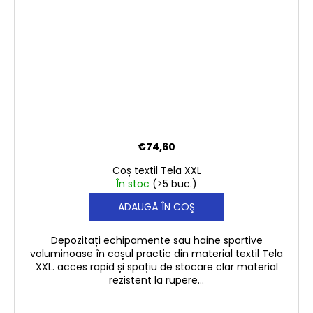
€74,60
Coș textil Tela XXL
În stoc
(>5 buc.)
ADAUGĂ ÎN COŞ
Depozitați echipamente sau haine sportive
voluminoase în coșul practic din material textil Tela
XXL. acces rapid și spațiu de stocare clar material
rezistent la rupere...