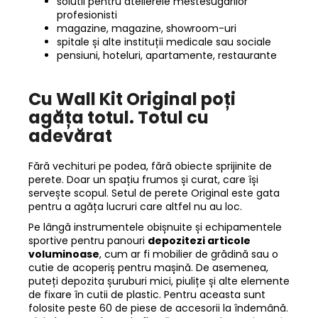
solutii pentru atelierele mestesugarilor
profesionisti
magazine, magazine, showroom-uri
spitale și alte instituții medicale sau sociale
pensiuni, hoteluri, apartamente, restaurante
Cu Wall Kit Original poți
agăța totul. Totul cu
adevărat
Fără vechituri pe podea, fără obiecte sprijinite de
perete. Doar un spațiu frumos și curat, care își
servește scopul. Setul de perete Original este gata
pentru a agăța lucruri care altfel nu au loc.
Pe lângă instrumentele obișnuite și echipamentele
sportive pentru panouri
depozitezi articole
voluminoase
, cum ar fi mobilier de grădină sau o
cutie de acoperiș pentru mașină. De asemenea,
puteți depozita șuruburi mici, piulițe și alte elemente
de fixare în cutii de plastic. Pentru aceasta sunt
folosite peste 60 de piese de accesorii la îndemână.