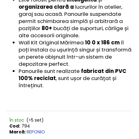
ADÂNCIME
organizarea clară a
lucrurilor în atelier,
€37,10
garaj sau acasă. Panourile suspendate
permit schimbarea simplă și arbitrară a
pozițiilor
80+
bucăți de suporturi, cârlige și
alte accesorii originale.
Wall Kit Original Mărimea
10
0 x 186 cm
îl
poți instala cu ușurință singur și transformă
un perete obișnuit într-un sistem de
depozitare perfect.
Panourile sunt realizate
fabricat din PVC
100% reciclat
, sunt ușor de curățat și
întreținut.
În stoc
(>5 set)
Cod:
794
Marcă:
REPONIO