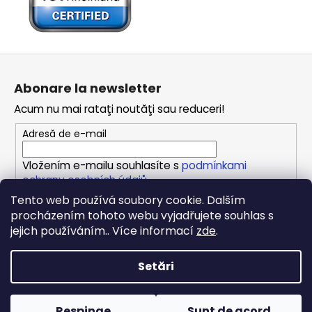
S
u
Abonare la newsletter
b
Acum nu mai rataţi noutăţi sau reduceri!
s
o
Adresă de e-mail
l
Vložením e-mailu souhlasíte s
podmínkami
ochrany osobních údajů
Tento web používá soubory cookie. Dalším
procházením tohoto webu vyjadřujete souhlas s
ABONARE
jejich používáním.. Více informací
zde
.
Setări
Creat de Shoptet
Drepturi de autor 2026
REPONIO
. Toate drepturile
Respinge
Sunt de acord
rezervate.
Editați setările cookie-urilor