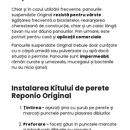
Chiar și în cazul utilizării frecvente, panourile
suspendate Original
rezistă pentru vârste
.
Agățarea frecventă a bicicletelor, rearanjarea
cheresteană de construcție, chiar și un caiac lângă
tavan nu vor dăuna panourilor. Prin urmare, este
potrivit pentru casă și
aplicații comerciale
.
Panourile suspendate Original trebuie doar curățate
cu o cârpă umedă sau pulverizate cu apă dacă
situația o permite. Panourile sunt
impermeabil
,
rămân curate și umezeala, mucegaiul și bacteriile
nu au nicio șansă.
Instalarea Kitului de perete
Reponio Original
Țintirea -
așezați șina cu șurub pe perete și
marcați punctele pentru plasarea diblurilor.
Preforare -
faceți găuri în punctele marcate
și introduceți diblurile cu ciocanul.