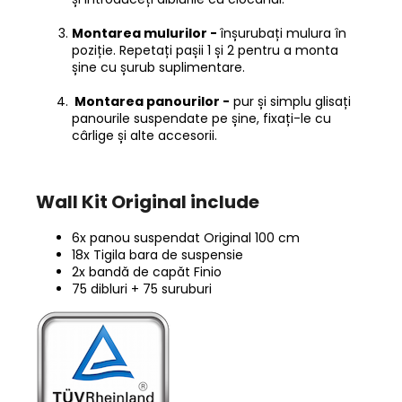
Montarea mulurilor -
înșurubați mulura în
poziție. Repetați pașii 1 și 2 pentru a monta
șine cu șurub suplimentare.
Montarea panourilor -
pur și simplu glisați
panourile suspendate pe șine, fixați-le cu
cârlige și alte accesorii.
Wall Kit Original include
6x panou suspendat Original 100 cm
18x Tigila bara de suspensie
2x bandă de capăt Finio
75 dibluri + 75 suruburi