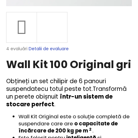
V
ă
r
e
Evaluarea
4 evaluări
Detalii de evaluare
c
medie
o
Wall Kit 100 Original gri
a
m
produsului
este
a
5,0
n
Obțineți un set chilipir de 6 panouri
din
d
suspendate
cu totul peste tot.
Transformă
5
ă
stele.
un perete obișnuit
într-un sistem de
m
stocare perfect
.
Wall Kit Original este o soluție completă de
COȘ
suspendare care are
o capacitate de
VIDULA
MINI
2
încărcare de
200 kg pe m
.
40
Este folosit pentru
inteligentă
și