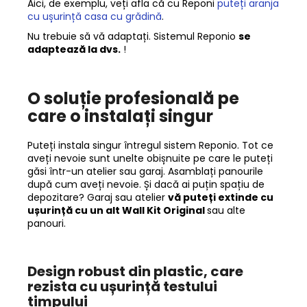
Aici, de exemplu, veți afla că cu Reponi
puteți aranja
cu ușurință casa cu grădină
.
Nu trebuie să vă adaptați. Sistemul Reponio
se
adaptează la dvs.
!
O soluție profesională pe
care o instalați singur
Puteți instala singur întregul sistem Reponio. Tot ce
aveți nevoie sunt unelte obișnuite pe care le puteți
găsi într-un atelier sau garaj. Asamblați panourile
după cum aveți nevoie. Și dacă ai puțin spațiu de
depozitare? Garaj sau atelier
vă puteți extinde cu
ușurință cu un alt Wall Kit Original
sau alte
panouri.
Design robust din plastic, care
rezista cu ușurință testului
timpului