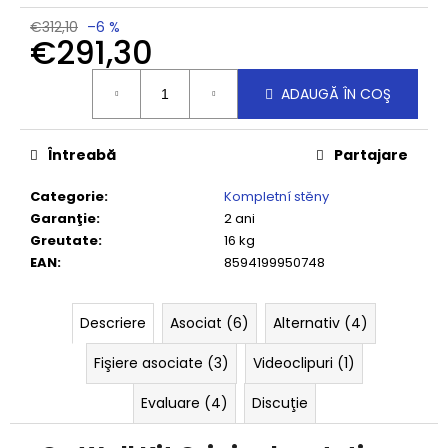
€312,10
–6 %
€291,30
Evaluare
ADAUGĂ ÎN COŞ
preţ:
Întreabă
Partajare
Categorie
:
Kompletní stěny
Garanţie
:
2 ani
Greutate
:
16 kg
EAN
:
8594199950748
Descriere
Asociat (6)
Alternativ (4)
Fişiere asociate (3)
Videoclipuri (1)
Evaluare (4)
Discuţie