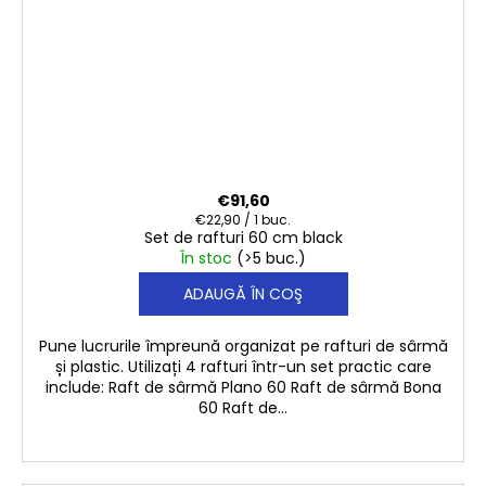
€91,60
Evaluare
€22,90 / 1 buc.
Set de rafturi 60 cm black
preţ:
În stoc
(>5 buc.)
ADAUGĂ ÎN COŞ
Pune lucrurile împreună organizat pe rafturi de sârmă
și plastic. Utilizați 4 rafturi într-un set practic care
include: Raft de sârmă Plano 60 Raft de sârmă Bona
60 Raft de...