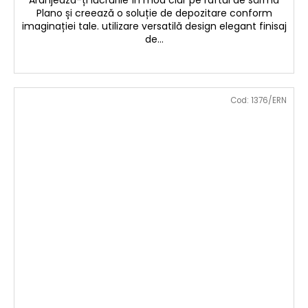
Aranjează-ți lucrurile în mod clar pe raftul de sârmă
Plano și creează o soluție de depozitare conform
imaginației tale. utilizare versatilă design elegant finisaj
de...
Cod:
1376/ERN