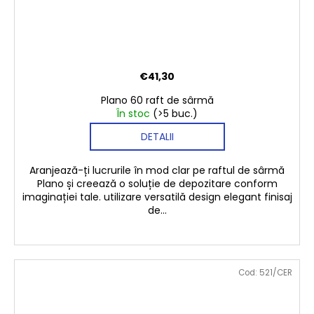
€41,30
Plano 60 raft de sârmă
În stoc
(>5 buc.)
DETALII
Aranjează-ți lucrurile în mod clar pe raftul de sârmă
Plano și creează o soluție de depozitare conform
imaginației tale. utilizare versatilă design elegant finisaj
de...
Cod:
521/CER