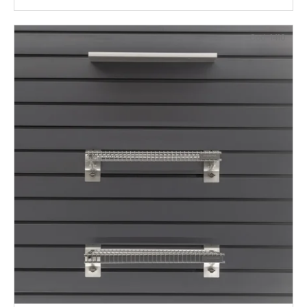
Cod:
1410
€81,30