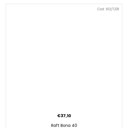
Cod:
912/CER
€37,10
Raft Bona 40