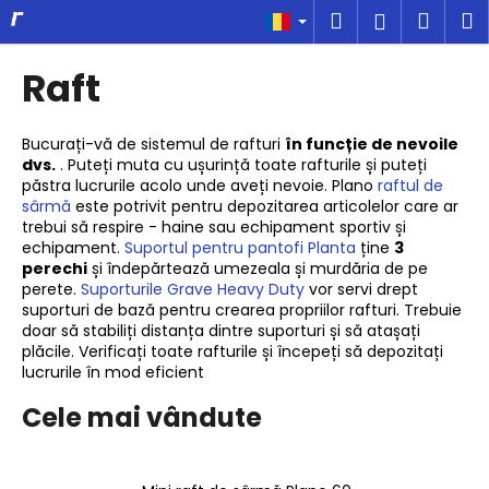
C
Treci
Căutare
Coş
M
Autentifi
la
o
conținut
Înapoi
Înapoi
de
ş
Raft
cump
C
e
Bucurați-vă de sistemul de rafturi
în funcție de nevoile
dvs.
. Puteți muta cu ușurință toate rafturile și puteți
c
păstra lucrurile acolo unde aveți nevoie. Plano
raftul de
ă
sârmă
este potrivit pentru depozitarea articolelor care ar
u
trebui să respire - haine sau echipament sportiv și
echipament.
Suportul pentru pantofi Planta
ține
3
t
perechi
și îndepărtează umezeala și murdăria de pe
a
perete.
Suporturile Grave Heavy Duty
vor servi drept
suporturi de bază pentru crearea propriilor rafturi. Trebuie
ţ
doar să stabiliți distanța dintre suporturi și să atașați
i
plăcile. Verificați toate rafturile și începeți să depozitați
?
lucrurile în mod eficient
Cele mai vândute
CĂUTARE