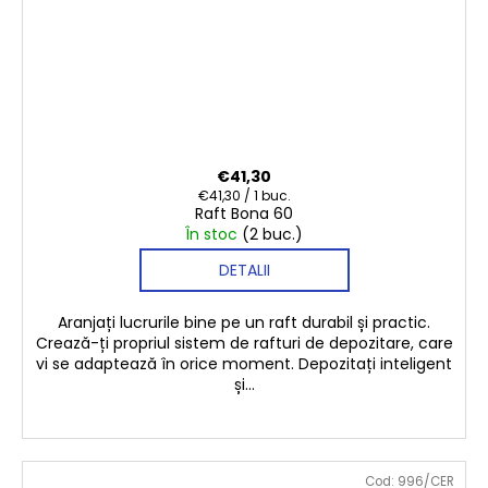
€41,30
Evaluare
€41,30 / 1 buc.
Raft Bona 60
preţ:
În stoc
(2 buc.)
DETALII
Aranjați lucrurile bine pe un raft durabil și practic.
Crează-ți propriul sistem de rafturi de depozitare, care
vi se adaptează în orice moment. Depozitați inteligent
și...
Cod:
996/CER