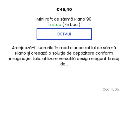
€45,40
Mini raft de sârmă Plano 90
În stoc
(>5 buc.)
DETALII
Aranjează-ți lucrurile în mod clar pe raftul de sârmă
Plano și creează o soluție de depozitare conform
imaginației tale. utilizare versatilă design elegant finisaj
de...
Cod:
1005