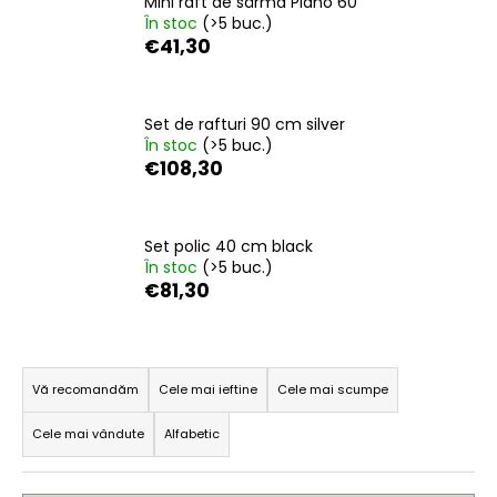
Mini raft de sârmă Plano 60
În stoc
(>5 buc.)
€41,30
V
ă
Set de rafturi 90 cm silver
r
În stoc
(>5 buc.)
e
€108,30
c
o
m
Set polic 40 cm black
a
În stoc
(>5 buc.)
n
€81,30
d
ă
S
m
e
Vă recomandăm
Cele mai ieftine
Cele mai scumpe
l
WALL
Cele mai vândute
Alfabetic
e
KIT
200
c
ORIGINAL