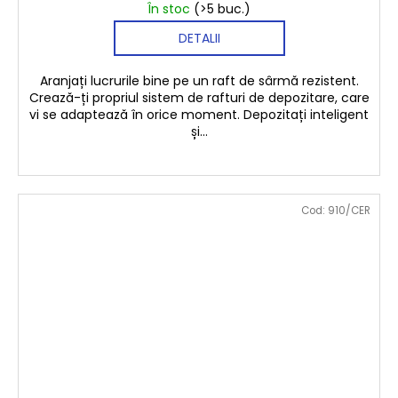
În stoc
(>5 buc.)
DETALII
Aranjați lucrurile bine pe un raft de sârmă rezistent.
Crează-ți propriul sistem de rafturi de depozitare, care
vi se adaptează în orice moment. Depozitați inteligent
și...
Cod:
910/CER