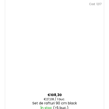
Cod:
1217
€108,30
Evaluare
€27,08 / 1 buc.
Set de rafturi 90 cm black
preţ:
În stoc
(>5 buc.)