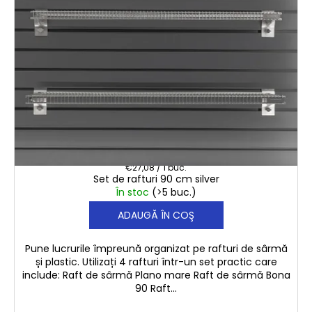
€108,30
Evaluare
€27,08 / 1 buc.
Set de rafturi 90 cm silver
preţ:
În stoc
(>5 buc.)
ADAUGĂ ÎN COŞ
Pune lucrurile împreună organizat pe rafturi de sârmă
și plastic. Utilizați 4 rafturi într-un set practic care
include: Raft de sârmă Plano mare Raft de sârmă Bona
90 Raft...