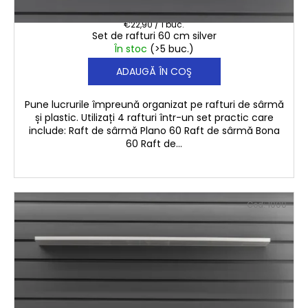
€91,60
Evaluare
€22,90 / 1 buc.
Set de rafturi 60 cm silver
preţ:
În stoc
(>5 buc.)
ADAUGĂ ÎN COŞ
Pune lucrurile împreună organizat pe rafturi de sârmă
și plastic. Utilizați 4 rafturi într-un set practic care
include: Raft de sârmă Plano 60 Raft de sârmă Bona
60 Raft de...
Cod:
1000