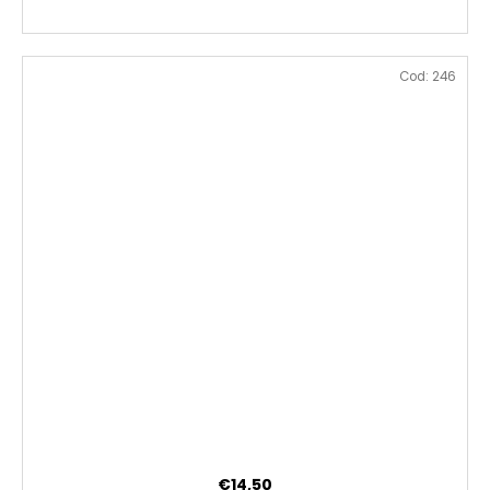
Cod:
246
€14,50