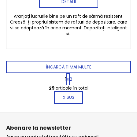
DETALII
Aranjați lucrurile bine pe un raft de sârmă rezistent.
Crează-ți propriul sistem de rafturi de depozitare, care
vi se adaptează în orice moment. Depozitați inteligent
și...
ÎNCARCĂ 11 MAI MULTE
P
1
2
a
C
g
29
articole în total
o
i
SUS
n
n
a
t
r
r
S
e
o
u
l
Abonare la newsletter
b
u
Acum nu mai rataţi noutăţi sau reduceri!