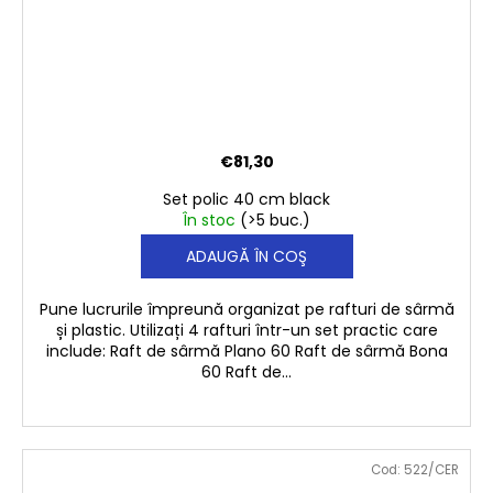
€81,30
Set polic 40 cm black
În stoc
(>5 buc.)
ADAUGĂ ÎN COŞ
Pune lucrurile împreună organizat pe rafturi de sârmă
și plastic. Utilizați 4 rafturi într-un set practic care
include: Raft de sârmă Plano 60 Raft de sârmă Bona
60 Raft de...
Cod:
522/CER