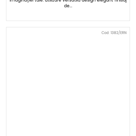
imaginației tale. utilizare versatilă design elegant finisaj
de...
Cod:
1382/ERN