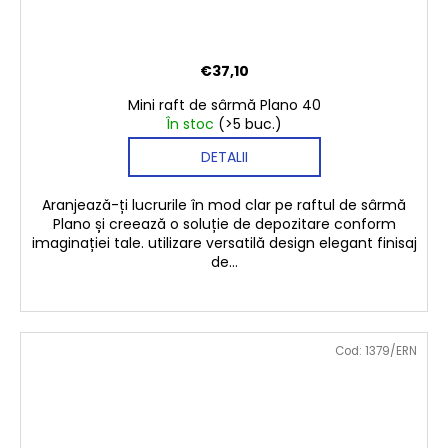
€37,10
Mini raft de sârmă Plano 40
În stoc
(>5 buc.)
DETALII
Aranjează-ți lucrurile în mod clar pe raftul de sârmă
Plano și creează o soluție de depozitare conform
imaginației tale. utilizare versatilă design elegant finisaj
de...
Cod:
1379/ERN