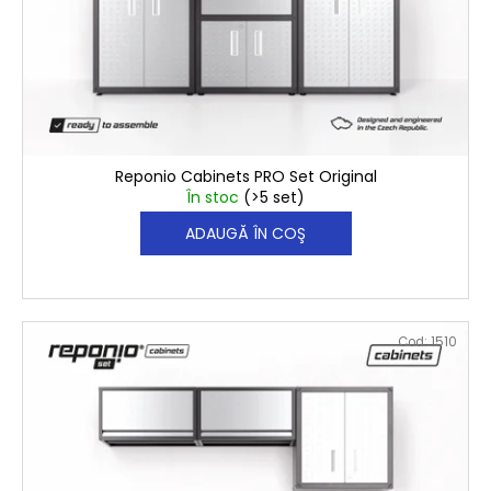
s
u
e
i
€1 499,60
Reponio Cabinets PRO Set Original
În stoc
(>5 set)
ADAUGĂ ÎN COŞ
Cod:
1510