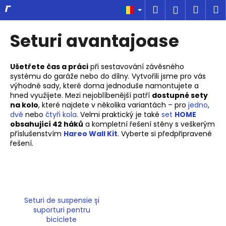
C
Treci
Căutare
Coş
M
Autentifi
la
o
conținut
Înapoi
Înapoi
de
ş
Seturi avantajoase
cump
C
e
Ušetřete čas a práci
při sestavování závěsného
systému do garáže nebo do dílny. Vytvořili jsme pro vás
c
výhodné sady, které doma jednoduše namontujete a
ă
hned využijete. Mezi nejoblíbenější patří
dostupné sety
u
na kolo
, které najdete v několika variantách – pro
jedno
,
dvě
nebo
čtyři kola
. Velmi praktický je také
set
HOME
t
obsahující 42 háků
a kompletní řešení stěny s veškerým
a
příslušenstvím
Hareo Wall Kit
. Vyberte si předpřipravené
řešení.
ţ
i
?
Seturi de suspensie și
suporturi pentru
biciclete
CĂUTARE