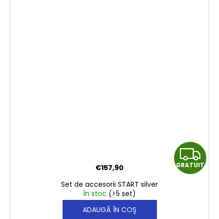
G
GRATUIT
€157,90
R
Set de accesorii START silver
A
În stoc
(>5 set)
ADAUGĂ ÎN COŞ
T