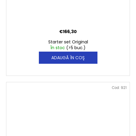
€166,30
Starter set Original
În stoc
(>5 buc.)
ADAUGĂ ÎN COŞ
Cod:
921