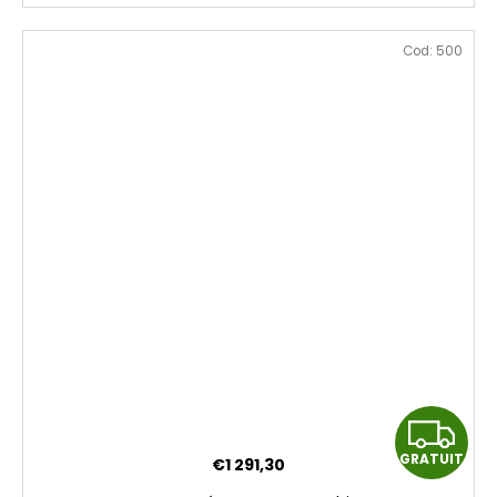
Cod:
500
G
GRATUIT
€1 291,30
R