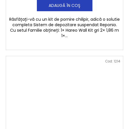
ADAUGĂ ÎN COŞ
T
U
Răsfățați-vă cu un kit de pornire chilipir, adică o solutie
completa Sistem de depozitare suspendat Reponio.
I
Cu setul Familie obțineți: 1× Hareo Wall Kit gri 2× 1,86 m
1×...
T
Cod:
1214