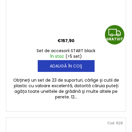
G
GRATUIT
€157,90
R
Set de accesorii START black
A
În stoc
(>5 set)
ADAUGĂ ÎN COŞ
T
U
Obțineți un set de 23 de suporturi, cârlige și cutii de
plastic cu valoare excelentă, datorită căruia puteți
I
agăța toate uneltele de grădină și multe altele pe
perete. 12...
T
Cod:
828