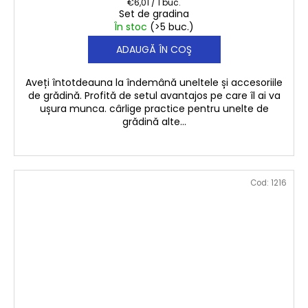
Evaluare
€6,01 / 1 buc.
Set de gradina
preţ:
În stoc
(>5 buc.)
ADAUGĂ ÎN COŞ
Aveți întotdeauna la îndemână uneltele și accesoriile
de grădină. Profită de setul avantajos pe care îl ai va
ușura munca. cârlige practice pentru unelte de
grădină alte...
Cod:
1216