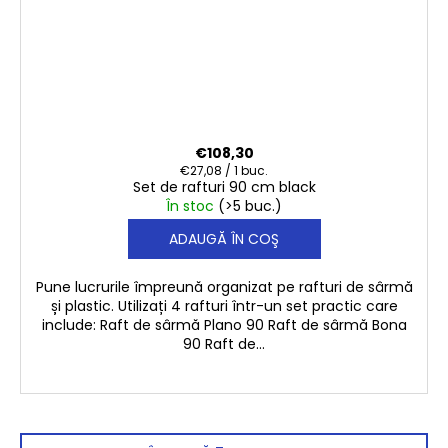
€108,30
Evaluare
€27,08 / 1 buc.
Set de rafturi 90 cm black
preţ:
În stoc
(>5 buc.)
ADAUGĂ ÎN COŞ
Pune lucrurile împreună organizat pe rafturi de sârmă
și plastic. Utilizați 4 rafturi într-un set practic care
include: Raft de sârmă Plano 90 Raft de sârmă Bona
90 Raft de...