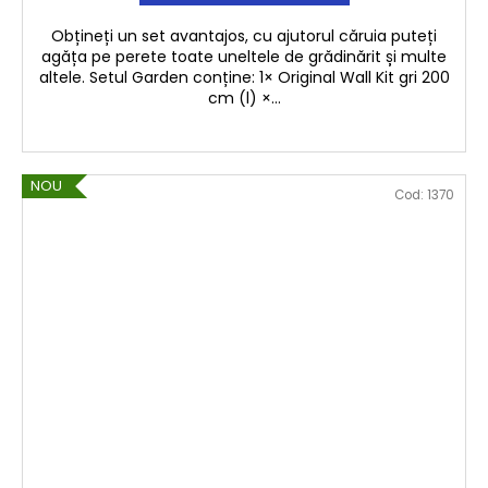
U
Obțineți un set avantajos, cu ajutorul căruia puteți
agăța pe perete toate uneltele de grădinărit și multe
I
altele. Setul Garden conține: 1× Original Wall Kit gri 200
cm (l) ×...
T
NOU
Cod:
1370