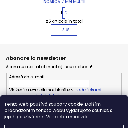
ÎNCARCĂ 7 MAI MULTE
P
1
2
a
C
g
25
articole în total
o
i
SUS
n
n
a
t
r
r
S
e
o
u
l
Abonare la newsletter
b
u
Acum nu mai rataţi noutăţi sau reduceri!
l
s
l
o
Adresă de e-mail
i
l
s
Vložením e-mailu souhlasíte s
podmínkami
t
ochrany osobních údajů
ă
Tento web používá soubory cookie. Dalším
r
procházením tohoto webu vyjadřujete souhlas s
ABONARE
i
jejich používáním.. Více informací
zde
.
l
o