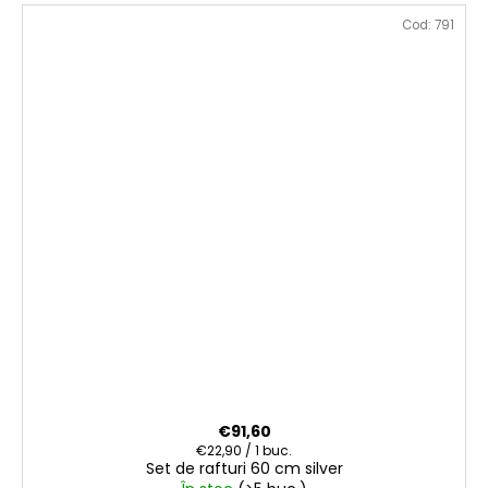
Cod:
791
€91,60
Evaluare
€22,90 / 1 buc.
Set de rafturi 60 cm silver
preţ: