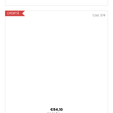
OFERTĂ
Cod:
374
€54,10