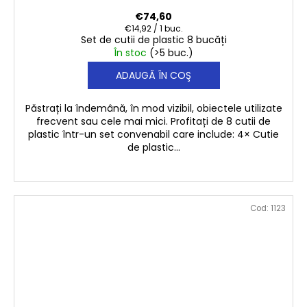
€74,60
Evaluare
€14,92 / 1 buc.
Set de cutii de plastic 8 bucăți
preţ:
În stoc
(>5 buc.)
ADAUGĂ ÎN COŞ
Păstrați la îndemână, în mod vizibil, obiectele utilizate
frecvent sau cele mai mici. Profitați de 8 cutii de
plastic într-un set convenabil care include: 4× Cutie
de plastic...
Cod:
1123