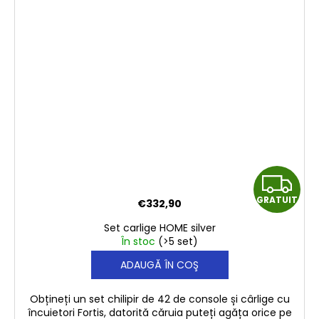
G
GRATUIT
€332,90
R
Set carlige HOME silver
A
În stoc
(>5 set)
ADAUGĂ ÎN COŞ
T
U
Obțineți un set chilipir de 42 de console și cârlige cu
încuietori Fortis, datorită căruia puteți agăța orice pe