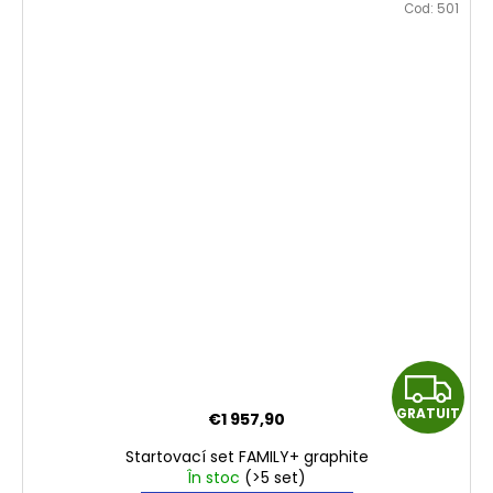
Cod:
501
G
GRATUIT
€1 957,90
R
Startovací set FAMILY+ graphite
A
În stoc
(>5 set)