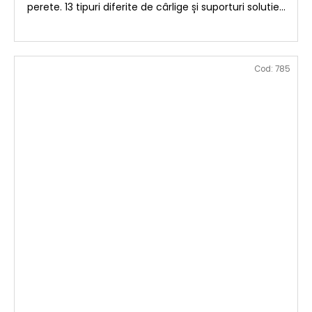
I
perete. 13 tipuri diferite de cârlige și suporturi solutie...
T
Cod:
785