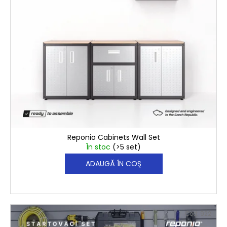
€999,60
Reponio Cabinets Wall Set
În stoc
(>5 set)
ADAUGĂ ÎN COŞ
Cod:
922