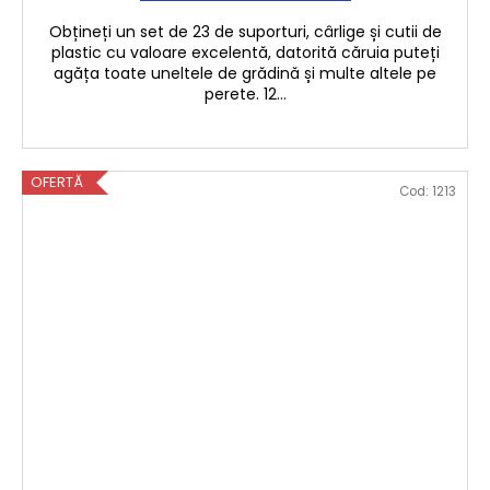
U
Obțineți un set de 23 de suporturi, cârlige și cutii de
plastic cu valoare excelentă, datorită căruia puteți
I
agăța toate uneltele de grădină și multe altele pe
perete. 12...
T
OFERTĂ
Cod:
1213