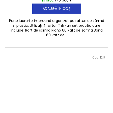
În stoc
(>5 buc.)
ADAUGĂ ÎN COŞ
Pune lucrurile împreună organizat pe rafturi de sârmă
și plastic. Utilizați 4 rafturi într-un set practic care
include: Raft de sârmă Plano 60 Raft de sârmă Bona
60 Raft de...
Cod:
1217