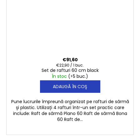
€91,60
Evaluare
€22,90 / 1 buc.
Set de rafturi 60 cm black
preţ:
În stoc
(>5 buc.)
ADAUGĂ ÎN COŞ
Pune lucrurile împreună organizat pe rafturi de sârmă
și plastic. Utilizați 4 rafturi într-un set practic care
include: Raft de sârmă Plano 60 Raft de sârmă Bona
60 Raft de...