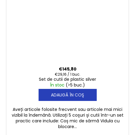
€145,80
Evaluare
€29,16 / 1 buc.
Set de cutii de plastic silver
preţ:
În stoc
(>5 buc.)
ADAUGĂ ÎN COŞ
Aveți articole folosite frecvent sau articole mai mici
vizibil la îndemână. Utilizați 5 coșuri și cutii într-un set
practic care include: Coș mic de sârmă Vidula cu
blocare...