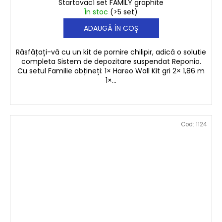
Startovací set FAMILY graphite
A
În stoc
(>5 set)
ADAUGĂ ÎN COŞ
T
U
Răsfățați-vă cu un kit de pornire chilipir, adică o solutie
completa Sistem de depozitare suspendat Reponio.
I
Cu setul Familie obțineți: 1× Hareo Wall Kit gri 2× 1,86 m
1×...
T
Cod:
1124