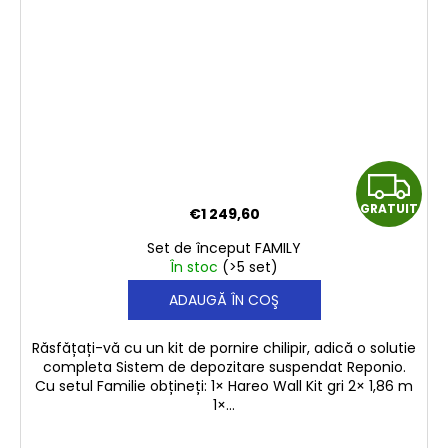
G
GRATUIT
€1 249,60
R
Set de început FAMILY
A
În stoc
(>5 set)
ADAUGĂ ÎN COŞ
T
U
Răsfățați-vă cu un kit de pornire chilipir, adică o solutie
completa Sistem de depozitare suspendat Reponio.
I
Cu setul Familie obțineți: 1× Hareo Wall Kit gri 2× 1,86 m
1×...
T