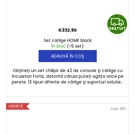
G
GRATUIT
€332,90
R
Set carlige HOME black
A
În stoc
(>5 set)
ADAUGĂ ÎN COŞ
T
U
Obțineți un set chilipir de 42 de console și cârlige cu
încuietori Fortis, datorită căruia puteți agăța orice pe
I
perete. 13 tipuri diferite de cârlige și suporturi solutie...
T
OFERTĂ
Cod:
651