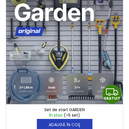
G
GRATUIT
€666,30
R
Set de start GARDEN
A
În stoc
(>5 set)
ADAUGĂ ÎN COŞ
T