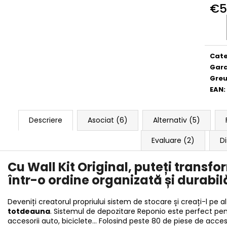
€5
Eval
preţ:
Cate
Gara
Greu
EAN
:
Descriere
Asociat (6)
Alternativ (5)
Evaluare (2)
Di
Cu
Wall Kit Original, puteți transf
într-o ordine organizată și durabil
Deveniți creatorul propriului sistem de stocare și creați-l pe a
totdeauna
. Sistemul de depozitare Reponio este perfect pen
accesorii auto, biciclete... Folosind peste 80 de piese de acces