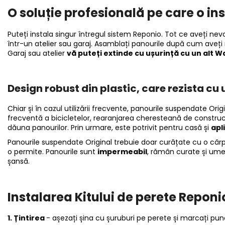
O soluție profesională pe care o ins
Puteți instala singur întregul sistem Reponio. Tot ce aveți nev
într-un atelier sau garaj. Asamblați panourile după cum aveți 
Garaj sau atelier
vă puteți extinde cu ușurință cu un alt Wa
Design robust din plastic, care rezista cu 
Chiar și în cazul utilizării frecvente, panourile suspendate Orig
frecventă a bicicletelor, rearanjarea cheresteană de construcț
dăuna panourilor. Prin urmare, este potrivit pentru casă și
apl
Panourile suspendate Original trebuie doar curățate cu o câ
o permite. Panourile sunt
impermeabil
, rămân curate și umez
șansă.
Instalarea Kitului de perete Reponi
1. Țintirea
- așezați șina cu șuruburi pe perete și marcați pun