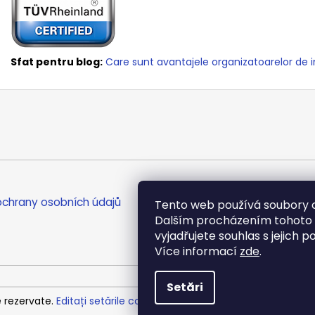
Sfat pentru blog:
Care sunt avantajele organizatoarelor de
chrany osobních údajů
Tento web používá soubory c
Dalším procházením tohoto
vyjadřujete souhlas s jejich p
Více informací
zde
.
Setări
e rezervate.
Editați setările cookie-urilor