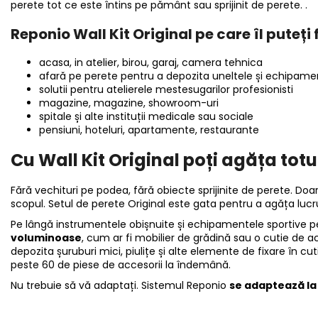
perete tot ce este întins pe pământ sau sprijinit de perete. .
Reponio
Wall Kit Original pe care îl puteți 
acasa, in atelier, birou, garaj, camera tehnica
afară pe perete pentru a depozita uneltele și echipame
solutii pentru atelierele mestesugarilor profesionisti
magazine, magazine, showroom-uri
spitale și alte instituții medicale sau sociale
pensiuni, hoteluri, apartamente, restaurante
Cu Wall Kit Original poți agăța tot
Fără vechituri pe podea, fără obiecte sprijinite de perete. Doar
scopul. Setul de perete Original este gata pentru a agăța lucrur
Pe lângă instrumentele obișnuite și echipamentele sportive 
voluminoase
, cum ar fi mobilier de grădină sau o cutie de
depozita șuruburi mici, piulițe și alte elemente de fixare în cut
peste 60 de piese de accesorii la îndemână.
Nu trebuie să vă adaptați. Sistemul Reponio
se adaptează la