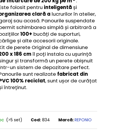
de încărcare de
200 kg pe m
.
I 40 ADÂNCIME
Este folosit pentru
inteligentă
și
organizarea clară a
lucrurilor în atelier,
garaj sau acasă. Panourile suspendate
permit schimbarea simplă și arbitrară a
pozițiilor
10
0+
bucăți de suporturi,
cârlige și alte accesorii originale.
Kit de perete Original de dimensiune
200 x 186 cm
îl poți instala cu ușurință
singur și transformă un perete obișnuit
într-un sistem de depozitare perfect.
Panourile sunt realizate
fabricat din
PVC 100% reciclat
, sunt ușor de curățat
și întreținut.
toc
(>5 set)
Cod:
834
Marcă:
REPONIO