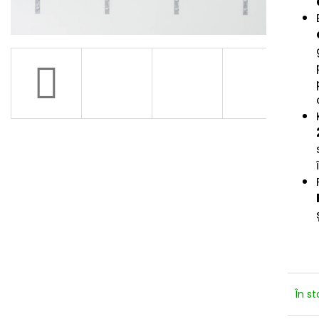
1 X BARĂ DE SUSPENSIE TIGILA PENTRU
COȘ VIDULA MIN
PANOUL HAREO
€37,10
€2,50
În s