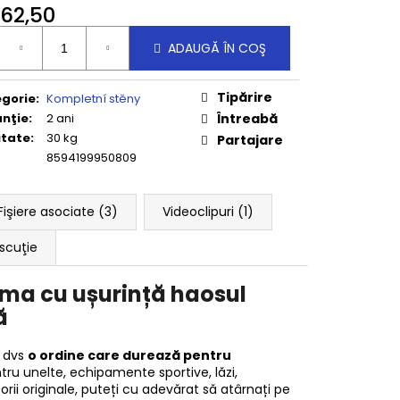
62,50
uare
ADAUGĂ ÎN COŞ
Tipărire
gorie
:
Kompletní stěny
nţie
:
2 ani
Întreabă
tate
:
30 kg
Partajare
8594199950809
Fişiere asociate (3)
Videoclipuri (1)
scuţie
orma cu ușurință haosul
ă
l dvs
o ordine care durează pentru
tru unelte, echipamente sportive, lăzi,
orii originale, puteți cu adevărat să atârnați pe