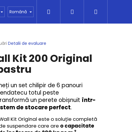
Căutare
Autentificare
Coş
agazinului
Contactați
Totul despre cumpăr
Română
de
area
uări
Detalii de evaluare
e
ll Kit 200 Original
cumpărătur
ului
bastru
eți un set chilipir de 6 panouri
pendate
cu totul peste
ransformă un perete obișnuit
într-
istem de stocare perfect
.
Mai
Wall Kit Original este o soluție completă
departe
de suspendare care are
o capacitate
2