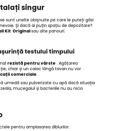
talați singur
oie sunt unelte obișnuite pe care le puteți găsi
nevoie. Și dacă ai puțin spațiu de depozitare?
ll Kit Original
sau alte panouri.
ușurință testului timpului
inal
rezistă pentru vârste
. Agățarea
ie, chiar și un caiac lângă tavan nu vor
icații comerciale
.
rpă umedă sau pulverizate cu apă dacă situația
eala, mucegaiul și bacteriile nu au nicio
o
ctele pentru amplasarea diblurilor.