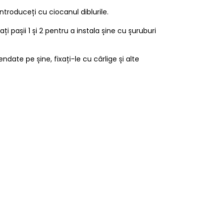
ntroduceți cu ciocanul diblurile.
ți pașii 1 și 2 pentru a instala șine cu șuruburi
endate pe șine, fixați-le cu cârlige și alte