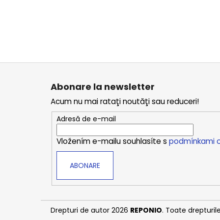
S
u
Abonare la newsletter
b
Acum nu mai rataţi noutăţi sau reduceri!
s
o
Adresă de e-mail
l
Vložením e-mailu souhlasíte s
podmínkami o
ABONARE
Drepturi de autor 2026
REPONIO
. Toate drepturil