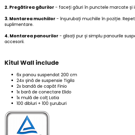
2. Pregătirea găurilor
- faceți găuri în punctele marcate și i
3. Montarea muchiilor
- înșurubați muchiile în poziție. Repeta
suplimentare.
4. Montarea panourilor
- glisați pur și simplu panourile susp
accesorii.
Kitul Wall include
6x panou suspendat 200 cm
24x șină de suspensie Tigila
2x bandă de capăt Finio
1x bară de conectare Elido
1x mulă de colț Latia
100 dibluri + 100 șuruburi