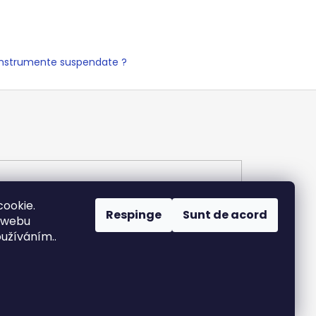
 instrumente suspendate ?
ookie.
Respinge
Sunt de acord
 webu
oužíváním..
Creat de Shoptet