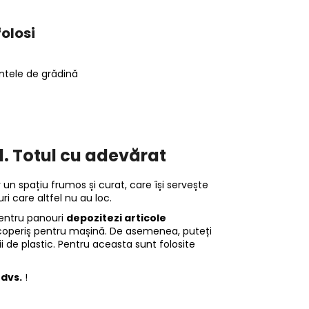
folosi
ntele de grădină
ul. Totul cu adevărat
 un spațiu frumos și curat, care își servește
i care altfel nu au loc.
pentru panouri
depozitezi articole
 acoperiș pentru mașină. De asemenea, puteți
ii de plastic. Pentru aceasta sunt folosite
 dvs.
!