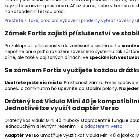
když jste omezení prostorem. Ať už doma, nebo v komerční sf
na každodenní těžkou práci.
Přečtěte si také, proč pro vybavení prodejny vybrat závěsný ú
Zámek Fortis zajistí příslušenství ve stabi
Po zaklapnutí příslušenství do závěsného systému ho
snadno
nepohne ani o píď a rozložení závěsného systému tak zůstane v
dílně, ale také v pojízdných dílnách, ve
speciálních vestavb
Se zámkem Fortis využijete každou dráž
Ušetřete ještě víc místa
. Praktičnost zámku Fortis spočívá 
panelu a zamknutím ho upevníte do stabilní polohy.
Na jeden
Drátěný koš Vidula Mini 40 je kompatibil
Jednotlivě lze využít adaptér Verso
Drátěný koš Vidula Mini 40 hluboký stoprocentně funguje po
jednoduchým a levným řešením – s
adaptérem Verso
.
Adaptér Verso
umožňuje využít koš Vidula Mini 40 a jakékoliv 