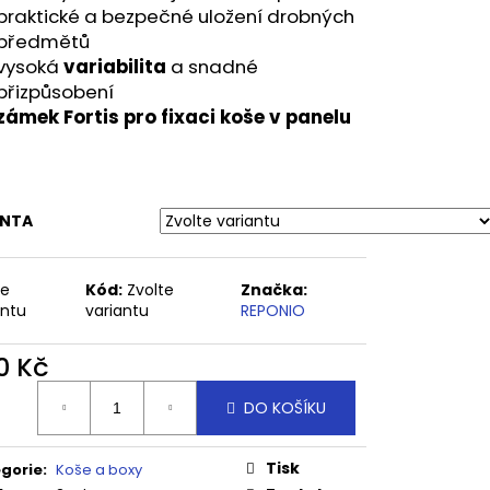
M
praktické a bezpečné uložení drobných
předmětů
vysoká
variabilita
a snadné
přizpůsobení
zámek Fortis pro fixaci koše v panelu
ANTA
te
Kód:
Zvolte
Značka:
antu
variantu
REPONIO
0 Kč
ná
DO KOŠÍKU
:
Tisk
gorie
:
Koše a boxy