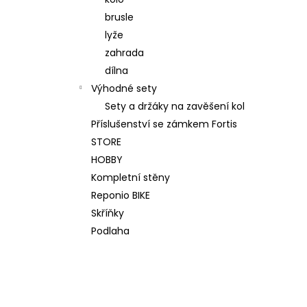
WALL KIT ORIGINAL MAX ŠEDÝ
l
brusle
12 500 Kč
Původně:
13 500 Kč
lyže
zahrada
dílna
Výhodné sety
Sety a držáky na zavěšení kol
Příslušenství se zámkem Fortis
STORE
HOBBY
Kompletní stěny
Reponio BIKE
Skříňky
Podlaha