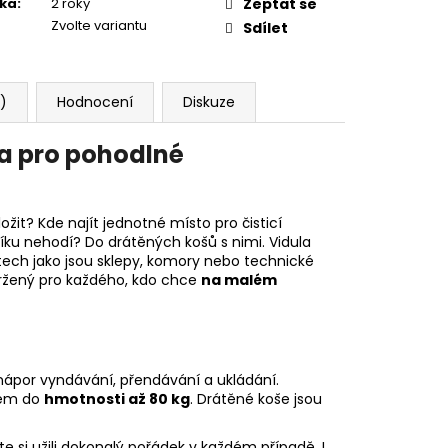
ka
:
2 roky
Zeptat se
Zvolte variantu
Sdílet
1)
Hodnocení
Diskuze
a pro pohodlné
t? Kde najít jednotné místo pro čisticí
íku nehodí? Do drátěných košů s nimi. Vidula
stech jako jsou sklepy, komory nebo technické
vržený pro každého, kdo chce
na malém
nápor vyndávání, přendávání a ukládání.
adem do
hmotnosti až 80 kg
. Drátěné koše jsou
e si užili dokonalý pořádek v každém případě. I