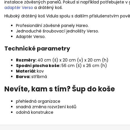
instalace závěsných panelů. Pokud si například potřebujete v 
adaptér Verso
a drátěný koš.
Hluboký drátěný koš Vidula spolu s dalším příslušenstvím pově
Profesionální závěsné panely Hareo.
Jednoduché šroubovací jednolišty Verso.
Adaptér Verso.
Technické parametry
Rozměry:
40 cm (š) x 20 cm (v) x 20 cm (h)
Spodní plocha koše:
56 cm (š) x 26 cm (h)
Materiál:
kov
Barva:
stříbrná
Nevíte, kam s tím? Šup do koše
přehledná organizace
snadná změna rozvržení košů
odolná konstrukce