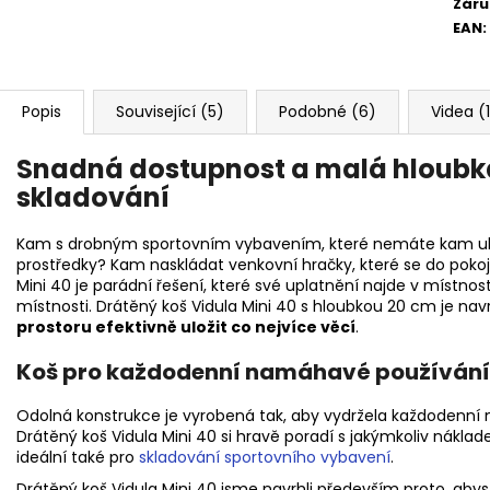
Záru
EAN
:
Popis
Související (5)
Podobné (6)
Videa (
Snadná dostupnost a malá hloubk
skladování
Kam s drobným sportovním vybavením, které nemáte kam uloži
prostředky? Kam naskládat venkovní hračky, které se do pokoj
Mini 40 je parádní řešení, které své uplatnění najde v místno
místnosti. Drátěný koš Vidula Mini 40 s hloubkou 20 cm je na
prostoru efektivně uložit co nejvíce věcí
.
Koš pro každodenní namáhavé používání
Odolná konstrukce je vyrobená tak, aby vydržela každodenní 
Drátěný koš Vidula Mini 40 si hravě poradí s jakýmkoliv nákl
ideální také pro
skladování sportovního vybavení
.
Drátěný koš Vidula Mini 40 jsme navrhli především proto, abyst