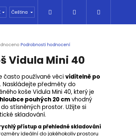
Hledat
Přihlášení
Nákupní
Kontakty
Vše o nákupu
Financování
K
Čeština
košík
rné
odnoceno
Podrobnosti hodnocení
cení
š Vidula Mini 40
ktu
e často používané věci
viditelně po
. Naskládejte předměty do
ček.
ěného koše Vidula Mini 40, který je
hloubce pouhých 20 cm
vhodný
 do stísněných prostor. Užijte si
tické skladování.
Následující
rychlý přístup a přehledné skladování
rozměry ideální do jakéhokoliv prostoru