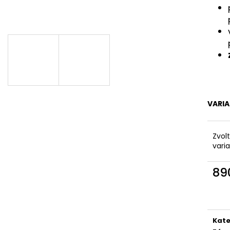
VRUT UNIVERZÁLNÍ ZÁPUSTNÁ HLAVA
HÁK SIMPLO 5 C
5X60
89 Kč
0,90 Kč
VARI
Zvol
vari
89
Měr
cena
Kate