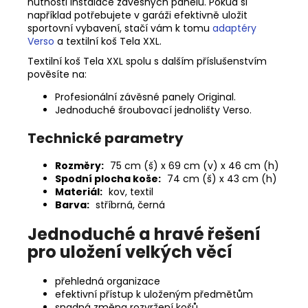
nutnosti instalace závěsných panelů. Pokud si
například potřebujete v garáži efektivně uložit
sportovní vybavení, stačí vám k tomu
adaptéry
Verso
a textilní koš Tela XXL.
Textilní koš Tela XXL spolu s dalším příslušenstvím
pověsíte na:
Profesionální závěsné panely Original.
Jednoduché šroubovací jednolišty Verso.
Technické parametry
Rozměry:
75 cm (š) x 69 cm (v) x 46 cm (h)
Spodní plocha koše:
74 cm
(š) x 43 cm
(h)
Materiál:
kov, textil
Barva:
stříbrná, černá
Jednoduché a hravé řešení
pro uložení velkých věcí
přehledná organizace
efektivní přístup k uloženým předmětům
snadná změna rozvržení košů