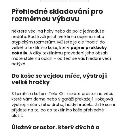
Přehledné skladování pro
rozměrnou výbavu
Některé věci na
háky
nebo do
polic
jednoduše
nedáte. Buď kvůli jejich velkému objemu nebo
atypickým rozměrům. Můžete je ale “hodit” do
velkého textilního koše, který
pojme prakticky
cokoliv
. A díky textilnímu provedení jeho obsah
máte stále na očích – od teď se vás hledání věcí
netýká.
Do koše se vejdou míče, výstroj i
velké hračky
S textilním košem Tela XXL získáte prostor na věci,
které vám doma nebo v garáži překážejí. Hokejová
výstroj, míče všeho druhu, haldy hraček… Jistě sami
přijdete na to, co do textilního koše přehledně
uložit.
Úložný prostor, který dýchá a