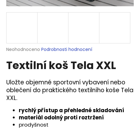
a
j
í
t
?
Průměrné
Neohodnoceno
Podrobnosti hodnocení
hodnocení
Textilní koš Tela XXL
produktu
je
HLEDAT
0,0
z
Uložte objemné sportovní vybavení nebo
5
oblečení do praktického textilního koše Tela
hvězdiček.
XXL.
D
o
rychlý přístup a přehledné skladování
p
materiál odolný proti roztržení
o
prodyšnost
r
u