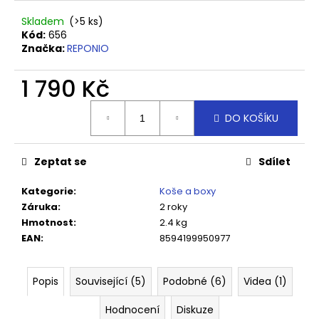
č
u
Skladem
(>5 ks)
j
Kód:
656
e
Značka:
REPONIO
m
e
1 790 Kč
Měrná
DO KOŠÍKU
cena:
KOŠ
VIDULA
MINI
90
Zeptat se
Sdílet
HLUBOKÝ
1
Kategorie
:
Koše a boxy
190
Záruka
:
2 roky
Kč
Hmotnost
:
2.4 kg
EAN
:
8594199950977
Popis
Související (5)
Podobné (6)
Videa (1)
Hodnocení
Diskuze