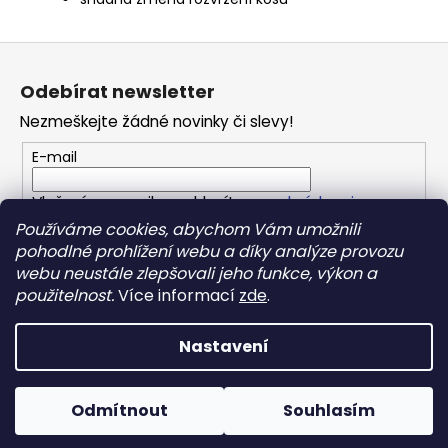
Z
á
Odebírat newsletter
p
Nezmeškejte žádné novinky či slevy!
a
t
E-mail
í
Vložením e-mailu souhlasíte s
podmínkami
ochrany osobních údajů
Používáme cookies, abychom Vám umožnili
pohodlné prohlížení webu a díky analýze provozu
webu neustále zlepšovali jeho funkce, výkon a
PŘIHLÁSIT SE
použitelnost.
Více informací
zde
.
Nastavení
Vytvořil Shoptet
Copyright 2026
REPONIO
. Všechna práva vyhrazena.
Odmítnout
Souhlasím
Upravit nastavení cookies