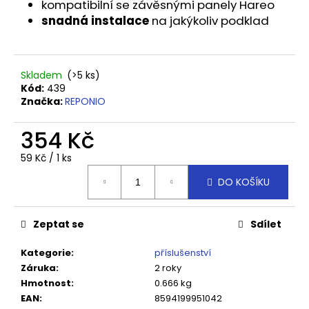
č
kompatibilní se závěsnými panely Hareo
u
snadná instalace
na jakýkoliv podklad
j
e
m
Skladem
(>5 ks)
e
Kód:
439
Značka:
REPONIO
HÁK
SIMPLO
354 Kč
10
CM
Měrná
59 Kč / 1 ks
cena:
99
DO KOŠÍKU
Kč
Zeptat se
Sdílet
Kategorie
:
příslušenství
Záruka
:
2 roky
Hmotnost
:
0.666 kg
EAN
:
8594199951042