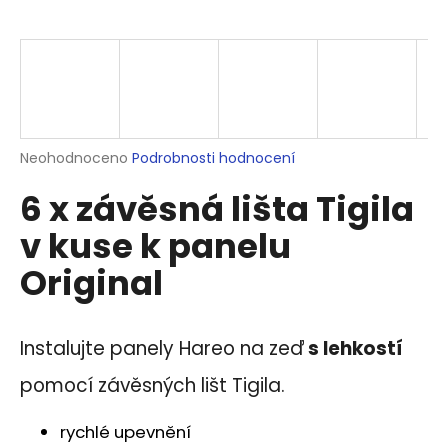
a
j
í
t
?
Průměrné
Neohodnoceno
Podrobnosti hodnocení
hodnocení
6 x závěsná lišta Tigila
produktu
je
HLEDAT
v kuse k panelu
0,0
z
Original
5
hvězdiček.
D
o
Instalujte panely Hareo na zeď
s lehkostí
p
o
pomocí závěsných lišt Tigila.
r
u
rychlé upevnění