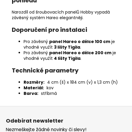
pohledu
Narozdíl od
šroubovacích panelů Hobby
vypadá
závěsný systém Hareo elegantněji.
Doporučení pro instalaci
Pro závěsný
panel Hareo o délce 100 cm
je
vhodné využít
3 lišty Tigila
.
Pro závěsný
panel Hareo o délce 200 cm
je
vhodné využít
4 lišty Tigila
.
Technické parametry
Rozměry:
4 cm (š) x 184 cm (v) x 1,3 cm (h)
Materiál:
kov
Barva:
stříbrná
Z
á
Odebírat newsletter
p
Nezmeškejte žádné novinky či slevy!