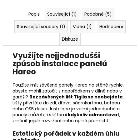
Popis
Související (1)
Podobné (5)
Související soubory (1)
Videa (1)
Hodnocení
Diskuze
Využijte nejjednodušší
způsob instalace panelů
Hareo
Toužíte mít závěsné panely Hareo na stěně rychle,
abyste mohli zatočit s nepořádkem v dílně nebo v
garáži?
Bez závěsných lišt Tigila se neobejdete
.
Lišty přivrtáte do zdi, dřeva, sádrokartonu, betonu
nebo OSB desek. Instalace je velmi jednoduchá a
panely můžete i s lištami
kdykoliv odmontovat
,
změnit jejich rozvržení nebo úplně přemístit.
Estetický pořádek v každém úhlu