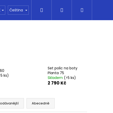
Hledat
Přihlášení
Nákupní
Kontakty
Vše o nákupu
Financování
K
Čeština
košík
Set polic na boty
 60
Planta 75
>5 ks)
Skladem
(>5 ks)
2 790 Kč
Následující
rodávanější
Abecedně