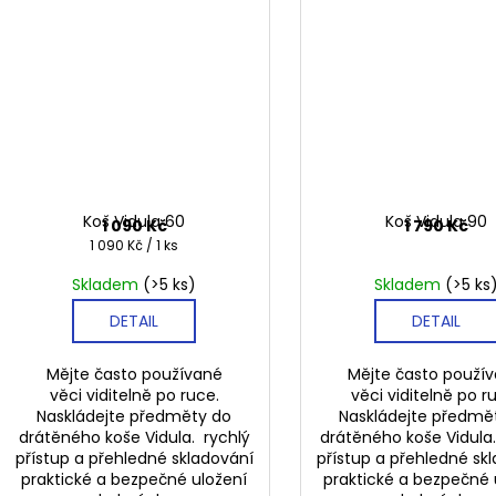
Koš Vidula 60
Koš Vidula 90
1 090 Kč
1 790 Kč
Měrná
1 090 Kč / 1 ks
cena:
Skladem
(>5 ks)
Skladem
(>5 ks
DETAIL
DETAIL
Mějte často používané
Mějte často použí
věci viditelně po ruce.
věci viditelně po r
Naskládejte předměty do
Naskládejte předmě
drátěného koše Vidula. rychlý
drátěného koše Vidula
přístup a přehledné skladování
přístup a přehledné sk
praktické a bezpečné uložení
praktické a bezpečné 