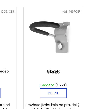
K S DRŽÁKEM PAULO
:
1205/CER
Kód:
446/CER
Sedeo
Hák Rota
349 Kč
)
Skladem
(>5 ks)
DETAIL
ta při
Pověste jízdní kolo na praktický