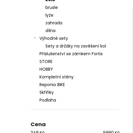
WALL KIT ORIGINAL MAX ŠEDÝ
l
brusle
12 500 Kč
Původně:
13 500 Kč
lyže
zahrada
dílna
Výhodné sety
Sety a držáky na zavěšení kol
Příslušenství se zámkem Fortis
STORE
HOBBY
Kompletní stěny
Reponio BIKE
Skříňky
Podlaha
Cena
349
Kč
5990
Kč