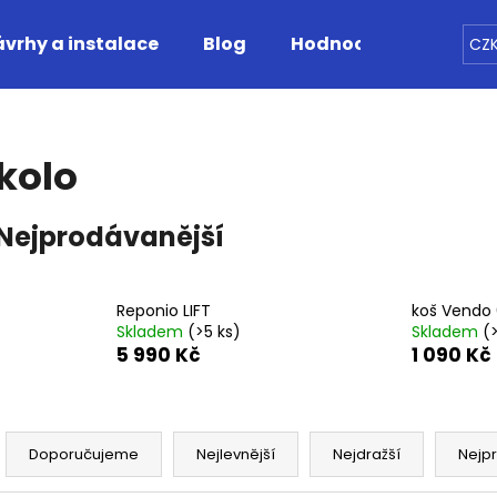
vrhy a instalace
Blog
Hodnocení obchodu
CZ
Co potřebujete najít?
kolo
HLEDAT
Nejprodávanější
Doporučujeme
Reponio LIFT
koš Vendo
Skladem
(>5 ks)
Skladem
(
5 990 Kč
1 090 Kč
Ř
a
Doporučujeme
Nejlevnější
Nejdražší
Nejp
z