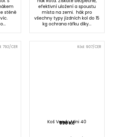
ol. S
hák Rota. Získáte bezpečné,
 hákem
efektivní uložení a spoustu
ke stěně
místa na zemi. hák pro
avíc.
všechny typy jízdních kol do 15
o...
kg ochrana ráfku díky...
d:
792/CER
Kód:
907/CER
Koš Vendo Mini 40
890 Kč