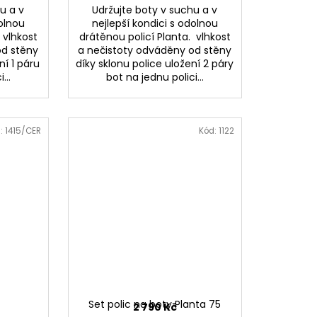
u a v
Udržujte boty v suchu a v
dolnou
nejlepší kondici s odolnou
 vlhkost
drátěnou policí Planta. vlhkost
od stěny
a nečistoty odváděny od stěny
ní 1 páru
díky sklonu police uložení 2 páry
...
bot na jednu polici...
:
1415/CER
Kód:
1122
Set polic na boty Planta 75
2 790 Kč