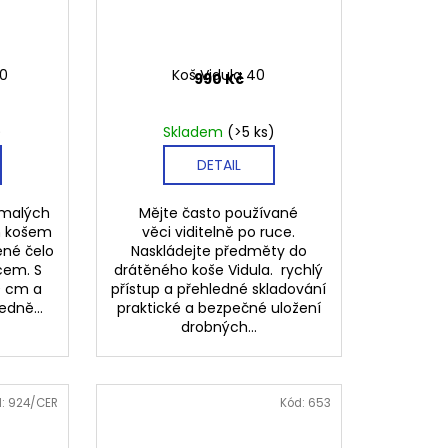
90
Koš Vidula 40
990 Kč
)
Skladem
(>5 ks)
DETAIL
v malých
Mějte často používané
m košem
věci viditelně po ruce.
ené čelo
Naskládejte předměty do
ěcem. S
drátěného koše Vidula. rychlý
0 cm a
přístup a přehledné skladování
edně...
praktické a bezpečné uložení
drobných...
d:
924/CER
Kód:
653