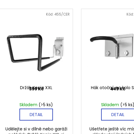
VRUT UNIVERZÁLNÍ PŮLKULATÁ HLAVA
PLASTOVÝ HÁČE
e
5X60
V
39 Kč
n
ý
1 Kč
Kód:
455/CER
Kód
í
p
p
i
r
s
o
p
d
r
u
o
k
d
t
u
ů
k
Držák Konia XXL
Hák otočný na kolo 
399 Kč
449 Kč
t
ů
Skladem
(>5 ks)
Skladem
(>5 ks
DETAIL
DETAIL
Udělejte si v dílně nebo garáži
Ušetřete ještě víc mís