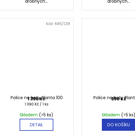
drobných...
drobných...
Kód:
685/CER
Police na boty Planta 100
Police na boty Plan
1 390 Kč
590 Kč
Měrná
1 390 Kč / 1 ks
cena:
Skladem
(>5 ks)
Skladem
(>5 ks
DETAIL
DO KOŠÍKU