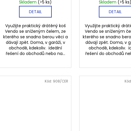
Skladem
(>5 ks)
Skladem
(>5 ks
DETAIL
DETAIL
Využijte praktický drátěný koš
Využijte praktický drá
Vendo se sníženým čelem, ze
Vendo se sníženým če
kterého se snadno berou věci a
kterého se snadno bero
dávají zpět. Doma, v garáži, v
dávají zpět. Doma, v g
obchodě, kdekoliv. ideální
obchodě, kdekoliv. i
řešení do obchodů nebo na...
řešení do obchodů neb
Kód:
908/CER
Kód