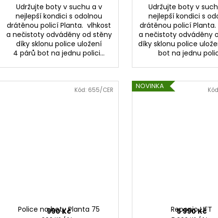
Udržujte boty v suchu a v
Udržujte boty v such
nejlepší kondici s odolnou
nejlepší kondici s o
drátěnou policí Planta. vlhkost
drátěnou policí Planta.
a nečistoty odváděny od stěny
a nečistoty odváděny 
díky sklonu police uložení
díky sklonu police ulože
4 párů bot na jednu polici...
bot na jednu polici
NOVINKA
Kód:
655/CER
Kód
Police na boty Planta 75
Reponio LIFT
990 Kč
5 990 Kč