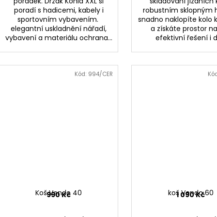
pořádek. Držák Konia XXL si
skladování jízdních k
poradí s hadicemi, kabely i
robustním sklopným
sportovním vybavením.
snadno naklopíte kolo 
elegantní uskladnění nářadí,
a získáte prostor n
vybavení a materiálu ochrana...
efektivní řešení i d
Kód:
994/CER
Kó
Koš Vendo 40
koš Vendo 60
990 Kč
1 090 Kč