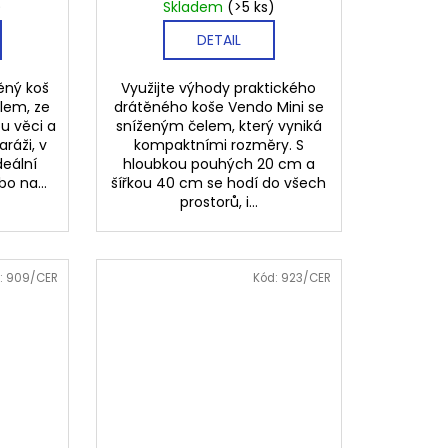
)
Skladem
(>5 ks)
DETAIL
těný koš
Využijte výhody praktického
lem, ze
drátěného koše Vendo Mini se
u věci a
sníženým čelem, který vyniká
aráži, v
kompaktními rozměry. S
deální
hloubkou pouhých 20 cm a
o na...
šířkou 40 cm se hodí do všech
prostorů, i...
:
909/CER
Kód:
923/CER