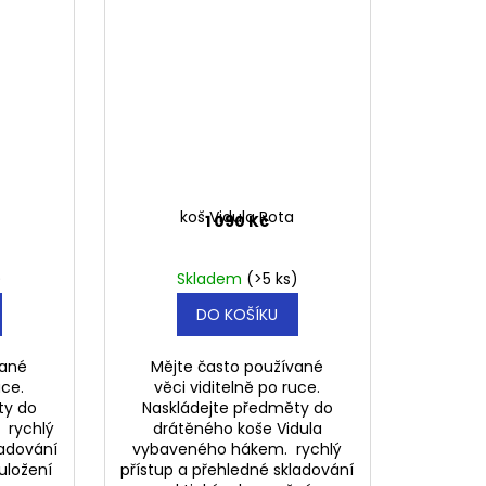
koš Vidula Rota
1 090 Kč
)
Skladem
(>5 ks)
DO KOŠÍKU
vané
Mějte často používané
uce.
věci viditelně po ruce.
ty do
Naskládejte předměty do
. rychlý
drátěného koše Vidula
ladování
vybaveného hákem. rychlý
uložení
přístup a přehledné skladování