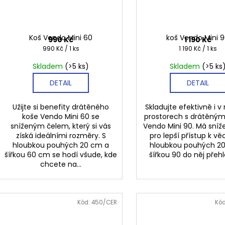
Koš Vendo Mini 60
koš Vendo Mini 
990 Kč
1 190 Kč
Měrná
Měrná
990 Kč / 1 ks
1 190 Kč / 1 ks
cena:
cena:
Skladem
(>5 ks)
Skladem
(>5 ks
DETAIL
DETAIL
Užijte si benefity drátěného
Skladujte efektivně i 
koše Vendo Mini 60 se
prostorech s drátěný
sníženým čelem, který si vás
Vendo Mini 90. Má sníž
získá ideálními rozměry. S
pro lepší přístup k v
hloubkou pouhých 20 cm a
hloubkou pouhých 2
šířkou 60 cm se hodí všude, kde
šířkou 90 do něj přehl
chcete na...
Kód:
450/CER
Kó