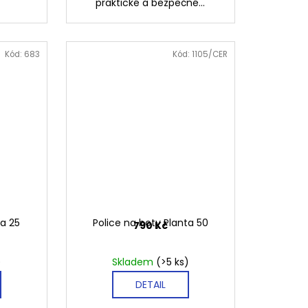
praktické a bezpečné...
Kód:
683
Kód:
1105/CER
ta 25
Police na boty Planta 50
790 Kč
)
Skladem
(>5 ks)
DETAIL