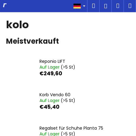
W
Zum
Suchen
Ware
M
Login
Inhalt
a
springen
Zurück
Zurück
r
kolo
zum
zum
e
W
n
Meistverkauft
a
k
s
o
s
r
Reponio LIFT
u
b
Auf Lager
(>5 St)
c
€249,60
h
e
n
Korb Vendo 60
Auf Lager
(>5 St)
S
€45,40
i
e
?
Regalset für Schuhe Planta 75
Auf Lager
(>5 St)