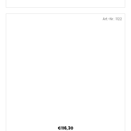
Art.-Nr.:
1122
€116,30