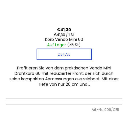
€41,30
Verkaufspreis:
€41,30 / 1 St
Korb Vendo Mini 60
Auf Lager
(>5 St)
DETAIL
Profitieren Sie von dem praktischen Vendo Mini
Drahtkorb 60 mit reduzierter Front, der sich durch
seine kompakten Abmessungen auszeichnet. Mit einer
Tiefe von nur 20 cm und...
Art.-Nr.:
909/CER