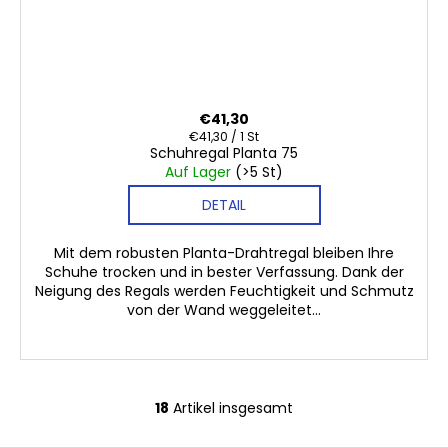
€41,30
Verkaufspreis:
€41,30 / 1 St
Schuhregal Planta 75
Auf Lager
(>5 St)
DETAIL
Mit dem robusten Planta-Drahtregal bleiben Ihre
Schuhe trocken und in bester Verfassung. Dank der
Neigung des Regals werden Feuchtigkeit und Schmutz
von der Wand weggeleitet...
18
Artikel insgesamt
S
t