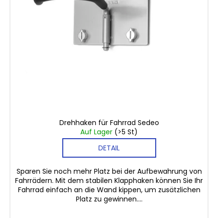
r
WALL
n
KIT
P
g
200
ORIGINAL
r
GRAU
o
€520,80
d
Ursprünglich:
€562,50
u
k
t
€18,70
e
Drehhaken für Fahrrad Sedeo
Auf Lager
(>5 St)
DETAIL
Sparen Sie noch mehr Platz bei der Aufbewahrung von
Fahrrädern. Mit dem stabilen Klapphaken können Sie Ihr
Fahrrad einfach an die Wand kippen, um zusätzlichen
Platz zu gewinnen....