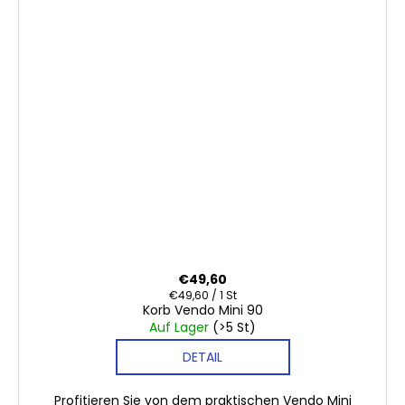
€49,60
Verkaufspreis:
€49,60 / 1 St
Korb Vendo Mini 90
Auf Lager
(>5 St)
DETAIL
Profitieren Sie von dem praktischen Vendo Mini