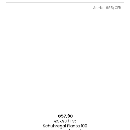
Art.-Nr.:
685/CER
€57,90
Verkaufspreis:
€57,90 / 1 St
Schuhregal Planta 100