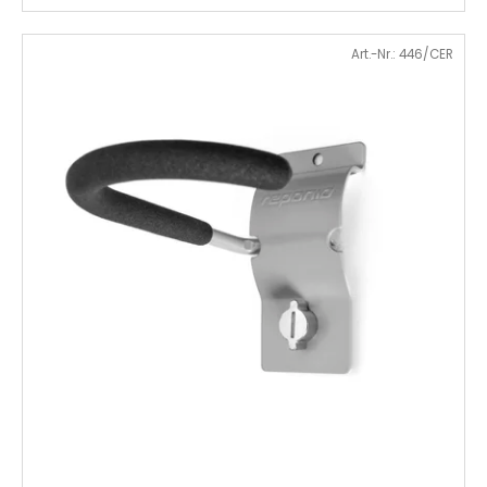
Art.-Nr.:
446/CER
€14,50