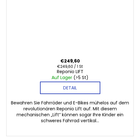
€249,60
Verkaufspreis:
€249,60 / 1 St
Reponio LIFT
Auf Lager
(>5 St)
DETAIL
Bewahren Sie Fahrräder und E-Bikes mühelos auf dem
revolutionären Reponio Lift auf. Mit diesem
mechanischen „Lift“ können sogar Ihre Kinder ein
schweres Fahrrad vertikal...