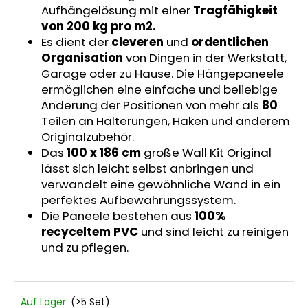
Aufhängelösung mit einer
Tragfähigkeit
KORB
VIDULA
von 200 kg pro m2.
MINI
Es dient der
cleveren
und
ordentlichen
40
TIEF
Organisation
von Dingen in der Werkstatt,
Garage oder zu Hause. Die Hängepaneele
€37,10
ermöglichen eine einfache und beliebige
Änderung der Positionen von mehr als
80
Teilen an Halterungen, Haken und anderem
Originalzubehör.
Das
100 x 186 cm
große Wall Kit Original
lässt sich leicht selbst anbringen und
verwandelt eine gewöhnliche Wand in ein
perfektes Aufbewahrungssystem.
Die Paneele bestehen aus
100%
recyceltem PVC
und sind leicht zu reinigen
und zu pflegen.
Auf Lager
(>5 Set)