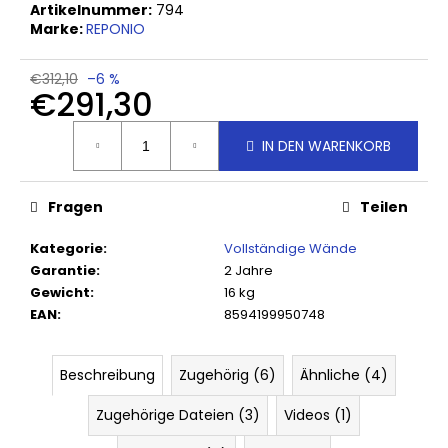
Artikelnummer:
794
Marke:
REPONIO
€312,10
–6 %
€291,30
Verkaufspreis:
IN DEN WARENKORB
Fragen
Teilen
Kategorie
:
Vollständige Wände
Garantie
:
2 Jahre
Gewicht
:
16 kg
EAN
:
8594199950748
Beschreibung
Zugehörig (6)
Ähnliche (4)
Zugehörige Dateien (3)
Videos (1)