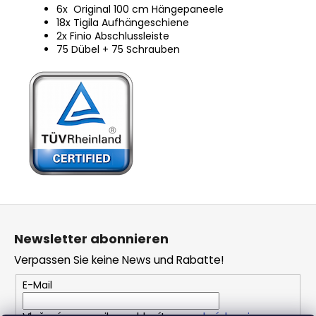
6x Original 100 cm Hängepaneele
18x Tigila Aufhängeschiene
2x Finio Abschlussleiste
75 Dübel + 75 Schrauben
F
u
Newsletter abonnieren
ß
Verpassen Sie keine News und Rabatte!
z
e
E-Mail
i