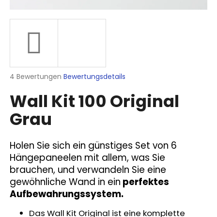
SUCHEN
Die
4 Bewertungen
Bewertungsdetails
W
durchschnittliche
i
Wall Kit 100 Original
Produktbewertung
r
ist
e
Grau
5,0
m
von
p
5
Sternen.
f
Holen Sie sich ein günstiges Set von 6
e
Hängepaneelen mit allem, was Sie
h
brauchen, und verwandeln Sie eine
l
gewöhnliche Wand in ein
perfektes
e
Aufbewahrungssystem.
n
Das Wall Kit Original ist eine komplette