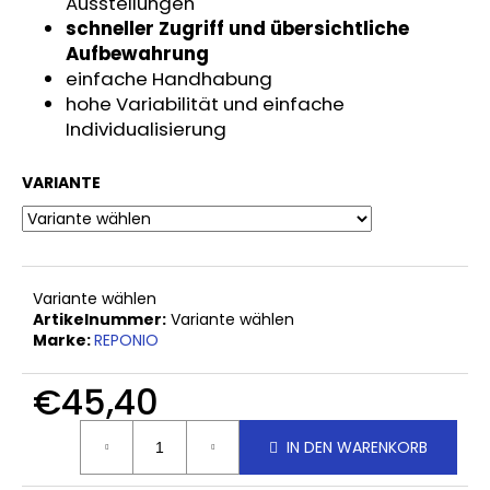
Ausstellungen
1
schneller Zugriff und übersichtliche
X
Aufbewahrung
TIGILA
AUFHÄNGELEISTE
einfache Handhabung
AN
hohe Variabilität und einfache
DEN
PANEELEN
Individualisierung
HAREO
€2,50
VARIANTE
Variante wählen
Artikelnummer:
Variante wählen
Marke:
REPONIO
€45,40
Verkaufspreis:
IN DEN WARENKORB