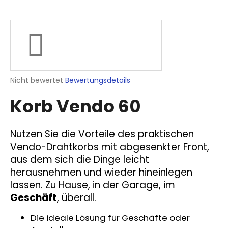
SUCHEN
Die
Nicht bewertet
Bewertungsdetails
W
durchschnittliche
i
Korb Vendo 60
Produktbewertung
r
ist
e
0,0
m
von
Nutzen Sie die Vorteile des praktischen
p
5
Vendo-Drahtkorbs mit abgesenkter Front,
Sternen.
f
aus dem sich die Dinge leicht
e
herausnehmen und wieder hineinlegen
h
l
lassen. Zu Hause, in der Garage, im
e
Geschäft
, überall.
n
Die ideale Lösung für Geschäfte oder