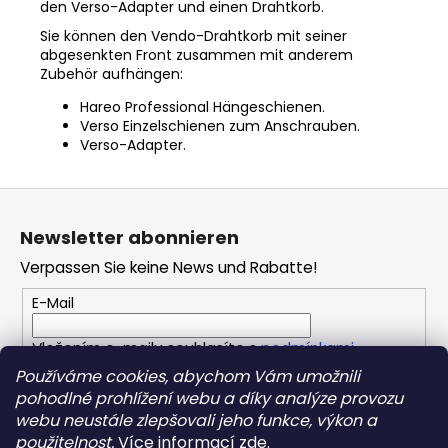
den Verso-Adapter und einen Drahtkorb.
Sie können den Vendo-Drahtkorb mit seiner
abgesenkten Front zusammen mit anderem
Zubehör aufhängen:
Hareo Professional Hängeschienen.
Verso Einzelschienen zum Anschrauben.
Verso-Adapter.
F
u
Newsletter abonnieren
ß
Verpassen Sie keine News und Rabatte!
z
e
E-Mail
i
Vložením e-mailu souhlasíte s
podmínkami
l
ochrany osobních údajů
Používáme cookies, abychom Vám umožnili
e
pohodlné prohlížení webu a díky analýze provozu
webu neustále zlepšovali jeho funkce, výkon a
ANMELDEN
použitelnost.
Více informací
zde
.