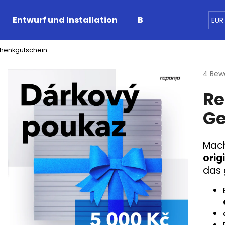
Entwurf und Installation
Blog
Geschäfts
EUR
henkgutschein
Was suchen Sie?
Die
4 Bew
durchs
Re
Produ
SUCHEN
ist
Ge
5,0
von
5
Wir empfehlen
Sterne
Mach
orig
das 