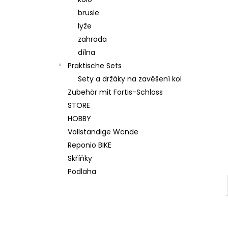
WALL KIT 200 ORIGINAL GRAU
brusle
€520,80
Ursprünglich:
€562,50
lyže
zahrada
dílna
Praktische Sets
Sety a držáky na zavěšení kol
Zubehör mit Fortis-Schloss
STORE
HOBBY
Vollständige Wände
Reponio BIKE
Skříňky
Podlaha