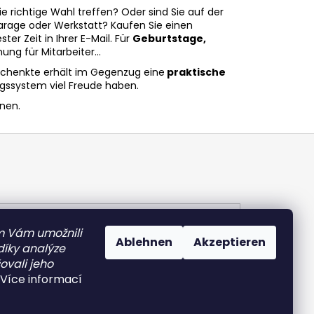
 richtige Wahl treffen? Oder sind Sie auf der
rage oder Werkstatt? Kaufen Sie einen
er Zeit in Ihrer E-Mail. Für
Geburtstage,
ng für Mitarbeiter...
schenkte erhält im Gegenzug eine
praktische
ssystem viel Freude haben.
nnen.
m Vám umožnili
Ablehnen
Akzeptieren
díky analýze
ovali jeho
Více informací