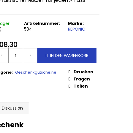
Praktischer Nutzen für jeden Anlass
EN MIT HALTERUNG
Lager
Artikelnummer:
Marke:
)
504
REPONIO
08,30
ufspreis:
IN DEN WARENKORB
Drucken
gorie
:
Geschenkgutscheine
Fragen
Teilen
Diskussion
eschenk