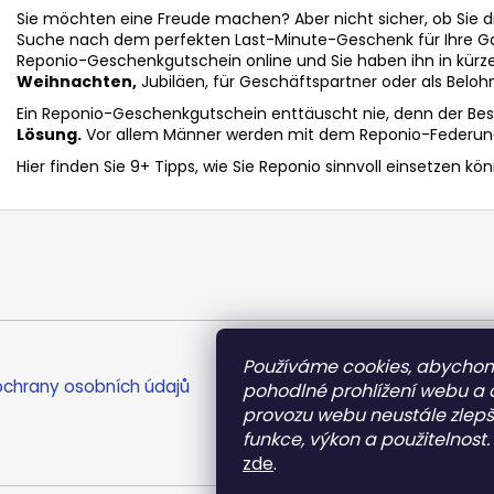
Sie möchten eine Freude machen? Aber nicht sicher, ob Sie die
Suche nach dem perfekten Last-Minute-Geschenk für Ihre Ga
Reponio-Geschenkgutschein online und Sie haben ihn in kürzest
Weihnachten,
Jubiläen, für Geschäftspartner oder als Belohnu
Ein Reponio-Geschenkgutschein enttäuscht nie, denn der Be
Lösung.
Vor allem Männer werden mit dem Reponio-Federung
Hier finden Sie 9+ Tipps, wie Sie Reponio sinnvoll einsetzen kö
Používáme cookies, abycho
chrany osobních údajů
pohodlné prohlížení webu a 
provozu webu neustále zlepš
funkce, výkon a použitelnost.
zde
.