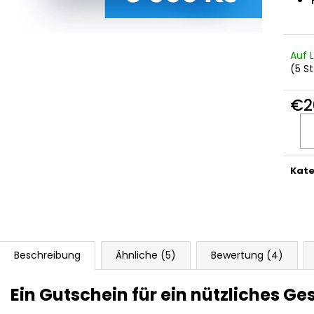
UNIVERSALSCHRAUBE MIT
KUNSTSTOFFHAK
HALBKUGELFÖRMIGEM KOPF 5X60
PAULO
€0
€1,60
Auf 
(5 St
€2
Verka
Kate
Beschreibung
Ähnliche (5)
Bewertung (4)
Ein Gutschein für ein nützliches G