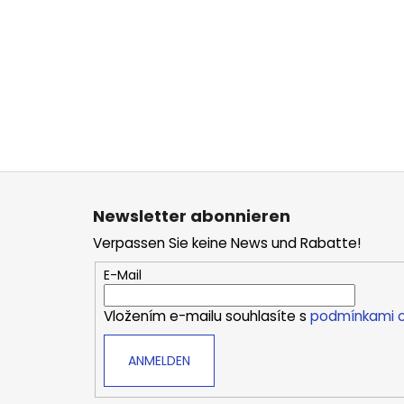
F
u
Newsletter abonnieren
ß
Verpassen Sie keine News und Rabatte!
z
e
E-Mail
i
Vložením e-mailu souhlasíte s
podmínkami o
l
e
ANMELDEN