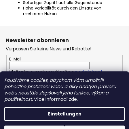
Sofortiger Zugriff auf alle Gegenstände
Hohe Variabilität durch den Einsatz von
mehreren Haken
F
u
Newsletter abonnieren
ß
Verpassen Sie keine News und Rabatte!
z
e
E-Mail
i
Vložením e-mailu souhlasíte s
podmínkami
l
ochrany osobních údajů
Používáme cookies, abychom Vám umožnili
e
pohodlné prohlížení webu a díky analýze provozu
webu neustále zlepšovali jeho funkce, výkon a
ANMELDEN
použitelnost.
Více informací
zde
.
Einstellungen
Erstellt von Shoptet
Copyright 2026
REPONIO
. Alle Rechte vorbehalten.