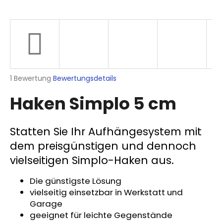
SUCHEN
Die
1 Bewertung
Bewertungsdetails
W
durchschnittliche
i
Haken Simplo 5 cm
Produktbewertung
r
ist
e
5,0
m
von
Statten Sie Ihr Aufhängesystem mit
p
5
dem preisgünstigen und dennoch
Sternen.
f
e
vielseitigen Simplo-Haken aus.
h
l
Die günstigste Lösung
e
vielseitig einsetzbar in Werkstatt und
n
Garage
geeignet für leichte Gegenstände