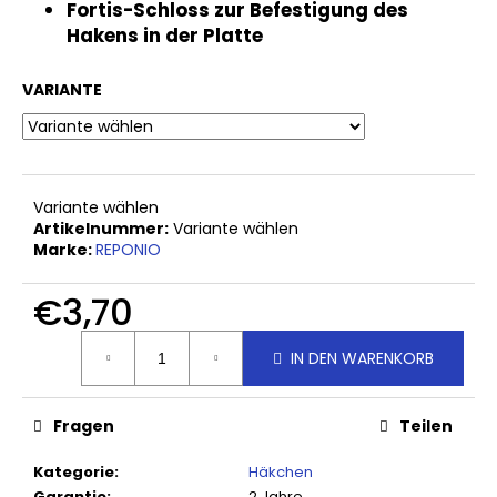
Fortis-Schloss zur Befestigung des
2
Hakens in der Platte
X
TIGILA
AUFHÄNGELEISTE
VARIANTE
IN
EINEM
STÜCK
AN
DEN
PANEELEN
HAREO
Variante wählen
Artikelnummer:
Variante wählen
€4,90
Marke:
REPONIO
€3,70
Verkaufspreis:
IN DEN WARENKORB
Fragen
Teilen
Kategorie
:
Häkchen
Garantie
:
2 Jahre