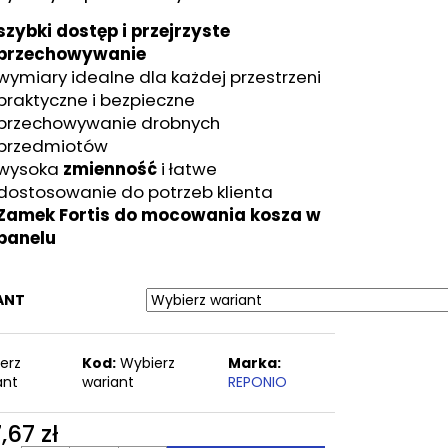
M
szybki dostęp i przejrzyste
przechowywanie
wymiary idealne dla każdej przestrzeni
praktyczne i bezpieczne
przechowywanie drobnych
przedmiotów
wysoka
zmienność
i łatwe
dostosowanie do potrzeb klienta
Zamek Fortis do mocowania kosza w
panelu
ANT
erz
Kod:
Wybierz
Marka:
ant
wariant
REPONIO
,67 zł