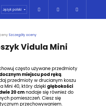
Szukaj
Zaloguj
Koszyk
pie
Kontakt
Wszystko o kupowaniu
Fin
Język polski
się
ia
oceny
Szczegóły oceny
a
szyk Vidula Mini
ktu
i
0
dek.
chowuj często używane przedmioty
docznym miejscu pod ręką
.
daj przedmioty w drucianym koszu
a Mini 40, który dzięki
głębokości
dwie 20 cm
nadaje się również do
Następne
nych pomieszczeń. Ciesz się
ktycznym przechowywaniem.