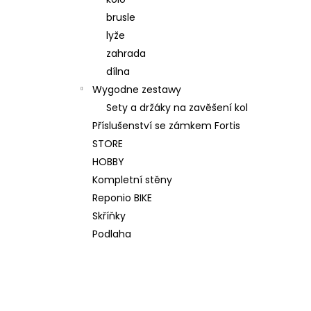
WALL KIT 200 ORIGINAL SZARY
brusle
2 214,43 zł
Pierwotnie:
2 391,58 zł
lyže
zahrada
dílna
Wygodne zestawy
Sety a držáky na zavěšení kol
Příslušenství se zámkem Fortis
STORE
HOBBY
Kompletní stěny
Reponio BIKE
Skříňky
Podlaha