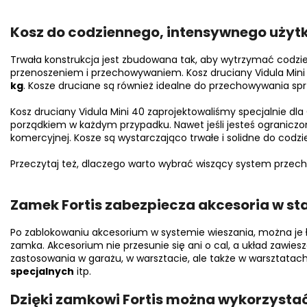
Kosz do codziennego, intensywnego uży
Trwała konstrukcja jest zbudowana tak, aby wytrzymać codzi
przenoszeniem i przechowywaniem. Kosz druciany Vidula Mini 
kg
. Kosze druciane są również idealne do przechowywania sp
Kosz druciany Vidula Mini 40 zaprojektowaliśmy specjalnie dla
porządkiem w każdym przypadku. Nawet jeśli jesteś ograniczon
komercyjnej. Kosze są wystarczająco trwałe i solidne do codz
Przeczytaj też, dlaczego warto wybrać wiszący system prze
Zamek Fortis zabezpiecza akcesoria w sta
Po zablokowaniu akcesorium w systemie wieszania, można je
zamka. Akcesorium nie przesunie się ani o cal, a układ zawiesz
zastosowania w garażu, w warsztacie, ale także w warsztat
specjalnych
itp.
Dzięki zamkowi Fortis można wykorzysta