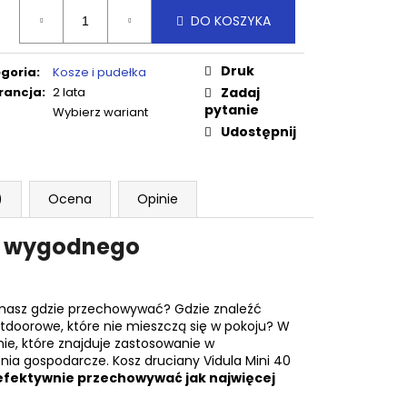
a
DO KOSZYKA
ostkowa:
Druk
goria
:
Kosze i pudełka
rancja
:
2 lata
Zadaj
pytanie
Wybierz wariant
Udostępnij
)
Ocena
Opinie
la wygodnego
masz gdzie przechowywać? Gdzie znaleźć
utdoorowe, które nie mieszczą się w pokoju? W
nie, które znajduje zastosowanie w
nia gospodarcze. Kosz druciany Vidula Mini 40
efektywnie przechowywać jak najwięcej