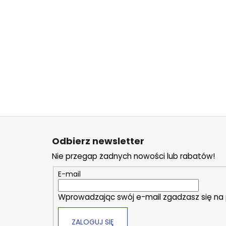
S
t
Odbierz newsletter
o
Nie przegap żadnych nowości lub rabatów!
p
k
E-mail
a
Wprowadzając swój e-mail zgadzasz się na
ZALOGUJ SIĘ