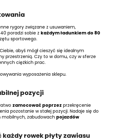
tkowania
enne rygory związane z usuwaniem,
40 poradzi sobie z
każdym ładunkiem do 80
rzętu sportowego.
 Ciebie, abyś mógł cieszyć się idealnym
y przestrzenią. Czy to w domu, czy w sferze
iennych ciężkich prac.
chowywania wyposażenia sklepu.
bilnej pozycji
 łatwo
zamocować poprzez
przekręcenie
enia pozostanie w stałej pozycji. Nadaje się do
ach mobilnych, zabudowach
pojazdów
ć każdy rowek płyty zawiasu