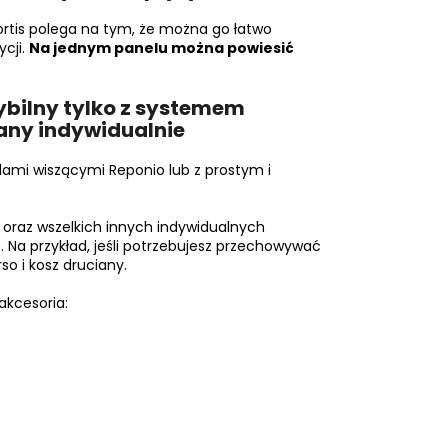
rtis polega na tym, że można go łatwo
ycji.
Na jednym panelu można powiesić
ybilny tylko z systemem
any indywidualnie
elami wiszącymi Reponio lub z prostym i
0 oraz wszelkich innych indywidualnych
Na przykład, jeśli potrzebujesz przechowywać
so i kosz druciany.
akcesoria: