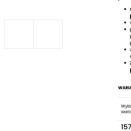
UNIWERSALNA ŚRUBA Z ŁBEM
HAK SIMPLO 5 C
STOŻKOWYM 5X60
15,77 zł
0,16 zł
WARI
Wybi
wari
157