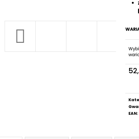
1 X SZYNA WISZĄCA TIGILA DO PANELU
KOSZYK VIDULA 
HAREO
157,67 zł
10,45 zł
WARI
Wybi
wari
52,
Cen
jedn
Kate
Gwa
EAN
: