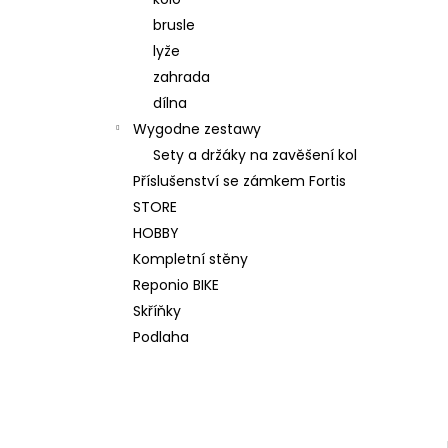
WALL KIT 200 ORIGINAL SZARY
brusle
2 214,43 zł
Pierwotnie:
2 391,58 zł
lyže
zahrada
dílna
Wygodne zestawy
Sety a držáky na zavěšení kol
Příslušenství se zámkem Fortis
STORE
HOBBY
Kompletní stěny
Reponio BIKE
Skříňky
Podlaha