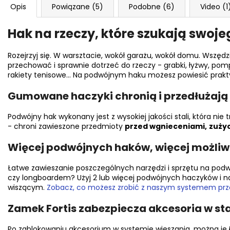
Opis
Powiązane (5)
Podobne (6)
Video (1
Hak na rzeczy, które szukają swoj
Rozejrzyj się. W warsztacie, wokół garażu, wokół domu. Wszęd
przechować i sprawnie dotrzeć do rzeczy - grabki, łyżwy, pom
rakiety tenisowe... Na podwójnym haku możesz powiesić prakt
Gumowane haczyki chronią i przedłużaj
Podwójny hak wykonany jest z wysokiej jakości stali, która nie t
- chroni zawieszone przedmioty
przed wgnieceniami,
zuży
Więcej podwójnych haków, więcej możli
Łatwe zawieszanie poszczególnych narzędzi i sprzętu na podw
czy longboardem? Użyj 2 lub więcej podwójnych haczyków i 
wiszącym.
Zobacz, co możesz zrobić z naszym systemem pr
Zamek Fortis zabezpiecza akcesoria w sta
Po zablokowaniu akcesorium w systemie wieszania, można je