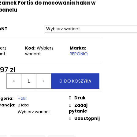
MINI 40 GŁĘBOKO
zamek Fortis do mocowania haka w
panelu
ANT
erz
Kod:
Wybierz
Marka:
ant
wariant
REPONIO
97 zł
a
DO KOSZYKA
ostkowa:
Druk
goria
:
Haki
rancja
:
2 lata
Zadaj
pytanie
Wybierz wariant
Udostępnij