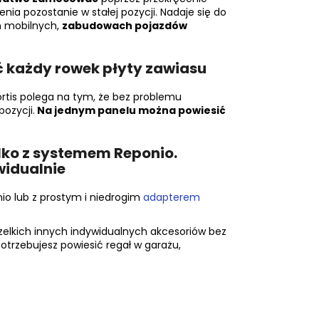
enia pozostanie w stałej pozycji. Nadaje się do
h mobilnych,
zabudowach pojazdów
ć każdy rowek płyty zawiasu
rtis polega na tym, że bez problemu
pozycji.
Na jednym panelu można powiesić
lko z systemem Reponio.
widualnie
o lub z prostym i niedrogim
adapterem
elkich innych indywidualnych akcesoriów bez
potrzebujesz powiesić regał w garażu,