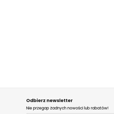
S
t
Odbierz newsletter
o
Nie przegap żadnych nowości lub rabatów!
p