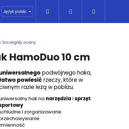
Szukaj
Zaloguj
Koszyk
pie
Kontakt
Wszystko o kupowaniu
Fin
Język polski
się
ia
n
Szczegóły oceny
a
k HamoDuo 10 cm
ktu
i
uniwersalnego
podwójnego haka,
łatwo powiesić
rzeczy, które w
dek.
ciwnym razie leżą w pobliżu.
uniwersalny hak na
narzędzia
i
sprzęt
sportowy
schludne i zorganizowane
Następne
przechowywanie
zmienność