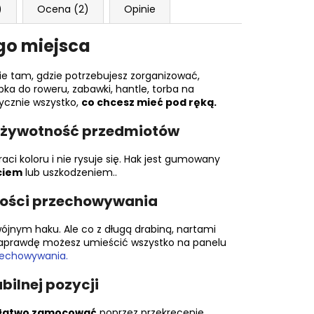
)
Ocena (2)
Opinie
ego miejsca
zie tam, gdzie potrzebujesz zorganizować,
pka do roweru, zabawki, hantle, torba na
ycznie wszystko,
co chcesz mieć pod ręką.
ą żywotność przedmiotów
raci koloru i nie rysuje się. Hak jest gumowany
ciem
lub uszkodzeniem..
wości przechowywania
ójnym haku. Ale co z długą drabiną, nartami
naprawdę możesz umieścić wszystko na panelu
zechowywania.
bilnej pozycji
łatwo zamocować
poprzez przekręcenie