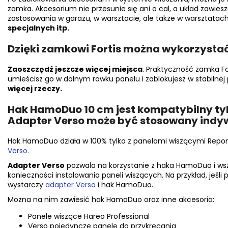
zamka. Akcesorium nie przesunie się ani o cal, a układ zawiesz
zastosowania w garażu, w warsztacie, ale także w warsztatac
specjalnych itp.
Dzięki zamkowi Fortis można wykorzysta
Zaoszczędź jeszcze więcej miejsca
. Praktyczność zamka Fo
umieścisz go w dolnym rowku panelu i zablokujesz w stabilnej 
więcej rzeczy.
Hak HamoDuo 10 cm jest kompatybilny ty
Adapter Verso może być stosowany indy
Hak HamoDuo działa w 100% tylko z panelami wiszącymi Reponi
Verso.
Adapter Verso
pozwala na korzystanie z haka HamoDuo i wsz
konieczności instalowania paneli wiszących. Na przykład, jeśli 
wystarczy
adapter Verso
i hak HamoDuo.
Można na nim zawiesić hak HamoDuo oraz inne akcesoria:
Panele wiszące Hareo Professional
Verso pojedyncze panele do przykręcania