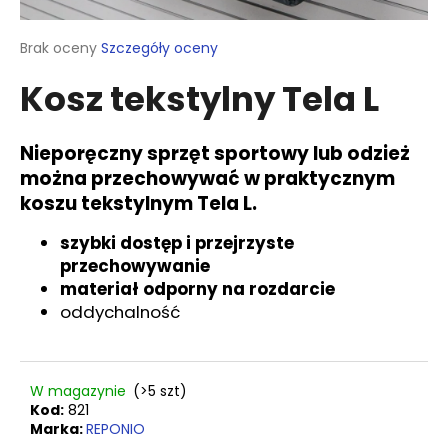
Średnia
Brak oceny
Szczegóły oceny
ocena
SZUKAJ
Kosz tekstylny Tela L
produktu
wynosi
0,0
na
Nieporęczny sprzęt sportowy lub odzież
P
5
można przechowywać w praktycznym
gwiazdek.
o
koszu tekstylnym Tela L.
l
e
szybki dostęp i przejrzyste
c
przechowywanie
a
materiał odporny na rozdarcie
m
oddychalność
y
ŚRUBA
W magazynie
(>5 szt)
UNIWERSALNA
Z
Kod:
821
ŁBEM
Marka:
REPONIO
PÓŁKULISTYM