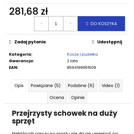
5X60
281,68 zł
0,18
zł
Cena
DO KOSZYKA
jednostkowa:
Zadaj pytanie
Udostępnij
Kategoria
:
Kosze i pudełka
Gwarancja
:
2 lata
EAN
:
8594199951509
Opis
Powiązane (5)
Podobne (6)
Video (1)
Ocena
Opinie
Przejrzysty schowek na duży
sprzęt
Niektórych rzeczy po prostu nie da się umieścić na