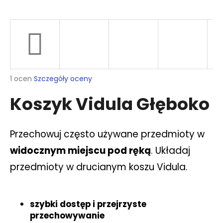
SZUKAJ
Średnia
1 ocen
Szczegóły oceny
P
ocena
o
Koszyk Vidula Głęboko
produktu
l
wynosi
e
5,0
c
na
Przechowuj często używane przedmioty w
a
5
gwiazdek.
m
widocznym miejscu pod ręką
. Układaj
y
przedmioty w drucianym koszu Vidula.
HAK
SIMPLO
5
szybki dostęp i przejrzyste
CM
przechowywanie