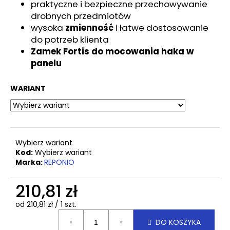
15,77
praktyczne i bezpieczne przechowywanie
zł
drobnych przedmiotów
wysoka
zmienność
i łatwe dostosowanie
do potrzeb klienta
Zamek Fortis do mocowania haka w
panelu
WARIANT
Wybierz wariant
Kod:
Wybierz wariant
Marka:
REPONIO
210,81 zł
Cena
od 210,81 zł / 1 szt.
jednostkowa:
DO KOSZYKA