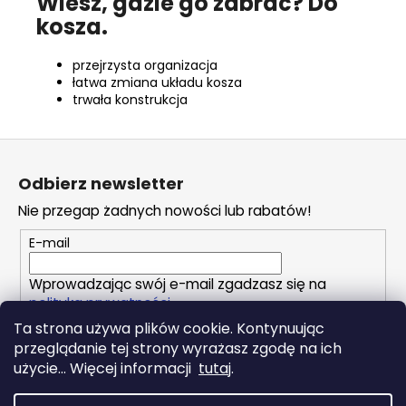
Wiesz, gdzie go zabrać? Do
kosza.
przejrzysta organizacja
łatwa zmiana układu kosza
trwała konstrukcja
S
t
Odbierz newsletter
o
Nie przegap żadnych nowości lub rabatów!
p
k
E-mail
a
Wprowadzając swój e-mail zgadzasz się na
polityka prywatności
Ta strona używa plików cookie. Kontynuując
przeglądanie tej strony wyrażasz zgodę na ich
ZALOGUJ SIĘ
użycie... Więcej informacji
tutaj
.