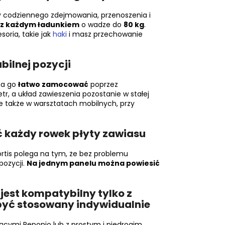
y codziennego zdejmowania, przenoszenia i
e z każdym ładunkiem
o wadze do
80 kg
.
soria, takie jak
haki
i masz przechowanie
bilnej pozycji
na go
łatwo zamocować
poprzez
r, a układ zawieszenia pozostanie w stałej
le także w warsztatach mobilnych, przy
ć każdy rowek płyty zawiasu
rtis polega na tym, że bez problemu
pozycji.
Na jednym panelu można powiesić
jest kompatybilny tylko z
być stosowany indywidualnie
zącymi Reponio lub z prostym i niedrogim