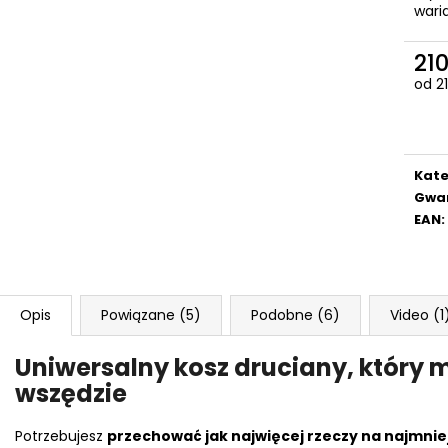
wari
210
Cen
od 210
jedn
Kate
Gwa
EAN
:
Opis
Powiązane (5)
Podobne (6)
Video (1
Uniwersalny kosz druciany, który
wszędzie
Potrzebujesz
przechować jak najwięcej rzeczy na najmniej