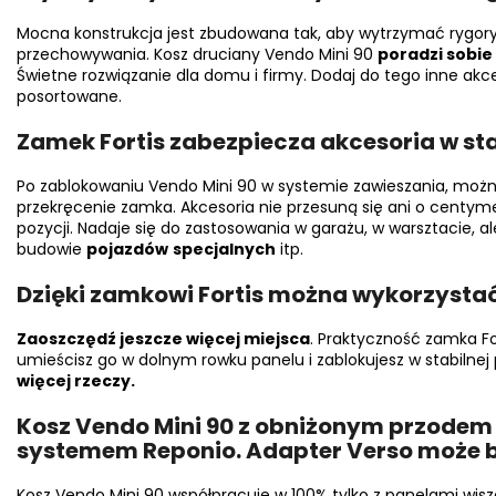
Mocna konstrukcja jest zbudowana tak, aby wytrzymać rygor
przechowywania. Kosz druciany Vendo Mini 90
poradzi sobi
Świetne rozwiązanie dla domu i firmy. Dodaj do tego inne akce
posortowane.
Zamek Fortis zabezpiecza akcesoria w sta
Po zablokowaniu Vendo Mini 90 w systemie zawieszania, moż
przekręcenie zamka. Akcesoria nie przesuną się ani o centymet
pozycji. Nadaje się do zastosowania w garażu, w warsztacie, a
budowie
pojazdów
specjalnych
itp.
Dzięki zamkowi Fortis można wykorzysta
Zaoszczędź jeszcze więcej miejsca
. Praktyczność zamka Fo
umieścisz go w dolnym rowku panelu i zablokujesz w stabilnej 
więcej rzeczy.
Kosz Vendo Mini 90 z obniżonym przodem 
systemem Reponio. Adapter Verso może 
Kosz Vendo Mini 90 współpracuje w 100% tylko z panelami wis