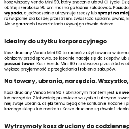
kosz wiszący Vendo Mini 90, który znacznie ułatwi Ci życie. Dzi
obfitej szerokości 90 cm można go ładnie załadować. Posiada
wypada
, a jednocześnie utrzymuje rzeczy lub
sprzęt na mie
rozwiązanie dla każdej przestrzeni, zwłaszcza spiżarni, piwni
Ale w garażach i warsztatach używaj go równie dobrze.
Idealny do użytku korporacyjnego
Kosz druciany Vendo Mini 90 to radość z użytkowania w domu
obniżony przód sprawia, że idealnie nadaje się do sklepów lub
poczuć towar
. Kosz Vendo Mini 90 nie stwarza przeszkód w o
większą przyjemność z przeglądania i robienia zakupów.
Na towary, ubrania, narzędzia. Wszystko
Kosz druciany Vendo Mini 90 z obniżonym frontem jest
uniwe
lub narzędzia. Z łatwością przewiezie wszystko i utrzyma towa
niej swoje ubrania, dzięki temu będą one schludnie złożone i 
każdego sklepu lub marketu. Kosze druciane są również ideal
Wytrzymały kosz druciany do codzienne