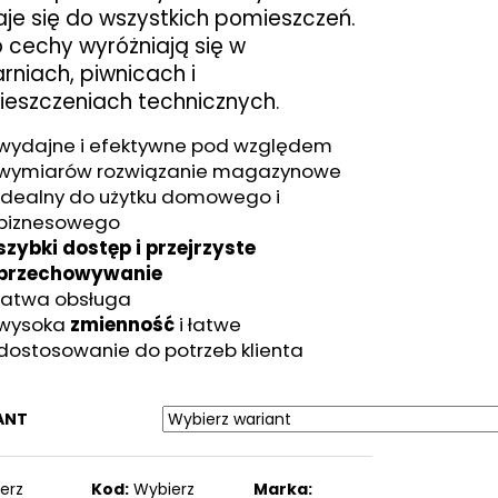
M
je się do wszystkich pomieszczeń.
 cechy wyróżniają się w
arniach, piwnicach i
eszczeniach technicznych
.
wydajne i efektywne pod względem
wymiarów rozwiązanie magazynowe
idealny do użytku domowego i
biznesowego
szybki dostęp i przejrzyste
przechowywanie
łatwa obsługa
wysoka
zmienność
i łatwe
dostosowanie do potrzeb klienta
ANT
erz
Kod:
Wybierz
Marka: