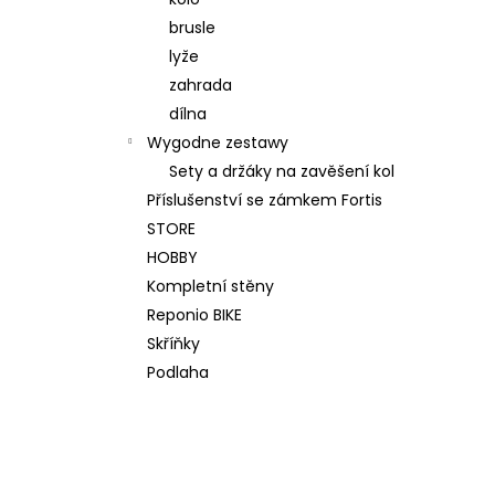
WALL KIT 200 ORIGINAL SZARY
brusle
2 214,43 zł
Pierwotnie:
2 391,58 zł
lyže
zahrada
dílna
Wygodne zestawy
Sety a držáky na zavěšení kol
Příslušenství se zámkem Fortis
STORE
HOBBY
Kompletní stěny
Reponio BIKE
Skříňky
Podlaha