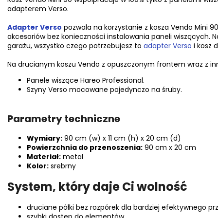
adapterem Verso.
Adapter Verso
pozwala na korzystanie z kosza Vendo Mini 90
akcesoriów bez konieczności instalowania paneli wiszących. Na
garażu, wszystko czego potrzebujesz to
adapter Verso
i kosz 
Na drucianym koszu Vendo z opuszczonym frontem wraz z in
Panele wiszące Hareo Professional.
Szyny Verso mocowane pojedynczo na śruby.
Parametry techniczne
Wymiary:
90 cm (w) x 11 cm (h) x 20 cm (d)
Powierzchnia do przenoszenia:
90 cm x 20 cm
Materiał:
metal
Kolor:
srebrny
System, który daje Ci wolność
druciane półki bez rozpórek dla bardziej efektywnego 
szybki dostęp do elementów