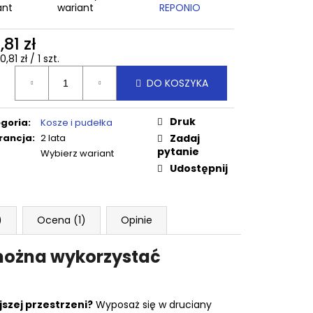
ant
wariant
REPONIO
,81 zł
a
,81 zł / 1 szt.
ostkowa:
DO KOSZYKA
Druk
goria
:
Kosze i pudełka
rancja
:
2 lata
Zadaj
pytanie
Wybierz wariant
Udostępnij
)
Ocena (1)
Opinie
 można wykorzystać
szej przestrzeni?
Wyposaż się w druciany