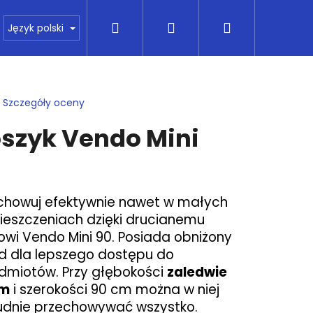
Szukaj
Zaloguj
Koszyk
pie
Kontakt
Wszystko o kupowaniu
Fin
Język polski
się
ia
Szczegóły oceny
a
szyk Vendo Mini
ktu
i
dek.
chowuj efektywnie nawet w małych
eszczeniach dzięki drucianemu
owi Vendo Mini 90. Posiada obniżony
d dla lepszego dostępu do
dmiotów. Przy głębokości
zaledwie
Następne
cm
i szerokości 90 cm można w niej
udnie przechowywać wszystko.