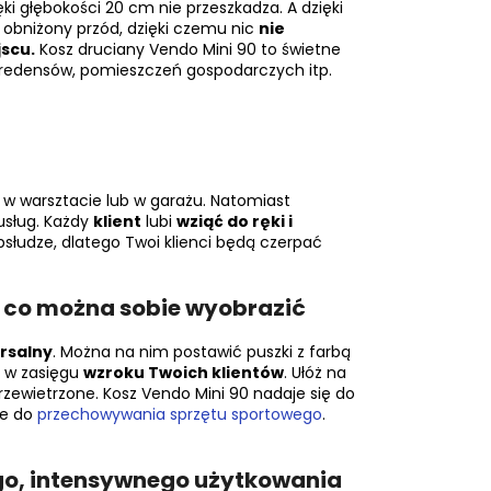
ęki głębokości 20 cm nie przeszkadza. A dzięki
 obniżony przód, dzięki czemu nic
nie
jscu.
Kosz druciany Vendo Mini 90 to świetne
c, kredensów, pomieszczeń gospodarczych itp.
 w warsztacie lub w garażu. Natomiast
 usług. Każdy
klient
lubi
wziąć do ręki i
bsłudze, dlatego Twoi klienci będą czerpać
, co można sobie wyobrazić
rsalny
. Można na nim postawić puszki z farbą
r w zasięgu
wzroku Twoich klientów
. Ułóż na
przewietrzone. Kosz Vendo Mini 90 nadaje się do
ne do
przechowywania sprzętu sportowego
.
go, intensywnego użytkowania