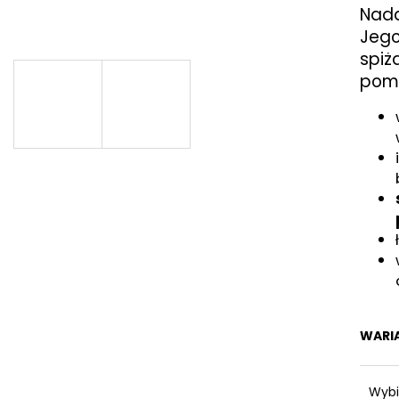
UNIWERSALNA ŚRUBA Z ŁBEM
HAK SIMPLO 5 C
Nada
STOŻKOWYM 5X60
15,77 zł
Jego
0,16 zł
spiż
pomi
WARI
Wybi