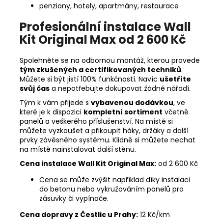
penziony, hotely, apartmány, restaurace
Profesionální instalace Wall
Kit Original Max od 2 600 Kč
Spolehněte se na odbornou montáž, kterou provede
tým zkušených a certifikovaných techniků
.
Můžete si být jistí 100% funkčností. Navíc
ušetříte
svůj čas
a nepotřebujte dokupovat žádné nářadí.
Tým k vám přijede s
vybavenou dodávkou
, ve
které je k dispozici
kompletní sortiment
včetně
panelů a veškerého příslušenství. Na místě si
můžete vyzkoušet a přikoupit háky, držáky a další
prvky závěsného systému. Klidně si můžete nechat
na místě nainstalovat další stěnu.
Cena instalace Wall Kit Original Max:
od 2 600 Kč
Cena se může zvýšit například díky instalaci
do betonu nebo vykružováním panelů pro
zásuvky či vypínače.
Cena dopravy z Čestlic u Prahy:
12 Kč/km