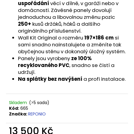
č
uspořádání
věcí v dílně, v garáži nebo v
u
domácnosti. Závěsné panely dovolují
j
jednoduchou a libovolnou změnu pozic
e
250+
kusů držáků, háků a dalšího
m
originálního příslušenství.
e
Wall Kit Original o rozměru
197
×
186 cm
si
sami snadno nainstalujete a změníte tak
VRUT
obyčejnou stěnu v dokonalý úložný systém.
UNIVERZÁLNÍ
Panely jsou vyrobeny
ze 100%
ZÁPUSTNÁ
recyklovaného PVC
, snadno se čistí a
HLAVA
5X60
udržují.
Na splátky bez navýšení
a profi instalace.
0,90
Kč
Skladem
(>5 sada)
Kód:
665
Značka:
REPONIO
13 500 Kč