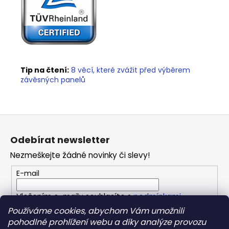
Tip na čtení:
8 věcí, které zvážit před výběrem
závěsných panelů
Z
á
Odebírat newsletter
p
Nezmeškejte žádné novinky či slevy!
a
t
E-mail
í
Vložením e-mailu souhlasíte s
podmínkami
ochrany osobních údajů
Používáme cookies, abychom Vám umožnili
pohodlné prohlížení webu a díky analýze provozu