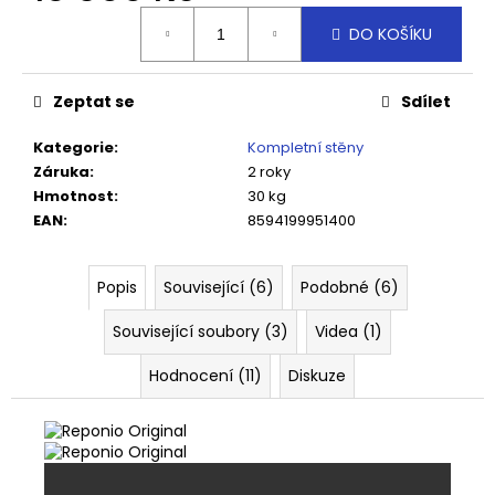
Měrná
DO KOŠÍKU
cena:
Zeptat se
Sdílet
Kategorie
:
Kompletní stěny
Záruka
:
2 roky
Hmotnost
:
30 kg
EAN
:
8594199951400
Popis
Související (6)
Podobné (6)
Související soubory (3)
Videa (1)
Hodnocení (11)
Diskuze