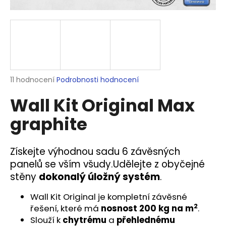
a
j
í
t
?
Průměrné
11 hodnocení
Podrobnosti hodnocení
hodnocení
Wall Kit Original Max
produktu
je
HLEDAT
graphite
5,0
z
5
hvězdiček.
Získejte výhodnou sadu 6 závěsných
D
panelů
se vším všudy.
Udělejte z obyčejné
o
stěny
dokonalý úložný systém
.
p
o
Wall Kit Original je kompletní závěsné
r
2
řešení, které má
nosnost
200 kg na m
.
u
Slouží k
chytrému
a
přehlednému