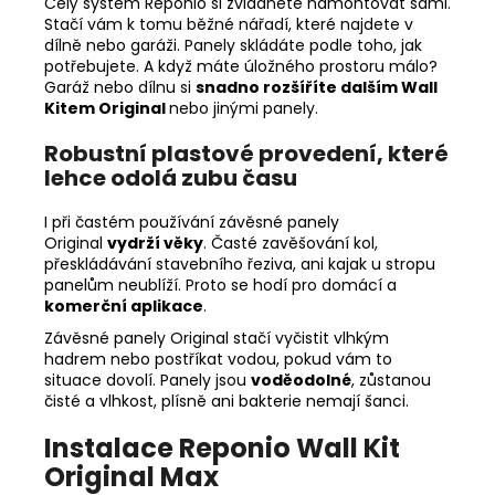
Celý systém Reponio si zvládnete namontovat sami.
Stačí vám k tomu běžné nářadí, které najdete v
dílně nebo garáži. Panely skládáte podle toho, jak
potřebujete. A když máte úložného prostoru málo?
Garáž nebo dílnu si
snadno rozšíříte dalším Wall
Kitem Original
nebo jinými panely.
Robustní plastové provedení, které
lehce odolá zubu času
I při častém používání závěsné panely
Original
vydrží věky
. Časté zavěšování kol,
přeskládávání stavebního řeziva, ani kajak u stropu
panelům neublíží. Proto se hodí pro domácí a
komerční aplikace
.
Závěsné panely Original stačí vyčistit vlhkým
hadrem nebo postříkat vodou, pokud vám to
situace dovolí. Panely jsou
voděodolné
, zůstanou
čisté a vlhkost, plísně ani bakterie nemají šanci.
Instalace Reponio Wall Kit
Original Max