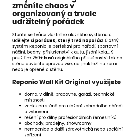
změníte chaos v
organizovaný a trvale
udržitelný pořádek
Staňte se tvůrci vlastního úložného systému a
udělejte si
pořádek, který trvá napořád
. Úložný
systém Reponio je perfektní pro nářadí, sportovní
náčiní, bedny, příslušenství k autu, jízdní kola… S
použitím 250+ kusů originálního příslušenství tak na
stěnu pověsíte opravdu vše, co jinak leží na zemi
nebo je opřené o stěnu.
Reponio
Wall Kit Original využijete
doma, v dílně, pracovně, garáži, technické
místnosti
venku na stěně pro uložení zahradního nářadí
a vybavení
řešení pro dílny profesionálních řemeslníků
obchody, prodejny, showroomy
nemocnice a další zdravotnická nebo sociální
zařízení