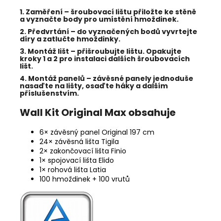
1. Zaměření
–
šroubovací lištu přiložte ke stěně
a vyznačte body pro umístění hmoždinek.
2. Předvrtání
–
do vyznačených bodů vyvrtejte
díry a zatlučte hmoždinky.
3. Montáž lišt
–
přišroubujte lištu. Opakujte
kroky 1 a 2 pro instalaci dalších šroubovacích
lišt.
4. Montáž panelů
–
závěsné panely jednoduše
nasaďte na lišty, osaďte háky a dalším
příslušenstvím.
Wall Kit Original Max obsahuje
6× závěsný panel Original 197 cm
24× závěsná lišta Tigila
2× zakončovací lišta Finio
1× spojovací lišta Elido
1× rohová lišta Latia
100 hmoždinek + 100 vrutů