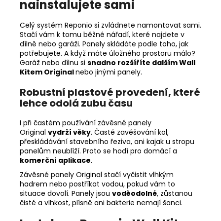
nainstalujete sami
Celý systém Reponio si zvládnete namontovat sami.
Stačí vám k tomu běžné nářadí, které najdete v
dílně nebo garáži. Panely skládáte podle toho, jak
potřebujete. A když máte úložného prostoru málo?
Garáž nebo dílnu si
snadno rozšíříte dalším Wall
Kitem Original
nebo jinými panely.
Robustní plastové provedení, které
lehce odolá zubu času
I při častém používání závěsné panely
Original
vydrží věky
. Časté zavěšování kol,
přeskládávání stavebního řeziva, ani kajak u stropu
panelům neublíží. Proto se hodí pro domácí a
komerční aplikace
.
Závěsné panely Original stačí vyčistit vlhkým
hadrem nebo postříkat vodou, pokud vám to
situace dovolí. Panely jsou
voděodolné
, zůstanou
čisté a vlhkost, plísně ani bakterie nemají šanci.