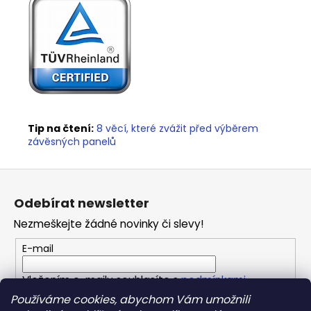
Tip na čtení:
8 věcí, které zvážit před výběrem
závěsných panelů
Z
á
Odebírat newsletter
p
Nezmeškejte žádné novinky či slevy!
a
t
E-mail
í
Vložením e-mailu souhlasíte s
podmínkami
ochrany osobních údajů
Používáme cookies, abychom Vám umožnili