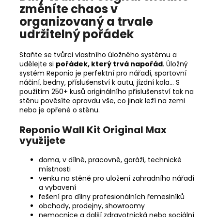
změníte chaos v
organizovaný a trvale
udržitelný pořádek
Staňte se tvůrci vlastního úložného systému a
udělejte si
pořádek, který trvá napořád
. Úložný
systém Reponio je perfektní pro nářadí, sportovní
náčiní, bedny, příslušenství k autu, jízdní kola… S
použitím 250+ kusů originálního příslušenství tak na
stěnu pověsíte opravdu vše, co jinak leží na zemi
nebo je opřené o stěnu.
Reponio
Wall Kit Original Max
využijete
doma, v dílně, pracovně, garáži, technické
místnosti
venku na stěně pro uložení zahradního nářadí
a vybavení
řešení pro dílny profesionálních řemeslníků
obchody, prodejny, showroomy
nemocnice a další zdravotnická nebo sociální