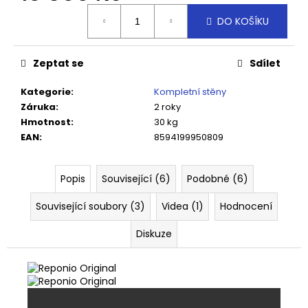
Měrná
DO KOŠÍKU
cena:
Zeptat se
Sdílet
Kategorie
:
Kompletní stěny
Záruka
:
2 roky
Hmotnost
:
30 kg
EAN
:
8594199950809
Popis
Související (6)
Podobné (6)
Související soubory (3)
Videa (1)
Hodnocení
Diskuze