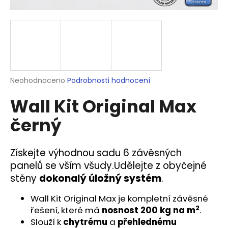
a
j
í
t
?
Průměrné
Neohodnoceno
Podrobnosti hodnocení
hodnocení
Wall Kit Original Max
produktu
je
HLEDAT
černý
0,0
z
5
hvězdiček.
Získejte výhodnou sadu 6 závěsných
D
panelů
se vším všudy.
Udělejte z obyčejné
o
stěny
dokonalý úložný systém
.
p
o
Wall Kit Original Max je kompletní závěsné
r
2
řešení, které má
nosnost
200 kg na m
.
u
Slouží k
chytrému
a
přehlednému