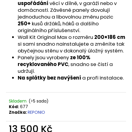
č
uspořádání
věcí v dílně, v garáži nebo v
u
domácnosti. Závěsné panely dovolují
j
jednoduchou a libovolnou změnu pozic
e
25
0+
kusů držáků, háků a dalšího
m
originálního příslušenství.
e
Wall Kit Original Max o rozměru
200
×
186 cm
si sami snadno nainstalujete a změníte tak
HÁK
obyčejnou stěnu v dokonalý úložný systém.
SIMPLO
Panely jsou vyrobeny
ze 100%
25
recyklovaného PVC
, snadno se čistí a
CM
udržují.
129
Na splátky bez navýšení
a profi instalace.
Kč
Skladem
(>5 sada)
Kód:
677
Značka:
REPONIO
13 500 Kč