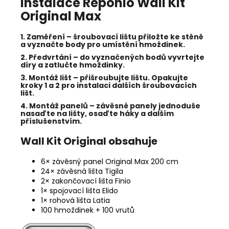
Instalace Reponio Wall Kit
Original Max
1. Zaměření
–
šroubovací lištu přiložte ke stěně
a vyznačte body pro umístění hmoždinek.
2. Předvrtání
–
do vyznačených bodů vyvrtejte
díry a zatlučte hmoždinky.
3. Montáž lišt
–
přišroubujte lištu. Opakujte
kroky 1 a 2 pro instalaci dalších šroubovacích
lišt.
4. Montáž panelů
–
závěsné panely jednoduše
nasaďte na lišty, osaďte háky a dalším
příslušenstvím.
Wall Kit Original obsahuje
6× závěsný panel Original Max 200 cm
24× závěsná lišta Tigila
2× zakončovací lišta Finio
1× spojovací lišta Elido
1× rohová lišta Latia
100 hmoždinek + 100 vrutů