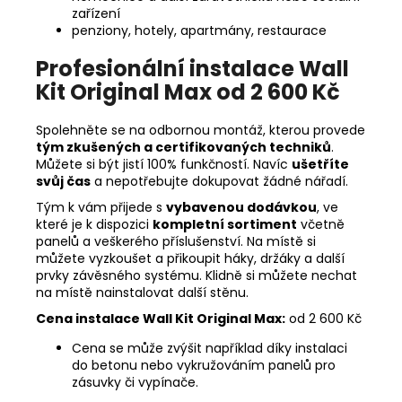
zařízení
penziony, hotely, apartmány, restaurace
Profesionální instalace Wall
Kit Original Max od 2 600 Kč
Spolehněte se na odbornou montáž, kterou provede
tým zkušených a certifikovaných techniků
.
Můžete si být jistí 100% funkčností. Navíc
ušetříte
svůj čas
a nepotřebujte dokupovat žádné nářadí.
Tým k vám přijede s
vybavenou dodávkou
, ve
které je k dispozici
kompletní sortiment
včetně
panelů a veškerého příslušenství. Na místě si
můžete vyzkoušet a přikoupit háky, držáky a další
prvky závěsného systému. Klidně si můžete nechat
na místě nainstalovat další stěnu.
Cena instalace Wall Kit Original Max:
od 2 600 Kč
Cena se může zvýšit například díky instalaci
do betonu nebo vykružováním panelů pro
zásuvky či vypínače.