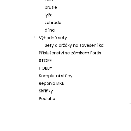
WALL KIT ORIGINAL MAX ŠEDÝ
l
brusle
12 500 Kč
Původně:
13 500 Kč
lyže
zahrada
dílna
Výhodné sety
Sety a držáky na zavěšení kol
Příslušenství se zámkem Fortis
STORE
HOBBY
Kompletní stěny
Reponio BIKE
Skříňky
Podlaha