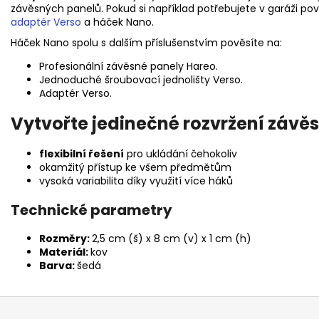
závěsných panelů. Pokud si například potřebujete v garáži po
adaptér Verso
a háček Nano.
Háček Nano spolu s dalším příslušenstvím pověsíte na:
Profesionální závěsné panely Hareo.
Jednoduché šroubovací jednolišty Verso.
Adaptér Verso.
Vytvořte jedinečné rozvržení záv
flexibilní řešení
pro ukládání čehokoliv
okamžitý přístup ke všem předmětům
vysoká variabilita díky využití více háků
Technické parametry
Rozměry:
2,5
cm (š) x 8 cm (v) x 1 cm (h)
Materiál:
kov
Barva:
šedá