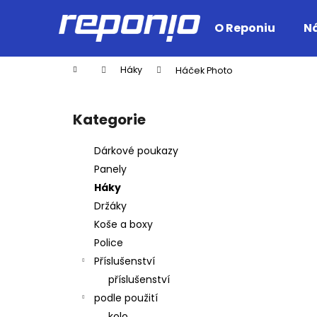
K
Přejít
na
o
O Reponiu
Ná
obsah
Zpět
Zpět
š
do
do
í
Domů
Háky
Háček Photo
k
obchodu
obchodu
P
o
Kategorie
Přeskočit
s
kategorie
t
Dárkové poukazy
r
Panely
a
Háky
n
Držáky
n
Koše a boxy
í
Police
p
Příslušenství
a
příslušenství
n
podle použití
e
kolo