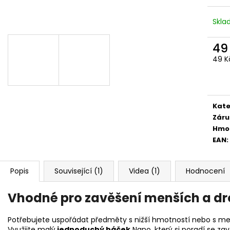
VRUT UNIVERZÁLNÍ ZÁPUSTNÁ HLAVA
HÁK SIMPLO 5 C
5X60
89 Kč
Skl
0,90 Kč
49
Měr
49 Kč
cena
Kate
Záru
Hmo
EAN
:
Popis
Související (1)
Videa (1)
Hodnocení
Vhodné pro zavěšení menších a 
Potřebujete uspořádat předměty s nižší hmotností nebo s me
Využijte malý
jednoduchý háček
Nano, který si poradí se z