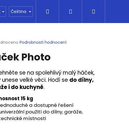
Hledat
Přihlášení
Nákupní
Kontakty
Vše o nákupu
Financování
K
Čeština
košík
rné
odnoceno
Podrobnosti hodnocení
cení
ček Photo
ktu
ehněte se na spolehlivý malý háček,
ý unese velké věci. Hodí se
do dílny,
ček.
že i do kuchyně
.
nosnost 15 kg
jednoduché a dostupné řešení
univerzální použití do dílny, garáže,
Následující
technické místnosti