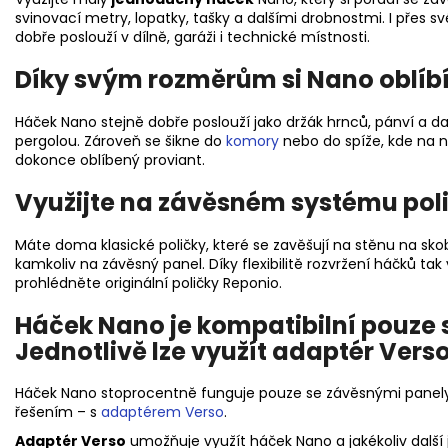
svinovací metry, lopatky, tašky a dalšími drobnostmi. I přes 
dobře poslouží v dílně, garáži i technické místnosti.
Díky svým rozměrům si Nano oblíbít
Háček Nano stejně dobře poslouží jako držák hrnců, pánví a d
pergolou. Zároveň se šikne do
komory
nebo do spíže, kde na n
dokonce oblíbený proviant.
Využijte na závěsném systému pol
Máte doma klasické poličky, které se zavěšují na stěnu na sk
kamkoliv na
závěsný panel
. Díky flexibilitě rozvržení háčků tak
prohlédněte originální
poličky
Reponio.
Háček Nano je kompatibilní pouze
Jednotlivě lze využít adaptér Vers
Háček Nano stoprocentně funguje pouze se závěsnými panel
řešením
– s
adaptérem Verso
.
Adaptér Verso
umožňuje využít háček Nano a jakékoliv další j