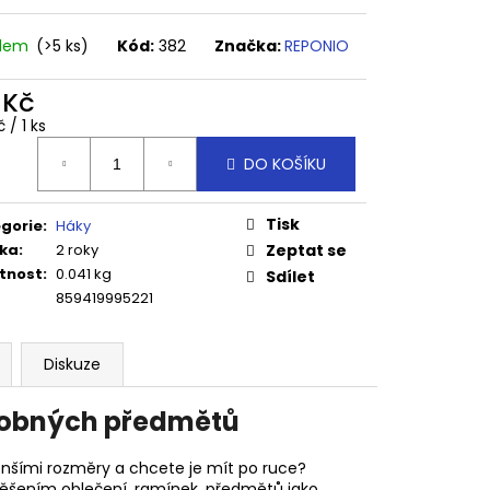
M
adem
(>5 ks)
Kód:
382
Značka:
REPONIO
 Kč
ná
 / 1 ks
:
DO KOŠÍKU
Tisk
gorie
:
Háky
ka
:
2 roky
Zeptat se
tnost
:
0.041 kg
Sdílet
859419995221
Diskuze
drobných předmětů
nšími rozměry a chcete je mít po ruce?
avěšením oblečení, ramínek, předmětů jako