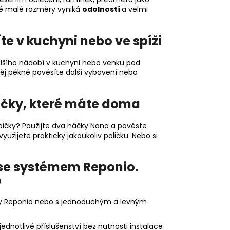
své malé rozměry vyniká
odolností
a velmi
e v kuchyni nebo ve spíži
alšího nádobí v kuchyni nebo venku pod
ěj pěkně pověsíte další vybavení nebo
ičky, které máte doma
običky? Použijte dva háčky Nano a pověste
 využijete prakticky jakoukoliv poličku. Nebo si
 se systémem Reponio.
o
y Reponio nebo s jednoduchým a levným
ednotlivé příslušenství bez nutnosti instalace