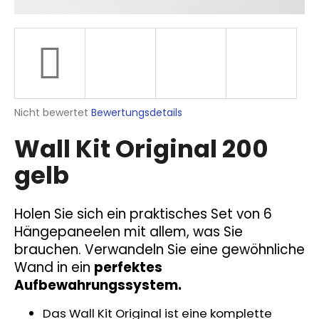
SUCHEN
Die
Nicht bewertet
Bewertungsdetails
W
durchschnittliche
i
Wall Kit Original 200
Produktbewertung
r
ist
e
gelb
0,0
m
von
p
5
Sternen.
f
Holen Sie sich ein praktisches Set von 6
e
Hängepaneelen mit allem, was Sie
h
brauchen. Verwandeln Sie eine gewöhnliche
l
Wand in ein
perfektes
e
Aufbewahrungssystem.
n
Das Wall Kit Original ist eine komplette