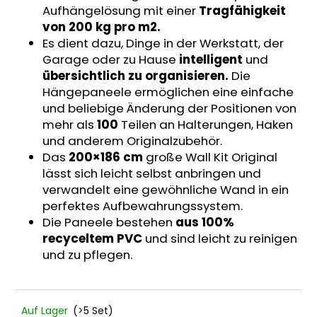
Aufhängelösung mit einer
Tragfähigkeit
1
X
von 200 kg pro m2.
TIGILA
Es dient dazu, Dinge in der Werkstatt, der
AUFHÄNGELEISTE
AN
Garage oder zu Hause
intelligent
und
DEN
übersichtlich zu organisieren.
Die
PANEELEN
Hängepaneele ermöglichen eine einfache
HAREO
und beliebige Änderung der Positionen von
€2,50
mehr als
100
Teilen an Halterungen, Haken
und anderem Originalzubehör.
Das
200×186 cm
große Wall Kit Original
lässt sich leicht selbst anbringen und
verwandelt eine gewöhnliche Wand in ein
perfektes Aufbewahrungssystem.
Die Paneele bestehen
aus 100%
recyceltem PVC
und sind leicht zu reinigen
und zu pflegen.
Auf Lager
(>5 Set)