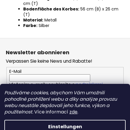
cm (T)
Bodenfläche des Korbes:
56 cm (B) x 26 cm
(T)
Material:
Metall
Farbe:
Silber
F
u
Newsletter abonnieren
ß
Verpassen Sie keine News und Rabatte!
z
e
E-Mail
i
Vložením e-mailu souhlasíte s
podmínkami
l
ochrany osobních údajů
Používáme cookies, abychom Vám umožnili
e
pohodlné prohlížení webu a díky analýze provozu
webu neustále zlepšovali jeho funkce, výkon a
ANMELDEN
použitelnost.
Více informací
zde
.
Einstellungen