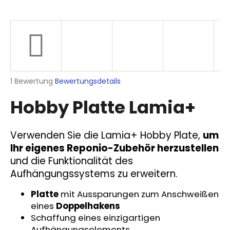
SUCHEN
Die
1 Bewertung
Bewertungsdetails
W
durchschnittliche
i
Hobby Platte Lamia+
Produktbewertung
r
ist
e
5,0
m
von
Verwenden Sie die Lamia+ Hobby Plate,
um
p
5
Ihr eigenes Reponio-Zubehör herzustellen
Sternen.
f
und die Funktionalität des
e
Aufhängungssystems zu erweitern.
h
l
Platte
mit Aussparungen zum Anschweißen
e
eines
Doppelhakens
n
Schaffung eines einzigartigen
Aufhängungselements