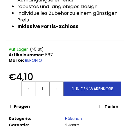
HAKEN
robustes und langlebiges Design
SIMPLO
individuelles Zubehör zu einem günstigen
25
CM
Preis
Inklusive Fortis-Schloss
€5,40
Auf Lager
(>5 St)
Artikelnummer:
587
Marke:
REPONIO
€4,10
Verkaufspreis:
IN DEN WARENKORB
Fragen
Teilen
Kategorie
:
Häkchen
Garantie
:
2 Jahre