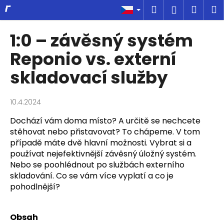
K
Přejít
Hledat
Náku
M
Přihlášen
na
o
obsah
Zpět
Zpět
košík
š
1:0 –⁠⁠⁠⁠⁠⁠ závěsný systém
í
C
Reponio vs. externí
k
o
skladovací služby
p
o
10.4.2024
t
ř
Dochází vám doma místo? A určitě se nechcete
e
stěhovat nebo přistavovat? To chápeme. V tom
případě máte dvě hlavní možnosti. Vybrat si a
b
používat nejefektivnější závěsný úložný systém.
u
Nebo se poohlédnout po službách externího
j
skladování. Co se vám více vyplatí a co je
e
pohodlnější?
t
e
Obsah
n