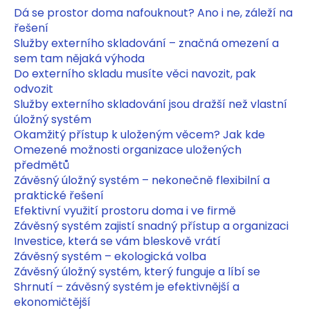
Dá se prostor doma nafouknout? Ano i ne, záleží na
a
řešení
j
Služby externího skladování – značná omezení a
í
sem tam nějaká výhoda
t
Do externího skladu musíte věci navozit, pak
?
odvozit
Služby externího skladování jsou dražší než vlastní
úložný systém
Okamžitý přístup k uloženým věcem? Jak kde
Omezené možnosti organizace uložených
HLEDAT
předmětů
Závěsný úložný systém – nekonečně flexibilní a
praktické řešení
Efektivní využití prostoru doma i ve firmě
D
Závěsný systém zajistí snadný přístup a organizaci
o
Investice, která se vám bleskově vrátí
p
Závěsný systém –⁠⁠⁠⁠⁠⁠ ekologická volba
o
Závěsný úložný systém, který funguje a líbí se
r
Shrnutí – závěsný systém je efektivnější a
u
ekonomičtější