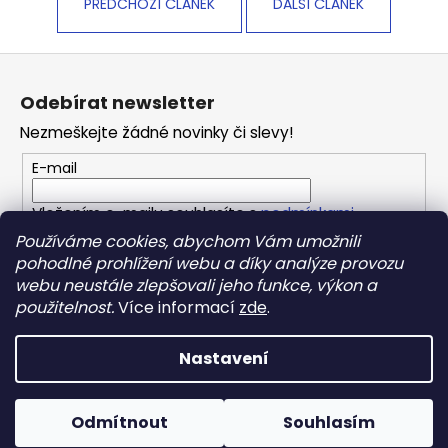
PŘEDCHOZÍ ČLÁNEK
DALŠÍ ČLÁNEK
Z
á
Odebírat newsletter
p
Nezmeškejte žádné novinky či slevy!
a
t
E-mail
í
Vložením e-mailu souhlasíte s
podmínkami
ochrany osobních údajů
Používáme cookies, abychom Vám umožnili
pohodlné prohlížení webu a díky analýze provozu
webu neustále zlepšovali jeho funkce, výkon a
PŘIHLÁSIT SE
použitelnost.
Více informací
zde
.
Nastavení
Vytvořil Shoptet
Copyright 2026
REPONIO
. Všechna práva vyhrazena.
Odmítnout
Souhlasím
Upravit nastavení cookies