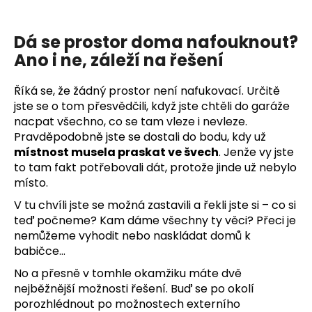
č
u
j
Dá se prostor doma nafouknout?
e
Ano i ne, záleží na řešení
m
e
Říká se, že žádný prostor není nafukovací. Určitě
jste se o tom přesvědčili, když jste chtěli do garáže
ZÁVĚSNÝ
nacpat všechno, co se tam vleze i nevleze.
PANEL
Pravděpodobně jste se dostali do bodu, kdy už
ORIGINAL
místnost musela praskat ve švech
. Jenže vy jste
MAX
ŠEDÝ
to tam fakt potřebovali dát, protože jinde už nebylo
místo.
1
690
V tu chvíli jste se možná zastavili a řekli jste si –⁠⁠⁠⁠⁠⁠ co si
Kč
teď počneme? Kam dáme všechny ty věci? Přeci je
Původně:
1
nemůžeme vyhodit nebo naskládat domů k
890
babičce…
Kč
No a přesně v tomhle okamžiku máte dvě
nejběžnější možnosti řešení. Buď se po okolí
porozhlédnout po možnostech externího