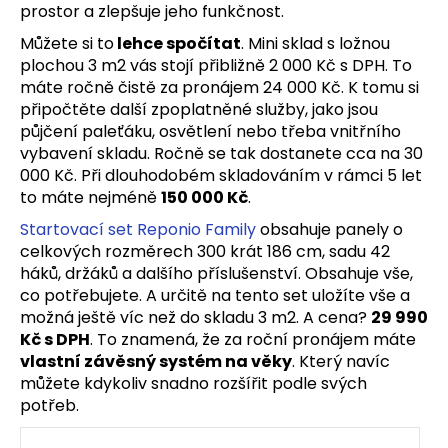
prostor a zlepšuje jeho funkčnost.
Můžete si to
lehce spočítat
. Mini sklad s ložnou
plochou 3 m2 vás stojí přibližně 2 000 Kč s DPH. To
máte ročně čistě za pronájem 24 000 Kč. K tomu si
připočtěte další zpoplatněné služby, jako jsou
půjčení paleťáku, osvětlení nebo třeba vnitřního
vybavení skladu. Ročně se tak dostanete cca na 30
000 Kč. Při dlouhodobém skladováním v rámci 5 let
to máte nejméně
150 000 Kč
.
Startovací set Reponio Family
obsahuje panely o
celkových rozměrech 300 krát 186 cm, sadu 42
háků, držáků a dalšího příslušenství. Obsahuje vše,
co potřebujete. A určitě na tento set uložíte vše a
možná ještě víc než do skladu 3 m2. A cena?
29 990
Kč s DPH
. To znamená, že za roční pronájem máte
vlastní závěsný systém na věky
. Který navíc
můžete kdykoliv snadno rozšířit podle svých
potřeb.