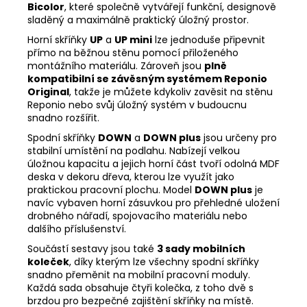
Bicolor
, které společně vytvářejí funkční, designově
sladěný a maximálně praktický úložný prostor.
Horní skříňky
UP
a
UP mini
lze jednoduše připevnit
přímo na běžnou stěnu pomocí přiloženého
montážního materiálu. Zároveň jsou
plně
kompatibilní se závěsným systémem Reponio
Original
, takže je můžete kdykoliv zavěsit na stěnu
Reponio nebo svůj úložný systém v budoucnu
snadno rozšířit.
Spodní skříňky
DOWN
a
DOWN plus
jsou určeny pro
stabilní umístění na podlahu. Nabízejí velkou
úložnou kapacitu a jejich horní část tvoří odolná MDF
deska v dekoru dřeva, kterou lze využít jako
praktickou pracovní plochu. Model
DOWN plus
je
navíc vybaven horní zásuvkou pro přehledné uložení
drobného nářadí, spojovacího materiálu nebo
dalšího příslušenství.
Součástí sestavy jsou také
3 sady mobilních
koleček
, díky kterým lze všechny spodní skříňky
snadno přeměnit na mobilní pracovní moduly.
Každá sada obsahuje čtyři kolečka, z toho dvě s
brzdou pro bezpečné zajištění skříňky na místě.