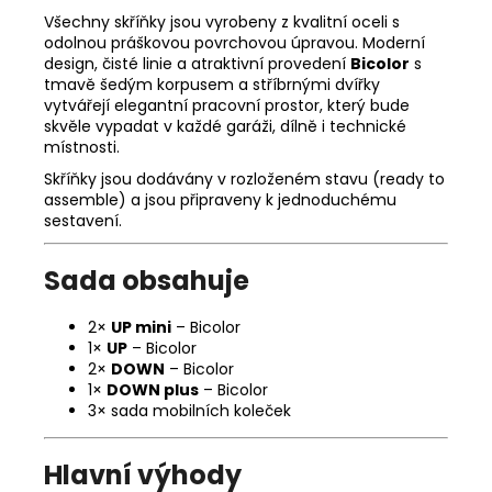
Všechny skříňky jsou vyrobeny z kvalitní oceli s
odolnou práškovou povrchovou úpravou. Moderní
design, čisté linie a atraktivní provedení
Bicolor
s
tmavě šedým korpusem a stříbrnými dvířky
vytvářejí elegantní pracovní prostor, který bude
skvěle vypadat v každé garáži, dílně i technické
místnosti.
Skříňky jsou dodávány v rozloženém stavu (ready to
assemble) a jsou připraveny k jednoduchému
sestavení.
Sada obsahuje
2×
UP mini
– Bicolor
1×
UP
– Bicolor
2×
DOWN
– Bicolor
1×
DOWN plus
– Bicolor
3× sada mobilních koleček
Hlavní výhody