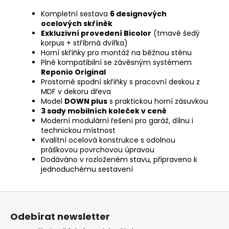
Kompletní sestava
6 designových
ocelových skříněk
Exkluzivní provedení Bicolor
(tmavě šedý
korpus + stříbrná dvířka)
Horní skříňky pro montáž na běžnou stěnu
Plně kompatibilní se závěsným systémem
Reponio Original
Prostorné spodní skříňky s pracovní deskou z
MDF v dekoru dřeva
Model
DOWN plus
s praktickou horní zásuvkou
3 sady mobilních koleček v ceně
Moderní modulární řešení pro garáž, dílnu i
technickou místnost
Kvalitní ocelová konstrukce s odolnou
práškovou povrchovou úpravou
Dodáváno v rozloženém stavu, připraveno k
jednoduchému sestavení
Z
á
Odebírat newsletter
p