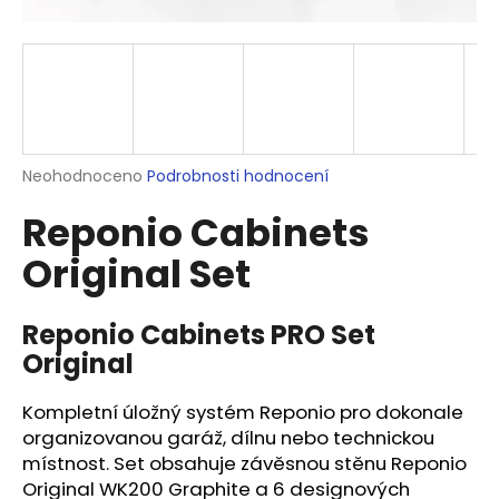
a
j
í
t
?
Průměrné
Neohodnoceno
Podrobnosti hodnocení
hodnocení
Reponio Cabinets
produktu
je
HLEDAT
Original Set
0,0
z
5
hvězdiček.
Reponio Cabinets PRO Set
D
Original
o
p
Kompletní úložný systém Reponio pro dokonale
o
organizovanou garáž, dílnu nebo technickou
r
místnost. Set obsahuje závěsnou stěnu Reponio
u
Original WK200 Graphite a 6 designových