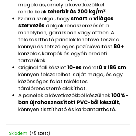
916
megoldás, amely a következőkkel
Ft
2
rendelkezik
teherbírás
200 kg/m
.
Ez arra szolgál, hogy
smart
a
világos
szervezés
dolgok rendszerezését a
műhelyben, garázsban vagy otthon. A
felakasztható panelek lehetővé teszik a
könnyű és tetszőleges pozícióváltást
80+
konzolok, kampók és egyéb eredeti
tartozékok.
Original fali készlet
10-es
méret
0 x 186 cm
könnyen felszerelheti saját maga, és egy
közönséges falat tökéletes
tárolórendszerré alakíthat.
A panelek a következőkből készülnek
100%-
ban újrahasznosított PVC-ből készült
,
könnyen tisztítható és karbantartható.
Skladem
(>5 szett)