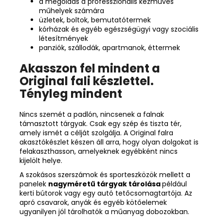
a megoldás a professzionális kézműves
műhelyek számára
üzletek, boltok, bemutatótermek
kórházak és egyéb egészségügyi vagy szociális
létesítmények
panziók, szállodák, apartmanok, éttermek
Akasszon fel mindent a
Original fali készlettel.
Tényleg mindent
Nincs szemét a padlón, nincsenek a falnak
támasztott tárgyak. Csak egy szép és tiszta tér,
amely ismét a célját szolgálja. A Original falra
akasztókészlet készen áll arra, hogy olyan dolgokat is
felakaszthasson, amelyeknek egyébként nincs
kijelölt helye.
A szokásos szerszámok és sporteszközök mellett a
panelek
nagyméretű tárgyak tárolása
például
kerti bútorok vagy egy autó tetőcsomagtartója. Az
apró csavarok, anyák és egyéb kötőelemek
ugyanilyen jól tárolhatók a műanyag dobozokban.