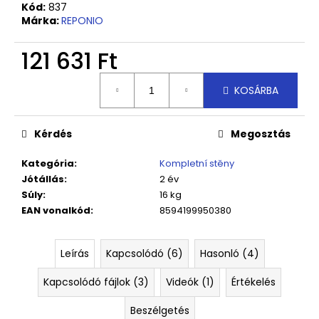
Kód:
837
Márka:
REPONIO
121 631 Ft
Egységár:
KOSÁRBA
Kérdés
Megosztás
Kategória
:
Kompletní stěny
Jótállás
:
2 év
Súly
:
16 kg
EAN vonalkód
:
8594199950380
Leírás
Kapcsolódó (6)
Hasonló (4)
Kapcsolódó fájlok (3)
Videók (1)
Értékelés
Beszélgetés