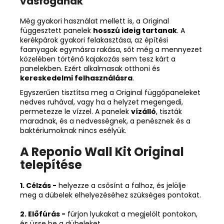
vasfogának
Még gyakori használat mellett is, a Original
függesztett panelek
hosszú ideig tartanak
. A
kerékpárok gyakori felakasztása, az építési
faanyagok egymásra rakása, sőt még a mennyezet
közelében történő kajakozás sem tesz kárt a
panelekben. Ezért alkalmasak otthoni és
kereskedelmi felhasználásra
.
Egyszerűen tisztítsa meg a Original függőpaneleket
nedves ruhával, vagy ha a helyzet megengedi,
permetezze le vízzel. A panelek
vízálló
, tiszták
maradnak, és a nedvességnek, a penésznek és a
baktériumoknak nincs esélyük.
A Reponio Wall Kit Original
telepítése
1. Célzás -
helyezze a csősínt a falhoz, és jelölje
meg a dübelek elhelyezéséhez szükséges pontokat.
2. Előfúrás -
fúrjon lyukakat a megjelölt pontokon,
és üsse be a dübeleket.