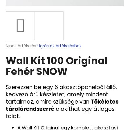
A
j
á
n
l
A
Nincs értékelés
Ugrás az értékeléshez
j
termék
u
Wall Kit 100 Original
átlagos
k
értékelése
Fehér SNOW
5-
ből
2
0,0
X
csillag.
Szerezzen be egy 6 akasztópanelből álló,
TIGILA
FÜGGESZTŐSÍN
kedvező árú készletet
, amely mindent
EGY
tartalmaz, amire szüksége van.
Tökéletes
DARABBAN
tárolórendszerré
alakíthat egy átlagos
A
HAREO
falat.
PANELHEZ
1
A Wall Kit Original egy komplett akasztási