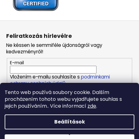
L
á
Feliratkozás hírlevélre
b
Ne késsen le semmiféle újdonságról vagy
l
kedvezményről!
é
E-mail
c
Vložením e-mailu souhlasíte s
podmínkami
ochrany osobních údajů
Tento web používá soubory cookie. Dalším
procházením tohoto webu vyjadřujete souhlas s
FELIRATKOZÁS
jejich používáním.. Více informací
zde
.
Beállítások
Shoptet készítette
Copyright 2026
REPONIO
. Minden jog fenntartva.
Süti