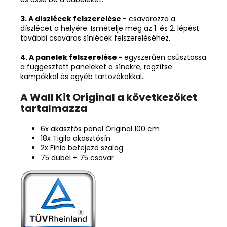
3. A díszlécek felszerelése -
csavarozza a
díszlécet a helyére. Ismételje meg az 1. és 2. lépést
további csavaros sínlécek felszereléséhez.
4. A panelek felszerelése -
egyszerűen csúsztassa
a függesztett paneleket a sínekre, rögzítse
kampókkal és egyéb tartozékokkal.
A Wall Kit Original a következőket
tartalmazza
6x akasztós panel Original 100 cm
18x Tigila akasztósín
2x Finio befejező szalag
75 dübel + 75 csavar