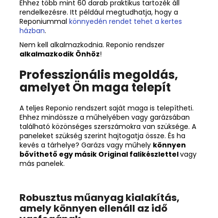
Ehhez több mint 60 darab praktikus tartozék áll
rendelkezésre. Itt például megtudhatja, hogy a
Reponiummal
könnyedén rendet tehet a kertes
házban
.
Nem kell alkalmazkodnia. Reponio rendszer
alkalmazkodik Önhöz
!
Professzionális megoldás,
amelyet Ön maga telepít
A teljes Reponio rendszert saját maga is telepítheti.
Ehhez mindössze a műhelyében vagy garázsában
található közönséges szerszámokra van szüksége. A
paneleket szükség szerint hajtogatja össze. És ha
kevés a tárhelye? Garázs vagy műhely
könnyen
bővíthető egy másik Original falikészlettel
vagy
más panelek.
Robusztus műanyag kialakítás,
amely könnyen ellenáll az idő