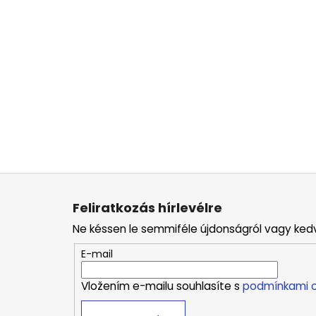
L
á
Feliratkozás hírlevélre
b
Ne késsen le semmiféle újdonságról vagy ked
l
é
E-mail
c
Vložením e-mailu souhlasíte s
podmínkami o