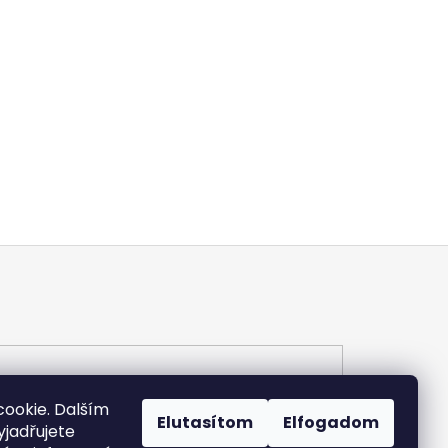
ookie. Dalším
Elutasítom
Elfogadom
jadřujete