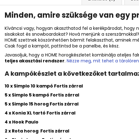
Minden, amire szüksége van egy pr
Kíváncsi vagy, hogyan akaszthatod fel a kerékpárodat, hogy ne
sisakokat és snowboardokat? Hová menjünk a szerszámokkal? 
HOME szettnek köszönhetően bármit felakaszthat, aminek mé
Csak fogd a kampót, pattintsd be a panelbe, és kész.
Javasoljuk, hogy a HOME horogkészletet kombinálja a
teljes f
teljes akasztási rendszer
.
Nézze meg, mit tehet a tárolóre
A kampókészlet a következőket tartalma
10 x Simplo 10 kampó Fortis zárral
5 x Simplo 5 kampó Fortis zárral
5 x Simplo 15 horog Fortis zárral
4 x Konia XL tartó Fortis zárral
4 x Hook Paulo
2 x Rota horog Fortis zárral