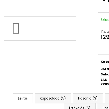
UNIVERZÁLIS FÉLKEREK FEJŰ CSAVAR
MŰANYAG KAMP
5X60
633 Ft
16 Ft
Skl
134 
129
Egys
Kate
Jótá
Súly
:
EAN
vona
Leírás
Kapcsolódó (5)
Hasonló (3)
Értékelés (5)
Bes