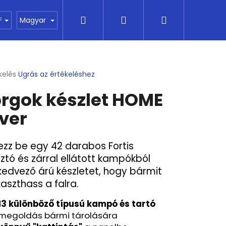
Keresés
Bejelentkezés
Kosár
e
Kapcsolat
Vše o nákupu
Financování
F
Magyar
kelés
Ugrás az értékeléshez
k
rgok készlet HOME
os
lése
lver
.
ezz be egy 42 darabos Fortis
ztó és zárral ellátott kampókból
 kedvező árú készletet, hogy bármit
kaszthass a falra.
Következő
13 különböző típusú kampó és tartó
megoldás bármi tárolására