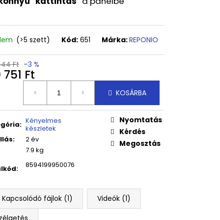
könnyű "kattintás"
a panelbe
Ó TARTÓVAL PAULO
adem
(>5 szett)
Kód:
651
Márka:
REPONIO
444 Ft
–3 %
 751 Ft
égár:
KOSÁRBA
Nyomtatás
Kényelmes
gória
:
készletek
Kérdés
llás
:
2 év
Megosztás
7.9 kg
8594199950076
lkód
:
Kapcsolódó fájlok (1)
Videók (1)
zélgetés