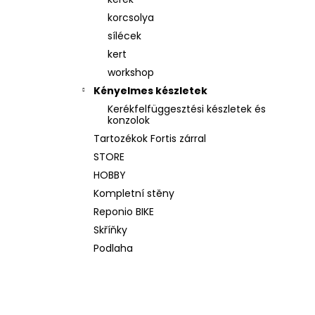
WALL KIT 200 ORIGINAL SZÜRKE
korcsolya
202 989 Ft
Korábbi:
219 228 Ft
sílécek
kert
workshop
Kényelmes készletek
Kerékfelfüggesztési készletek és
konzolok
Tartozékok Fortis zárral
STORE
HOBBY
Kompletní stěny
Reponio BIKE
Skříňky
Podlaha