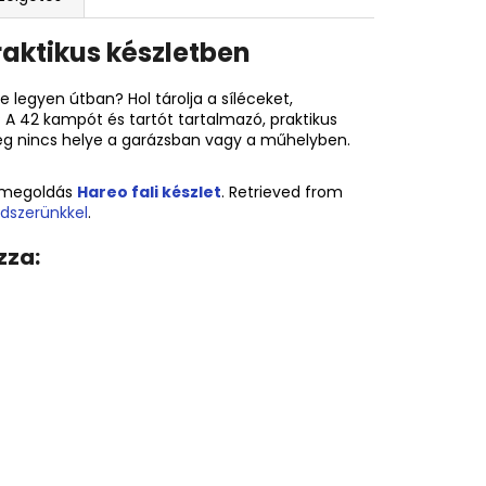
aktikus készletben
 legyen útban? Hol tárolja a síléceket,
A 42 kampót és tartót tartalmazó, praktikus
g nincs helye a garázsban vagy a műhelyben.
almegoldás
Hareo fali készlet
. Retrieved from
ndszerünkkel
.
zza: