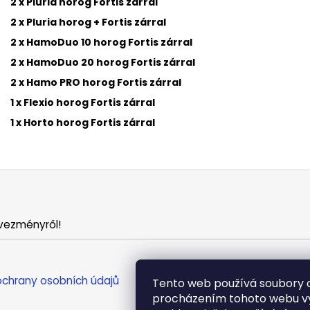
2 x Pluria horog Fortis zárral
2 x Pluria horog + Fortis zárral
2 x HamoDuo 10 horog Fortis zárral
2 x HamoDuo 20 horog Fortis zárral
2 x Hamo PRO horog Fortis zárral
1 x Flexio horog Fortis zárral
1 x Horto horog Fortis zárral
vezményről!
chrany osobních údajů
Tento web používá soubory c
procházením tohoto webu vy