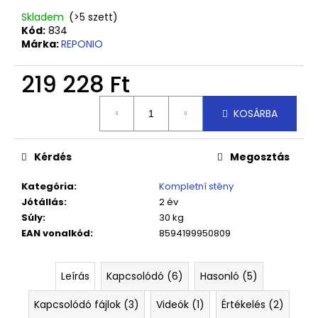
Skladem
(>5 szett)
Kód:
834
Márka:
REPONIO
219 228 Ft
Egységár:
KOSÁRBA
Kérdés
Megosztás
Kategória
:
Kompletní stěny
Jótállás
:
2 év
Súly
:
30 kg
EAN vonalkód
:
8594199950809
Leírás
Kapcsolódó (6)
Hasonló (5)
Kapcsolódó fájlok (3)
Videók (1)
Értékelés (2)