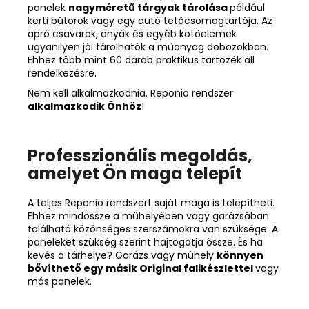
panelek
nagyméretű tárgyak tárolása
például
kerti bútorok vagy egy autó tetőcsomagtartója. Az
apró csavarok, anyák és egyéb kötőelemek
ugyanilyen jól tárolhatók a műanyag dobozokban.
Ehhez több mint 60 darab praktikus tartozék áll
rendelkezésre.
Nem kell alkalmazkodnia. Reponio rendszer
alkalmazkodik Önhöz
!
Professzionális megoldás,
amelyet Ön maga telepít
A teljes Reponio rendszert saját maga is telepítheti.
Ehhez mindössze a műhelyében vagy garázsában
található közönséges szerszámokra van szüksége. A
paneleket szükség szerint hajtogatja össze. És ha
kevés a tárhelye? Garázs vagy műhely
könnyen
bővíthető egy másik Original falikészlettel
vagy
más panelek.