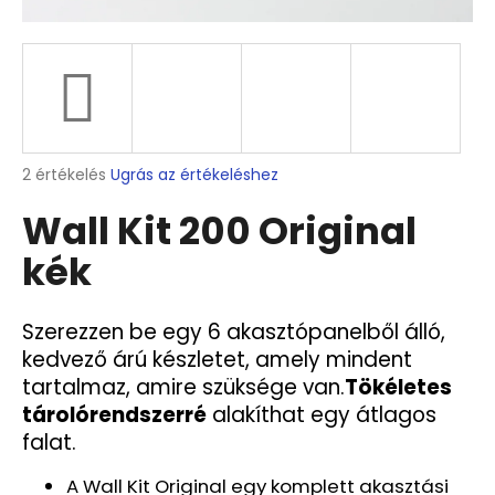
A
j
á
n
l
A
2 értékelés
Ugrás az értékeléshez
j
termék
u
Wall Kit 200 Original
átlagos
k
értékelése
kék
5-
ből
WALL
5,0
KIT
csillag.
Szerezzen be egy 6 akasztópanelből álló,
200
ORIGINAL
kedvező árú készletet
, amely mindent
SZÜRKE
tartalmaz, amire szüksége van.
Tökéletes
202
tárolórendszerré
alakíthat egy átlagos
989
falat.
Ft
Korábbi:
219
A Wall Kit Original egy komplett akasztási