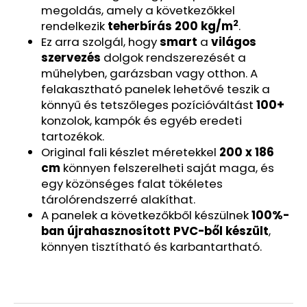
228
megoldás, amely a következőkkel
Ft
2
rendelkezik
teherbírás
200 kg/m
.
Ez arra szolgál, hogy
smart
a
világos
szervezés
dolgok rendszerezését a
műhelyben, garázsban vagy otthon. A
felakasztható panelek lehetővé teszik a
könnyű és tetszőleges pozícióváltást
10
0+
konzolok, kampók és egyéb eredeti
tartozékok.
Original fali készlet méretekkel
200 x 186
cm
könnyen felszerelheti saját maga, és
egy közönséges falat tökéletes
tárolórendszerré alakíthat.
A panelek a következőkből készülnek
100%-
ban újrahasznosított PVC-ből készült
,
könnyen tisztítható és karbantartható.