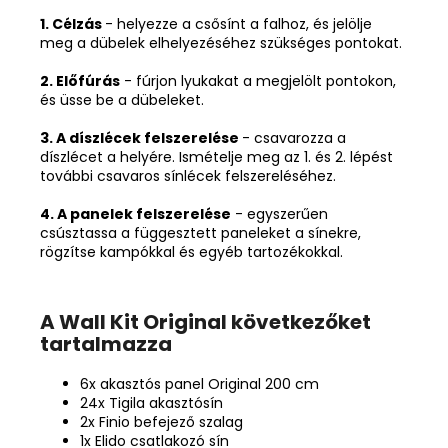
1. Célzás
- helyezze a csősínt a falhoz, és jelölje
meg a dübelek elhelyezéséhez szükséges pontokat.
2. Előfúrás
- fúrjon lyukakat a megjelölt pontokon,
és üsse be a dübeleket.
3. A díszlécek felszerelése
- csavarozza a
díszlécet a helyére. Ismételje meg az 1. és 2. lépést
további csavaros sínlécek felszereléséhez.
4. A panelek felszerelése
- egyszerűen
csúsztassa a függesztett paneleket a sínekre,
rögzítse kampókkal és egyéb tartozékokkal.
A Wall Kit Original következőket
tartalmazza
6x akasztós panel Original 200 cm
24x Tigila akasztósín
2x Finio befejező szalag
1x Elido csatlakozó sín