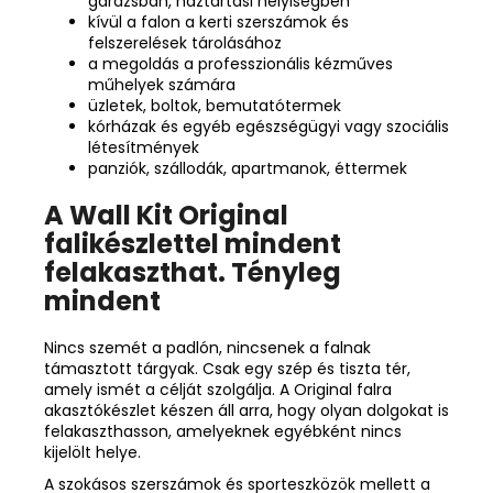
garázsban, háztartási helyiségben
kívül a falon a kerti szerszámok és
felszerelések tárolásához
a megoldás a professzionális kézműves
műhelyek számára
üzletek, boltok, bemutatótermek
kórházak és egyéb egészségügyi vagy szociális
létesítmények
panziók, szállodák, apartmanok, éttermek
A Wall Kit Original
falikészlettel mindent
felakaszthat. Tényleg
mindent
Nincs szemét a padlón, nincsenek a falnak
támasztott tárgyak. Csak egy szép és tiszta tér,
amely ismét a célját szolgálja. A Original falra
akasztókészlet készen áll arra, hogy olyan dolgokat is
felakaszthasson, amelyeknek egyébként nincs
kijelölt helye.
A szokásos szerszámok és sporteszközök mellett a