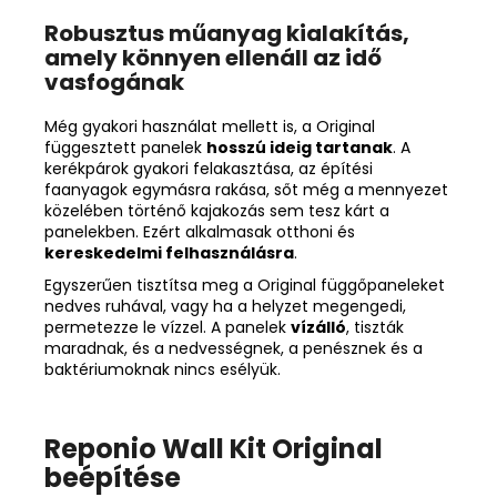
Robusztus műanyag kialakítás,
amely könnyen ellenáll az idő
vasfogának
Még gyakori használat mellett is, a Original
függesztett panelek
hosszú ideig tartanak
. A
kerékpárok gyakori felakasztása, az építési
faanyagok egymásra rakása, sőt még a mennyezet
közelében történő kajakozás sem tesz kárt a
panelekben. Ezért alkalmasak otthoni és
kereskedelmi felhasználásra
.
Egyszerűen tisztítsa meg a Original függőpaneleket
nedves ruhával, vagy ha a helyzet megengedi,
permetezze le vízzel. A panelek
vízálló
, tiszták
maradnak, és a nedvességnek, a penésznek és a
baktériumoknak nincs esélyük.
Reponio Wall Kit Original
beépítése