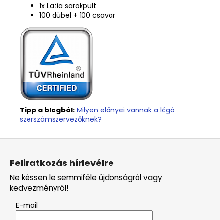
1x Latia sarokpult
100 dübel + 100 csavar
Tipp a blogból:
Milyen előnyei vannak a lógó
szerszámszervezőknek?
L
á
Feliratkozás hírlevélre
b
Ne késsen le semmiféle újdonságról vagy
l
kedvezményről!
é
E-mail
c