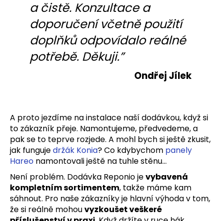
a čistě. Konzultace a
doporučení včetně použití
doplňků odpovídalo reálné
potřebě. Děkuji.”
Ondřej Jílek
A proto jezdíme na instalace naší dodávkou, když si
to zákazník přeje. Namontujeme, předvedeme, a
pak se to teprve rozjede. A mohl bych si ještě zkusit,
jak funguje
držák Konia
? Co kdybychom
panely
Hareo
namontovali ještě na tuhle stěnu…
Není problém. Dodávka Reponio je
vybavená
kompletním sortimentem
, takže máme kam
sáhnout. Pro naše zákazníky je hlavní výhoda v tom,
že si reálně mohou
vyzkoušet veškeré
příslušenství v praxi
. Když držíte v ruce hák,