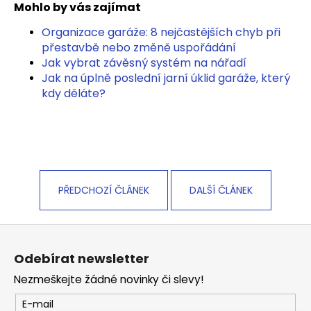
Mohlo by vás zajímat
Organizace garáže: 8 nejčastějších chyb při
přestavbě nebo změně uspořádání
Jak vybrat závěsný systém na nářadí
Jak na úplně poslední jarní úklid garáže, který
kdy děláte?
PŘEDCHOZÍ ČLÁNEK
DALŠÍ ČLÁNEK
Z
á
Odebírat newsletter
p
Nezmeškejte žádné novinky či slevy!
a
t
E-mail