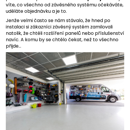
víte, co všechno od závěsného systému očekáváte,
a
uděláte objednávku a je to.
j
Jenže velmi často se nám stávalo, že hned po
í
instalaci si zákazníci závěsný systém zamilovali
t
natolik, že chtěli rozšíření panelů nebo příslušenství
?
navíc. A komu by se chtělo čekat, než to všechno
přijde…
HLEDAT
D
o
p
o
r
u