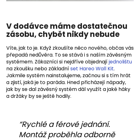
č
u
j
e
V dodávce máme dostatečnou
m
zásobu, chybět nikdy nebude
e
Víte, jak to je. Když zkoušíte něco nového, občas vás
HÁK
přepadá nedůvěra. To se stává i s naším závěsným
NA
systémem. Zákazníci si nejdříve objednají
jednolištu
NÁŘADÍ
na zkoušku nebo základní
set Hareo Wall Kit
.
HORTO
Jakmile systém nainstalujeme, začnou si s tím hrát
399
a zjistí, jaká je to paráda. Hned přicházejí nápady,
Kč
jak by se dal závěsný systém dál využít a jaké háky
a držáky by se ještě hodily.
“Rychlé a férové jednání.
Montáž proběhla odborně