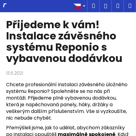
K
Přejít
Hledat
Náku
M
Přihlášen
na
o
obsah
Zpět
Zpět
košík
š
Přijedeme k vám!
í
C
Instalace závěsného
k
o
systému Reponio s
p
vybavenou dodávkou
o
t
ř
13.5.2021
e
Chcete profesionální instalaci závěsného úložného
b
systému Reponio? Spolehněte se na nás při
u
montáži. Přijedeme plně vybavenou dodávkou,
j
která je napěchovaná panely, háky, držáky a
e
veškerým dalším příslušenstvím. Vše si vyzkoušíte,
nic nebude chybět.
t
e
Přemýšleli jsme, jak to udělat, abychom zákazníky
po instalaci opouštěli
maximálně spokojené
. Když
n