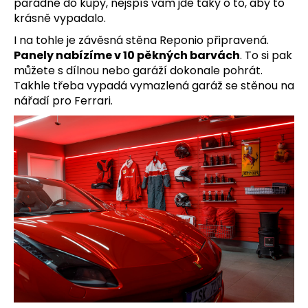
parádně do kupy, nejspíš vám jde taky o to, aby to
krásně vypadalo.
I na tohle je závěsná stěna Reponio připravená.
Panely nabízíme v 10 pěkných barvách
. To si pak
můžete s dílnou nebo garáží dokonale pohrát.
Takhle třeba vypadá vymazlená garáž se stěnou na
nářadí pro Ferrari.