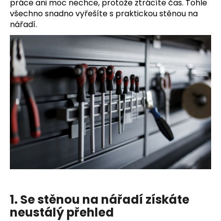
č
práce ani moc nechce, protože ztrácíte čas. Tohle
u
všechno snadno vyřešíte s praktickou stěnou na
j
nářadí.
e
m
e
HÁK
HAMO
PRO
10
299
Kč
1. Se stěnou na nářadí získáte
neustálý přehled