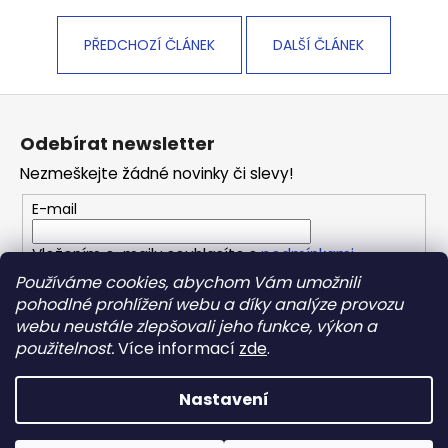
PŘEDCHOZÍ ČLÁNEK
DALŠÍ ČLÁNEK
Z
á
Odebírat newsletter
p
Nezmeškejte žádné novinky či slevy!
a
t
E-mail
í
Vložením e-mailu souhlasíte s
podmínkami
ochrany osobních údajů
Používáme cookies, abychom Vám umožnili
pohodlné prohlížení webu a díky analýze provozu
webu neustále zlepšovali jeho funkce, výkon a
PŘIHLÁSIT SE
použitelnost.
Více informací
zde
.
Nastavení
Vytvořil Shoptet
Copyright 2026
REPONIO
. Všechna práva vyhrazena.