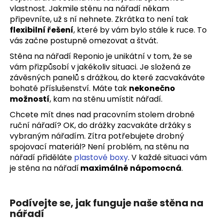
vlastnost. Jakmile stěnu na nářadí někam
připevníte, už s ní nehnete. Zkrátka to není tak
flexibilní řešení
, které by vám bylo stále k ruce. To
vás začne postupně omezovat a štvát.
Stěna na nářadí Reponio je unikátní v tom, že se
vám přizpůsobí v jakékoliv situaci. Je složená ze
závěsných panelů s drážkou, do které zacvakáváte
bohaté příslušenství. Máte tak
nekonečno
možností
, kam na stěnu umístit nářadí.
Chcete mít dnes nad pracovním stolem drobné
ruční nářadí? OK, do drážky zacvakáte držáky s
vybraným nářadím. Zítra potřebujete drobný
spojovací materiál? Není problém, na stěnu na
nářadí přiděláte
plastové boxy
. V každé situaci vám
je stěna na nářadí
maximálně nápomocná
.
Podívejte se, jak funguje naše stěna na
nářadí