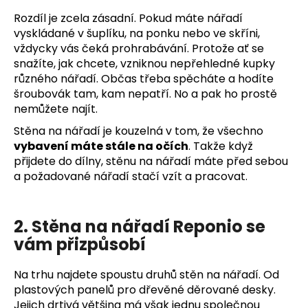
Rozdíl je zcela zásadní. Pokud máte nářadí
vyskládané v šuplíku, na ponku nebo ve skříni,
vždycky vás čeká prohrabávání. Protože ať se
snažíte, jak chcete, vzniknou nepřehledné kupky
různého nářadí. Občas třeba spěcháte a hodíte
šroubovák tam, kam nepatří. No a pak ho prostě
nemůžete najít.
Stěna na nářadí je kouzelná v tom, že všechno
vybavení máte stále na očích
. Takže když
přijdete do dílny, stěnu na nářadí máte před sebou
a požadované nářadí stačí vzít a pracovat.
2. Stěna na nářadí Reponio se
vám přizpůsobí
Na trhu najdete spoustu druhů stěn na nářadí. Od
plastových panelů pro dřevěné děrované desky.
Jejich drtivá většina má však jednu společnou