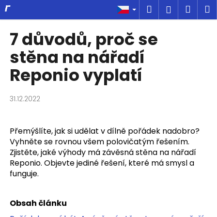
K
Přejít
Hledat
Náku
M
Přihlášen
na
o
obsah
Zpět
Zpět
košík
š
7 důvodů, proč se
í
C
stěna na nářadí
k
o
Reponio vyplatí
p
o
31.12.2022
t
ř
e
Přemýšlíte, jak si udělat v dílně pořádek nadobro?
b
Vyhněte se rovnou všem polovičatým řešením.
u
Zjistěte, jaké výhody má závěsná stěna na nářadí
Reponio. Objevte jediné řešení, které má smysl a
j
funguje.
e
t
e
Obsah článku
n