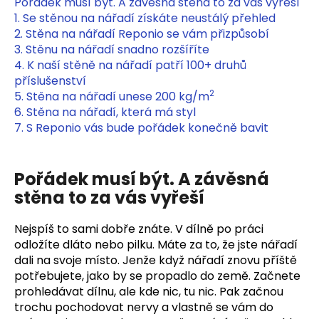
Pořádek musí být. A závěsná stěna to za vás vyřeší
a
1. Se stěnou na nářadí získáte neustálý přehled
j
2. Stěna na nářadí Reponio se vám přizpůsobí
3. Stěnu na nářadí snadno rozšíříte
í
4. K naší stěně na nářadí patří 100+ druhů
t
příslušenství
?
2
5. Stěna na nářadí unese 200 kg/m
6. Stěna na nářadí, která má styl
7. S Reponio vás bude pořádek konečně bavit
HLEDAT
Pořádek musí být. A závěsná
stěna to za vás vyřeší
D
Nejspíš to sami dobře znáte. V dílně po práci
o
odložíte dláto nebo pilku. Máte za to, že jste nářadí
p
dali na svoje místo. Jenže když nářadí znovu příště
o
potřebujete, jako by se propadlo do země. Začnete
r
prohledávat dílnu, ale kde nic, tu nic. Pak začnou
u
trochu pochodovat nervy a vlastně se vám do