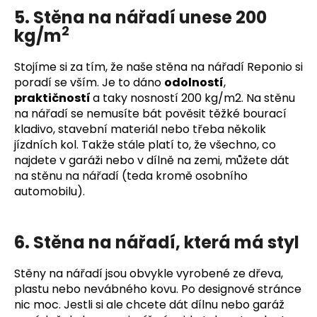
5. Stěna na nářadí unese 200
2
kg/m
Stojíme si za tím, že naše stěna na nářadí Reponio si
poradí se vším. Je to dáno
odolností
,
praktičností
a taky nosností 200 kg/m2. Na stěnu
na nářadí se nemusíte bát pověsit těžké bourací
kladivo, stavební materiál nebo třeba několik
jízdních kol. Takže stále platí to, že všechno, co
najdete v garáži nebo v dílně na zemi, můžete dát
na stěnu na nářadí (teda kromě osobního
automobilu).
6. Stěna na nářadí, která má styl
Stěny na nářadí jsou obvykle vyrobené ze dřeva,
plastu nebo nevábného kovu. Po designové stránce
nic moc. Jestli si ale chcete dát dílnu nebo garáž