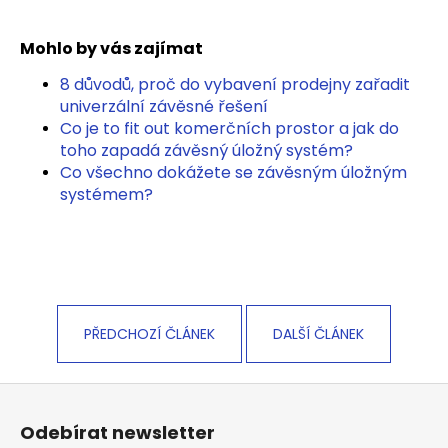
Mohlo by vás zajímat
8 důvodů, proč do vybavení prodejny zařadit
univerzální závěsné řešení
Co je to fit out komerčních prostor a jak do
toho zapadá závěsný úložný systém?
Co všechno dokážete se závěsným úložným
systémem?
PŘEDCHOZÍ ČLÁNEK
DALŠÍ ČLÁNEK
Z
á
Odebírat newsletter
p