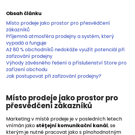
a
Obsah článku
j
í
Místo prodeje jako prostor pro přesvědčení
zákazníků
t
Příjemná atmosféra prodejny a systém, který
?
vypadá a funguje
Až 80 % obchodníků nedokáže využít potenciál při
zařizování prodejny
Výhody závěsného řešení a příslušenství Store pro
zařízení obchodu
HLEDAT
Jak postupovat při zařizování prodejny?
D
Místo prodeje jako prostor pro
o
přesvědčení zákazníků
p
o
Marketing v místě prodeje je v posledních letech
r
vnímán jako
stěţejní komunikační kanál
, se
u
kterým je nutné pracovat jako s plnohodnotným