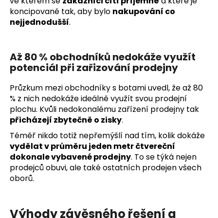
ve kterém se
zákazníci cítí příjemně
a které je
koncipované tak, aby bylo
nakupování co
nejjednodušší
.
Až 80 % obchodníků nedokáže využít
potenciál při zařizování prodejny
Průzkum mezi obchodníky s botami uvedl, že až 80
% z nich nedokáže ideálně využít svou prodejní
plochu. Kvůli nedokonalému zařízení prodejny tak
přicházejí zbytečně o zisky
.
Téměř nikdo totiž nepřemýšlí nad tím, kolik dokáže
vydělat v průměru jeden metr čtvereční
dokonale vybavené prodejny
. To se týká nejen
prodejců obuvi, ale také ostatních prodejen všech
oborů.
Výhody závěsného řešení a