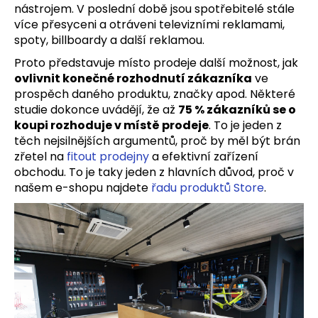
č
nástrojem. V poslední době jsou spotřebitelé stále
u
více přesyceni a otráveni televizními reklamami,
j
spoty, billboardy a další reklamou.
e
m
Proto představuje místo prodeje další možnost, jak
e
ovlivnit konečné rozhodnutí zákazníka
ve
prospěch daného produktu, značky apod. Některé
studie dokonce uvádějí, že až
75 % zákazníků se o
ZÁVĚSNÝ
koupi rozhoduje v místě prodeje
. To je jeden z
PANEL
těch nejsilnějších argumentů, proč by měl být brán
ORIGINAL
zřetel na
fitout prodejny
a efektivní zařízení
MAX
ŠEDÝ
obchodu. To je taky jeden z hlavních důvod, proč v
našem e-shopu najdete
řadu produktů Store
.
1
690
Kč
Původně:
1
890
Kč