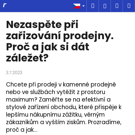
K
Přejít
Hledat
Náku
M
Přihlášen
na
o
obsah
Zpět
Zpět
košík
š
Nezaspěte při
í
C
zařizování prodejny.
k
o
Proč a jak si dát
p
záležet?
o
t
ř
3.7.2023
e
Chcete při prodeji v kamenné prodejně
b
nebo ve službách vytěžit z prostoru
u
maximum? Zaměřte se na efektivní a
j
stylové zařízení obchodu, které přispěje k
e
lepšímu nákupnímu zážitku, věrným
t
zákazníkům a vyšším ziskům. Prozradíme,
e
proč a jak…
n