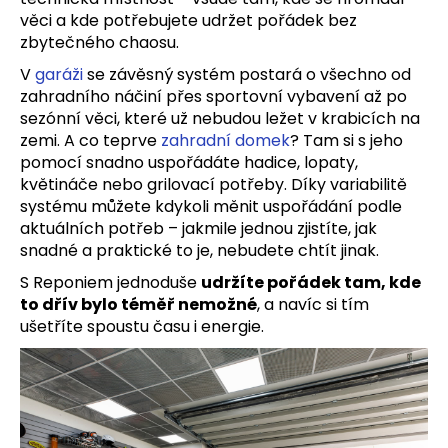
věci a kde potřebujete udržet pořádek bez
zbytečného chaosu.
V
garáži
se závěsný systém postará o všechno od
zahradního náčiní přes sportovní vybavení až po
sezónní věci, které už nebudou ležet v krabicích na
zemi. A co teprve
zahradní domek
? Tam si s jeho
pomocí snadno uspořádáte hadice, lopaty,
květináče nebo grilovací potřeby. Díky variabilitě
systému můžete kdykoli měnit uspořádání podle
aktuálních potřeb – jakmile jednou zjistíte, jak
snadné a praktické to je, nebudete chtít jinak.
S Reponiem jednoduše
udržíte pořádek tam, kde
to dřív bylo téměř nemožné
, a navíc si tím
ušetříte spoustu času i energie.