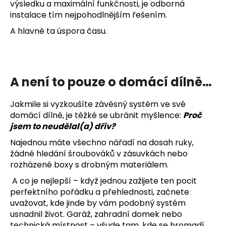
výsledku a maximální funkčnosti, je odborná
instalace tím nejpohodlnějším řešením.
A hlavně ta úspora času.
A není to pouze o domácí dílně…
Jakmile si vyzkoušíte závěsný systém ve své
domácí dílně, je těžké se ubránit myšlence:
Proč
jsem to neudělal(a) dřív?
Najednou máte všechno nářadí na dosah ruky,
žádné hledání šroubováků v zásuvkách nebo
rozházené boxy s drobným materiálem.
A co je nejlepší – když jednou zažijete ten pocit
perfektního pořádku a přehlednosti, začnete
uvažovat, kde jinde by vám podobný systém
usnadnil život. Garáž, zahradní domek nebo
technická místnost – všude tam, kde se hromadí