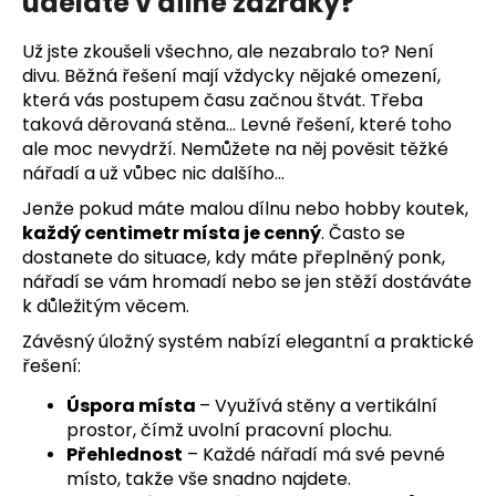
uděláte v dílně zázraky?
Už jste zkoušeli všechno, ale nezabralo to? Není
divu. Běžná řešení mají vždycky nějaké omezení,
která vás postupem času začnou štvát. Třeba
taková děrovaná stěna… Levné řešení, které toho
ale moc nevydrží. Nemůžete na něj pověsit těžké
nářadí a už vůbec nic dalšího…
Jenže pokud máte malou dílnu nebo hobby koutek,
každý centimetr místa je cenný
. Často se
dostanete do situace, kdy máte přeplněný ponk,
nářadí se vám hromadí nebo se jen stěží dostáváte
k důležitým věcem.
Závěsný úložný systém nabízí elegantní a praktické
řešení:
Úspora místa
–
Využívá stěny a vertikální
prostor, čímž uvolní pracovní plochu.
Přehlednost
–⁠⁠⁠⁠⁠⁠
Každé nářadí má své pevné
místo, takže vše snadno najdete.