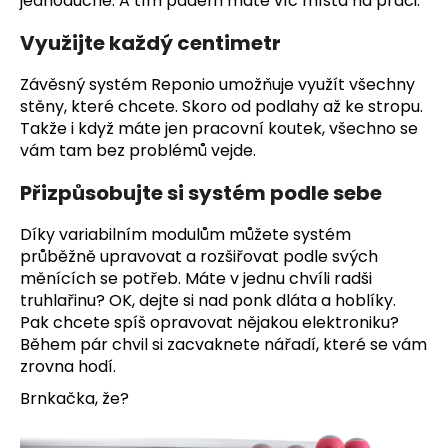
jednoduché. A tím pádem máte víc místa na práci.
Využijte každý centimetr
Závěsný systém Reponio umožňuje využít všechny
stěny, které chcete. Skoro od podlahy až ke stropu.
Takže i když máte jen pracovní koutek, všechno se
vám tam bez problémů vejde.
Přizpůsobujte si systém podle sebe
Díky variabilním modulům můžete systém
průběžně upravovat a rozšiřovat podle svých
měnících se potřeb. Máte v jednu chvíli radši
truhlařinu? OK, dejte si nad ponk dláta a hoblíky.
Pak chcete spíš opravovat nějakou elektroniku?
Během pár chvil si zacvaknete nářadí, které se vám
zrovna hodí.
Brnkačka, že?