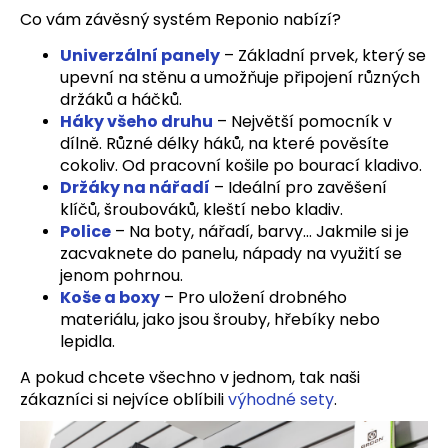
Co vám závěsný systém Reponio nabízí?
Univerzální panely
– Základní prvek, který se
upevní na stěnu a umožňuje připojení různých
držáků a háčků.
Háky všeho druhu
– Největší pomocník v
dílně. Různé délky háků, na které pověsíte
cokoliv. Od pracovní košile po bourací kladivo.
Držáky na nářadí
– Ideální pro zavěšení
klíčů, šroubováků, kleští nebo kladiv.
Police
– Na boty, nářadí, barvy… Jakmile si je
zacvaknete do panelu, nápady na využití se
jenom pohrnou.
Koše a boxy
– Pro uložení drobného
materiálu, jako jsou šrouby, hřebíky nebo
lepidla.
A pokud chcete všechno v jednom, tak naši
zákazníci si nejvíce oblíbili
výhodné sety
.