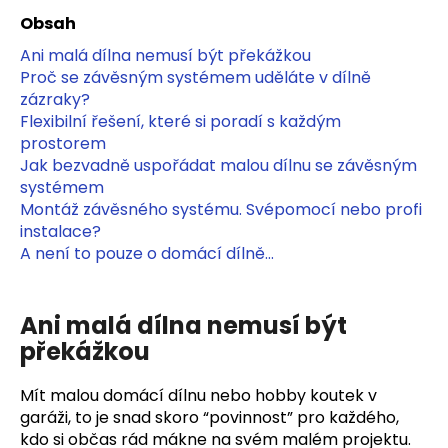
a
Obsah
j
Ani malá dílna nemusí být překážkou
í
Proč se závěsným systémem uděláte v dílně
t
zázraky?
Flexibilní řešení, které si poradí s každým
?
prostorem
Jak bezvadně uspořádat malou dílnu se závěsným
systémem
Montáž závěsného systému. Svépomocí nebo profi
instalace?
HLEDAT
A není to pouze o domácí dílně…
D
Ani malá dílna nemusí být
o
překážkou
p
o
Mít malou domácí dílnu nebo hobby koutek v
r
garáži, to je snad skoro “povinnost” pro každého,
u
kdo si občas rád mákne na svém malém projektu.