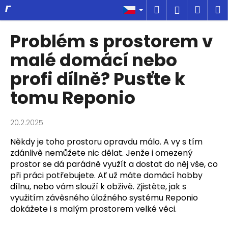
K
Přejít
Hledat
Náku
M
Přihlášen
na
o
obsah
Zpět
Zpět
košík
š
Problém s prostorem v
í
C
malé domácí nebo
k
o
profi dílně? Pusťte k
p
tomu Reponio
o
t
ř
20.2.2025
e
Někdy je toho prostoru opravdu málo. A vy s tím
b
zdánlivě nemůžete nic dělat. Jenže i omezený
u
prostor se dá parádně využít a dostat do něj vše, co
j
při práci potřebujete. Ať už máte domácí hobby
e
dílnu, nebo vám slouží k obživě. Zjistěte, jak s
využitím závěsného úložného systému Reponio
t
dokážete i s malým prostorem velké věci.
e
n