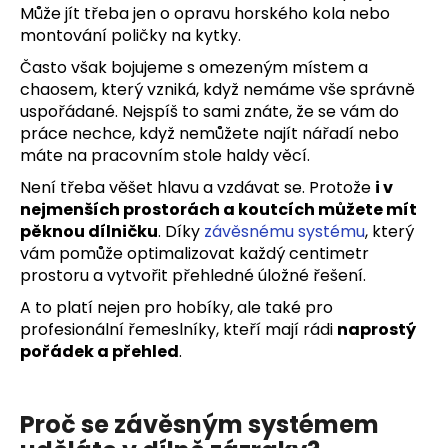
č
Může jít třeba jen o opravu horského kola nebo
u
montování poličky na kytky.
j
e
Často však bojujeme s omezeným místem a
m
chaosem, který vzniká, když nemáme vše správně
e
uspořádané. Nejspíš to sami znáte, že se vám do
práce nechce, když nemůžete najít nářadí nebo
máte na pracovním stole haldy věcí.
PLASTOVÝ
Není třeba věšet hlavu a vzdávat se. Protože
i v
HÁČEK
S
nejmenších prostorách a koutcích můžete mít
DRŽÁKEM
pěknou dílničku
. Díky
závěsnému systému
, který
PAULO
vám pomůže optimalizovat každý centimetr
39
prostoru a vytvořit přehledné úložné řešení.
Kč
A to platí nejen pro hobíky, ale také pro
profesionální řemeslníky, kteří mají rádi
naprostý
pořádek a přehled
.
Proč se závěsným systémem