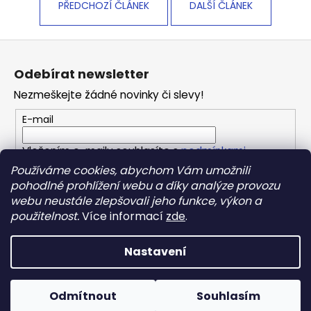
PŘEDCHOZÍ ČLÁNEK
DALŠÍ ČLÁNEK
Z
á
Odebírat newsletter
p
Nezmeškejte žádné novinky či slevy!
a
t
E-mail
í
Vložením e-mailu souhlasíte s
podmínkami
ochrany osobních údajů
Používáme cookies, abychom Vám umožnili
pohodlné prohlížení webu a díky analýze provozu
webu neustále zlepšovali jeho funkce, výkon a
PŘIHLÁSIT SE
použitelnost.
Více informací
zde
.
Nastavení
Vytvořil Shoptet
Copyright 2026
REPONIO
. Všechna práva vyhrazena.
Odmítnout
Souhlasím
Upravit nastavení cookies