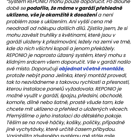
“Systém REPONIO mohu pouze doporučit. Po dlouhé
době se
podařilo, že máme v garáži přehledně
uklizeno, vše je okamžitě k dosažení
a není
problém zase s uklizením. Ani vyšší cena mě
neodradí od nákupu dalších dílů. Zjistila jsem, že si
mohu zavěsit truhlíky s květinami, které jsou v
garáži uloženy k přezimování, ležely na zemi ve tmě,
kde do nich všichni kopali a jenom překážely.
REPONIO je naprosto úžasný systém, který mohu s
klidným srdcem všem doporučit. Vše v garáži našlo
své místo. Doporučuji
objednat včetně montáže
,
protože nebýt pana Jelínka, který montáž provedl,
tak to nezvládneme s takovou rychlostí a přesností,
kterou instalace panelů vyžadovala. REPONIO je
možné využít v garáži, špajzu, předsíni, obchodě,
komoře, dílně nebo šatně, prostě všude tam, kde
chcete mít uklizeno a přehled o uložených věcech.
Přemýšlíme o jeho instalaci do dětského pokoje.
Těším se na nové háčky, košíky, poličky, případně
jiné vychytávky, které určitě časem přibydou.
Variabilita závěsného systému mě stále mile