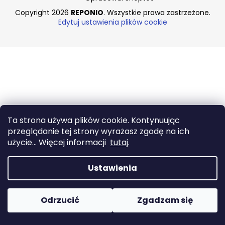
Copyright 2026
REPONIO
. Wszystkie prawa zastrzeżone.
Edytuj ustawienia plików cookie
SZUKAJ
P
o
l
e
Ta strona używa plików cookie. Kontynuując
c
przeglądanie tej strony wyrażasz zgodę na ich
a
użycie... Więcej informacji
tutaj
.
m
y
Ustawienia
HAK
ROTA
Odrzucić
Zgadzam się
61,83
zł