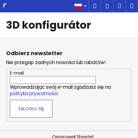
K
Przejść
Szukaj
Kosz
M
Zaloguj
do
o
treści
Z
Z
się
s
3D konfigurátor
powrotem
powrotem
z
C
y
S
z
k
t
e
Odbierz newsletter
o
g
Nie przegap żadnych nowości lub rabatów!
p
o
k
s
E-mail
a
z
Wprowadzając swój e-mail zgadzasz się na
u
polityka prywatności
k
a
ZALOGUJ SIĘ
s
z
?
Opracował Shoptet