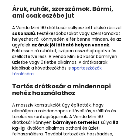
Áruk, ruhák, szerszámok. Bármi,
ami csak eszébe jut
A Vendo Mini 90 drótkosár süllyesztett elülső résszel
sokoldalú
. Festékesdobozokat vagy szerszámokat
helyezhet rá. Könnyedén elfér benne minden, és az
ügyfelek
az áruk jól látható helyen vannak
.
Fektessen rá ruhákat, szépen összehajtogatva és
szellőztetve lesz. A Vendo Mini 90 kosár bármilyen
üzletbe vagy üzletbe alkalmas. A drótkosarak
ideálisak a következőkhöz is
sporteszközök
tárolására
.
Tartós drótkosár a mindennapi
nehéz használathoz
A masszív konstrukciót úgy építették, hogy
ellenálljon a mindennapos eltávolítás, szállítás és
tárolás viszontagságainak. A Vendo Mini 90
drótkosár könnyen
bármilyen terhelést
súlya
80
kg-ig
. Kiválóan alkalmas otthoni és üzleti
felhasználásra. További tartozékok hozzáadása,