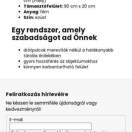
cm (mély)
Támasztófelület:
90 cm x 20 cm
Anyag:
fém
Szín:
ezüst
Egy rendszer, amely
szabadságot ad Önnek
drótpolcok merevítők nélkül a hatékonyabb
tárolás érdekében
gyors hozzáférés az objektumokhoz
könnyen karbantartható felület
L
á
Feliratkozás hírlevélre
b
Ne késsen le semmiféle újdonságról vagy
l
kedvezményről!
é
E-mail
c