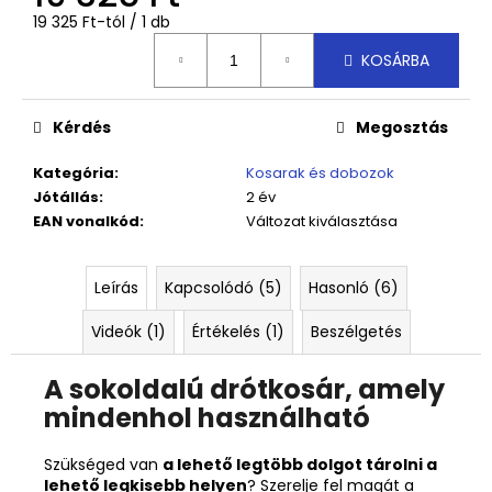
Egységár:
19 325 Ft-tól / 1 db
KOSÁRBA
Kérdés
Megosztás
Kategória
:
Kosarak és dobozok
Jótállás
:
2 év
EAN vonalkód
:
Változat kiválasztása
Leírás
Kapcsolódó (5)
Hasonló (6)
Videók (1)
Értékelés (1)
Beszélgetés
A sokoldalú drótkosár, amely
mindenhol használható
Szükséged van
a lehető legtöbb dolgot tárolni a
lehető legkisebb helyen
? Szerelje fel magát a