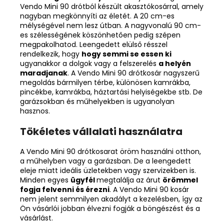
Vendo Mini 90 drótból készült akasztókosárral, amely
nagyban megkönnyíti az életét. A 20 cm-es
mélységével nem lesz útban. A nagyvonalú 90 cm-
es szélességének köszönhetően pedig szépen
megpakolhatod. Leengedett elülső résszel
rendelkezik, hogy
hogy semmi se essen ki
ugyanakkor a dolgok vagy a felszerelés
a helyén
maradjanak
. A Vendo Mini 90 drótkosár nagyszerű
megoldás bármilyen térbe, különösen kamrákba,
pincékbe, kamrákba, háztartási helyiségekbe stb. De
garázsokban és műhelyekben is ugyanolyan
hasznos.
Tökéletes vállalati használatra
A Vendo Mini 90 drótkosarat öröm használni otthon,
a műhelyben vagy a garázsban. De a leengedett
eleje miatt ideális üzletekben vagy szervizekben is.
Minden egyes
ügyfél
megtalálja az árut
örömmel
fogja felvenni és érezni
. A Vendo Mini 90 kosár
nem jelent semmilyen akadályt a kezelésben, így az
Ön vásárlói jobban élvezni fogják a böngészést és a
vásárlást.