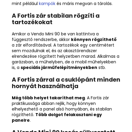
mint például
kampók
és máris megvan a tárolás.
A Fortis zár stabilan rögzíti a
tartozékokat
Amikor a Vendo Mini 90 be van kattintva a
függesztő rendszerbe, akkor
könnyen rögzíthető
a zár elfordításával. A tartozékok egy centimétert
sem mozdulnak el, és az akasztórendszer
elrendezése rögzített helyzetben marad. Alkalmas a
garázsban, a műhelyben, de a mobil műhelyekben
is, a
speciális járműfelépítményekben
stb.
A Fortis zárral a csuklópánt minden
hornyát használhatja
Még több helyet takaríthat meg
. A Fortis zár
praktikussága abban rejlik, hogy könnyen
elhelyezhető a panel alsó hornyában, és stabilan
rögzíthető.
Több dolgot felakasztani egy
panelre
.