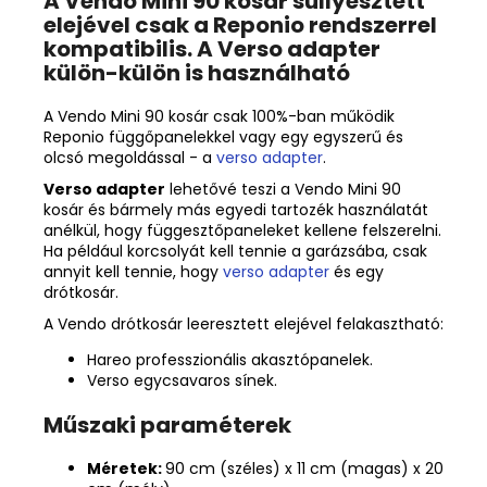
A Vendo Mini 90 kosár süllyesztett
elejével csak a Reponio rendszerrel
kompatibilis. A Verso adapter
külön-külön is használható
A Vendo Mini 90 kosár csak 100%-ban működik
Reponio függőpanelekkel vagy egy egyszerű és
olcsó megoldással - a
verso adapter
.
Verso adapter
lehetővé teszi a Vendo Mini 90
kosár és bármely más egyedi tartozék használatát
anélkül, hogy függesztőpaneleket kellene felszerelni.
Ha például korcsolyát kell tennie a garázsába, csak
annyit kell tennie, hogy
verso adapter
és egy
drótkosár.
A Vendo drótkosár leeresztett elejével felakasztható:
Hareo professzionális akasztópanelek.
Verso egycsavaros sínek.
Műszaki paraméterek
Méretek:
90 cm (széles) x 11 cm (magas) x 20