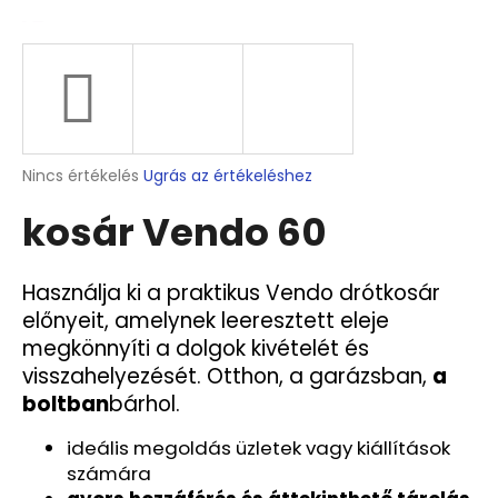
A
j
á
n
l
A
Nincs értékelés
Ugrás az értékeléshez
j
termék
u
kosár Vendo 60
átlagos
k
értékelése
5-
ből
Használja ki a praktikus Vendo drótkosár
1
0,0
előnyeit, amelynek leeresztett eleje
X
csillag.
TIGILA
megkönnyíti a dolgok kivételét és
FELFÜGGESZTÉS
visszahelyezését. Otthon, a garázsban,
a
A
HAREO
boltban
bárhol.
PANELHEZ
958
ideális megoldás üzletek vagy kiállítások
Ft
számára