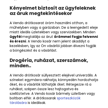
Kényelmet biztosít az ügyfeleknek
az áruk megtekintésekor
A Vendo drótkosarat öröm használni otthon, a
műhelyben vagy a garázsban. De a leengedett eleje
miatt ideális üzletekben vagy szervizekben. Minden
ügyfél
megtalálja az árut
örömmel fogja felvenni
és érezni
. A Vendo kosár nem jelent akadályt a
kezelésben, így az Ön vásárlói jobban élvezni fogják
a böngészést és a vásárlást.
Drogéria, ruházat, szerszámok,
minden..
A Vendo drótkosár süllyesztett elejével univerzális. A
színeket egymásra rakhatja, könnyedén hordozhatja
őket, és a vásárlók láthatják őket. Rétegezze rá a
ruhákat, szépen össze lesz hajtogatva és
szellőztetve. A Vendo kosár bármely üzletben vagy
boltban elfér. A drótkosarak
sporteszközök
tárolására
is ideálisak.