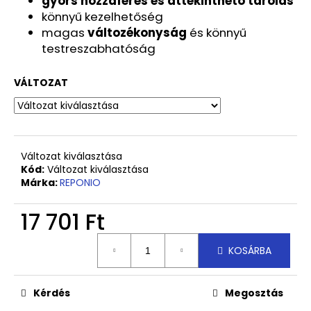
gyors hozzáférés és áttekinthető tárolás
könnyű kezelhetőség
magas
változékonyság
és könnyű
testreszabhatóság
VÁLTOZAT
Változat kiválasztása
Kód:
Változat kiválasztása
Márka:
REPONIO
17 701 Ft
Egységár:
KOSÁRBA
Kérdés
Megosztás