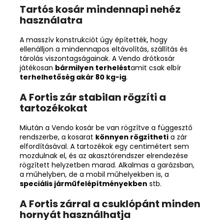
Tartós kosár mindennapi nehéz
használatra
A masszív konstrukciót úgy építették, hogy
ellenálljon a mindennapos eltávolítás, szállítás és
tárolás viszontagságainak. A Vendo drótkosár
játékosan
bármilyen terhelést
amit csak elbír
terhelhetőség akár 80 kg-ig
.
A Fortis zár stabilan rögzíti a
tartozékokat
Miután a Vendo kosár be van rögzítve a függesztő
rendszerbe, a kosarat
könnyen rögzítheti
a zár
elfordításával. A tartozékok egy centimétert sem
mozdulnak el, és az akasztórendszer elrendezése
rögzített helyzetben marad. Alkalmas a garázsban,
a műhelyben, de a mobil műhelyekben is, a
speciális járműfelépítményekben
stb.
A Fortis zárral a csuklópánt minden
hornyát használhatja