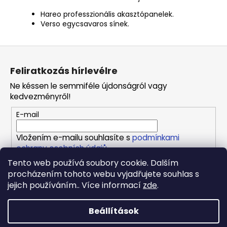
Hareo professzionális akasztópanelek.
Verso egycsavaros sínek.
L
á
Feliratkozás hírlevélre
b
Ne késsen le semmiféle újdonságról vagy
l
kedvezményről!
é
E-mail
c
Vložením e-mailu souhlasíte s
podmínkami
ochrany osobních údajů
Tento web používá soubory cookie. Dalším
FELIRATKOZÁS
procházením tohoto webu vyjadřujete souhlas s
jejich používáním.. Více informací
zde
.
Beállítások
Shoptet készítette