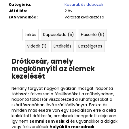
Kategória
:
Kosarak és dobozok
Jótállás
:
2 év
EAN vonalkód
:
Változat kiválasztása
Leírás
Kapcsolódó (5)
Hasonló (6)
Videók (1)
Értékelés
Beszélgetés
Drótkosár, amely
megkönnyíti az elemek
kezelését
Néhány tárgyat nagyon gyakran mozgat. Naponta
többször felveszed a fésülködőket a műhelyedben,
naponta többször visszateszed a ruhafogasokat a
szárítószobában lévő szárítóállványra. Ezekre és
minden más esetre van egy speciálisan erre a célra
kialakított drótkosár, amelynek leengedett eleje van.
Így nem
semmi sem esik ki
és ugyanakkor a dolgok
vagy felszerelések
helyükön maradnak
.