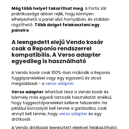
Még több helyet takaríthat meg
. A Fortis zár
praktikussága abban rejlik, hogy könnyen
elhelyezhető a panel alsó hornyában, és stabilan
rögzíthető.
Több dolgot felakasztani egy
panelre
.
A leengedett elejű Vendo kosár
csak a Reponio rendszerrel
kompatibilis. A Verso adapter
egyedileg is használható
A Vendo kosár csak 100%-ban működik a Reponio
függőpanelekkel vagy egy egyszerű és olcsó
megoldással - a
verso adapter
.
Verso adapter
lehetővé teszi a Vendo kosár és
bármely más egyedi tartozék használatát anélkül,
hogy függesztőpaneleket kellene felszerelni. Ha
például korcsolyát kell tennie a garázsába, csak
annyit kell tennie, hogy
verso adapter
és egy
drótkosár.
A Vendo drótkosár leeresztett elejével felakasztható: