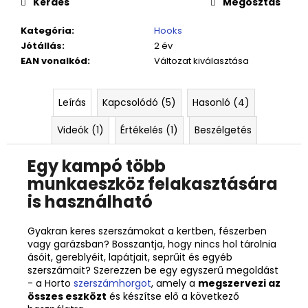
Kérdés
Megosztás
Kategória
:
Hooks
Jótállás
:
2 év
EAN vonalkód
:
Változat kiválasztása
Leírás
Kapcsolódó (5)
Hasonló (4)
Videók (1)
Értékelés (1)
Beszélgetés
Egy kampó több
munkaeszköz felakasztására
is használható
Gyakran keres szerszámokat a kertben, fészerben
vagy garázsban? Bosszantja, hogy nincs hol tárolnia
ásóit, gereblyéit, lapátjait, seprűit és egyéb
szerszámait? Szerezzen be egy egyszerű megoldást
- a Horto
szerszámhorgot
, amely a
megszervezi az
összes eszközt
és készítse elő a következő