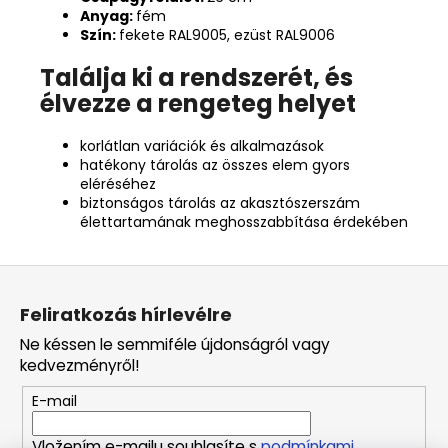
Anyag:
fém
Szín:
fekete RAL9005, ezüst RAL9006
Találja ki a rendszerét, és
élvezze a rengeteg helyet
korlátlan variációk és alkalmazások
hatékony tárolás az összes elem gyors
eléréséhez
biztonságos tárolás az akasztószerszám
élettartamának meghosszabbítása érdekében
L
á
Feliratkozás hírlevélre
b
Ne késsen le semmiféle újdonságról vagy
l
kedvezményről!
é
E-mail
c
Vložením e-mailu souhlasíte s
podmínkami