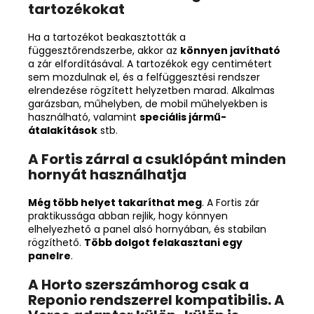
tartozékokat
Ha a tartozékot beakasztották a
függesztőrendszerbe, akkor az
könnyen javítható
a zár elfordításával. A tartozékok egy centimétert
sem mozdulnak el, és a felfüggesztési rendszer
elrendezése rögzített helyzetben marad. Alkalmas
garázsban, műhelyben, de mobil műhelyekben is
használható, valamint
speciális jármű-
átalakítások
stb.
A Fortis zárral a csuklópánt minden
hornyát használhatja
Még több helyet takaríthat meg
. A Fortis zár
praktikussága abban rejlik, hogy könnyen
elhelyezhető a panel alsó hornyában, és stabilan
rögzíthető.
Több dolgot felakasztani egy
panelre
.
A Horto szerszámhorog csak a
Reponio rendszerrel kompatibilis. A