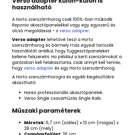
Verso adapter külön-külön is
használható
A Horto szerszámhorog csak 100%-ban működik
Reponio akasztópanelekkel vagy egy egyszerű és
olcsó megoldással
- s
verso adapter
.
Verso adapter
lehetővé teszi a Horto
szerszámhorog és bármely más egyedi tartozék
használatát anélkül, hogy függesztőpaneleket
kellene felszerelni. Ha például a kerti szerszámokat a
garázsban kell felakasztania, csak annyit kell tennie,
hogy
verso adapter
és egy Horto szerszámhorog.
A Horto szerszámhorogra és egyéb kiegészítőkre
akasztható:
Hareo professzionális akasztópanelek.
Verso Single csavarhúzás Single Rails
Műszaki paraméterek
Méretek:
6,7 cm (széles) x 13 cm (magas) x
28 cm (mély)
Csapágyfelület:
26 cm