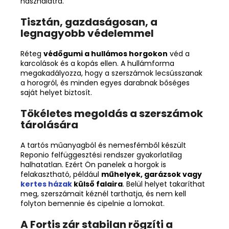
használatra.
Tisztán, gazdaságosan, a
legnagyobb védelemmel
Réteg
védőgumi a hullámos horgokon
véd a
karcolások és a kopás ellen. A hullámforma
megakadályozza, hogy a szerszámok lecsússzanak
a horogról, és minden egyes darabnak bőséges
saját helyet biztosít.
Tökéletes megoldás a szerszámok
tárolására
A tartós műanyagból és nemesfémből készült
Reponio felfüggesztési rendszer gyakorlatilag
halhatatlan. Ezért Ön
panelek
a
horgok
is
felakasztható, például
műhelyek, garázsok vagy
kertes házak
külső falaira
. Belül helyet takaríthat
meg, szerszámait kéznél tarthatja, és nem kell
folyton bemennie és cipelnie a lomokat.
A Fortis zár stabilan rögzíti a