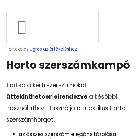
A
j
á
n
l
A
1 értékelés
Ugrás az értékeléshez
j
termék
u
Horto szerszámkampó
átlagos
k
értékelése
5-
ből
HOLDER
Tartsa a kerti szerszámokat
5,0
GRAVE
csillag.
25
áttekinthetően elrendezve
a későbbi
6
használathoz. Használja a praktikus Horto
479
Ft
.
szerszámhorgot
az összes szerszám elegáns tárolása